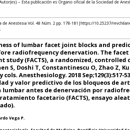
Autor(es) – Esta publicación es Órgano oficial de la Sociedad de Anes
a de Anestesia Vol. 48 Núm. 2 pp. 178-181|https://10.25237/revchila
S
ness of lumbar facet joint blocks and predi
fore radiofrequency denervation. The facet
t study (FACTS), a randomized, controlled c
hen S, Doshi T, Constantinescu O, Zhao Z, Ku
y cols. Anesthesiology. 2018 Sep;129(3):517-53
dad y valor predictivo de los bloqueos de ar
a lumbar antes de denervación por radiofre
tratamiento facetario (FACTS), ensayo alea
ado).
ardo Vega P.