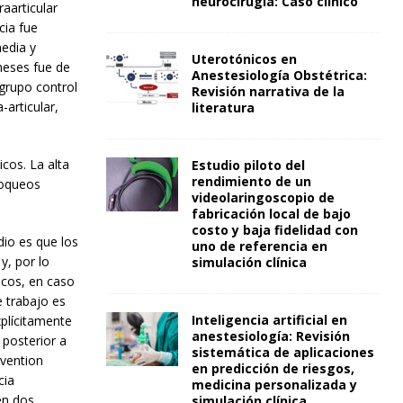
neurocirugía: Caso clínico
aarticular
cia fue
media y
Uterotónicos en
meses fue de
Anestesiología Obstétrica:
 grupo control
Revisión narrativa de la
-articular,
literatura
cos. La alta
Estudio piloto del
rendimiento de un
loqueos
videolaringoscopio de
fabricación local de bajo
costo y baja fidelidad con
dio es que los
uno de referencia en
y, por lo
simulación clínica
icos, en caso
e trabajo es
Inteligencia artificial en
xplícitamente
anestesiología: Revisión
 posterior a
sistemática de aplicaciones
rvention
en predicción de riesgos,
cia
medicina personalizada y
en dos
simulación clínica