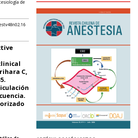
tesiología de
nestv48n02.16
ctive
linical
rihara C,
5.
ticulación
cuencia.
torizado