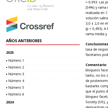
= 0,993. Las p
(54%) y rama m
realizada en 1
solución salin
3,0 ± 2,0 en e
(p = 0,493). A
rama media y 
AÑOS ANTERIORES
Conclusiones
tasa de respo
2025
facetarios pod
▪ Número 1
Comentario:
▪ Número 2
bloqueos facet
▪ Número 3
tanto, no los
▪ Número 4
de posteriorme
bastante compl
▪ Número 5
que el punto d
▪ Número 6
bloqueo facet
Society (SIS),
2024
demuestran un