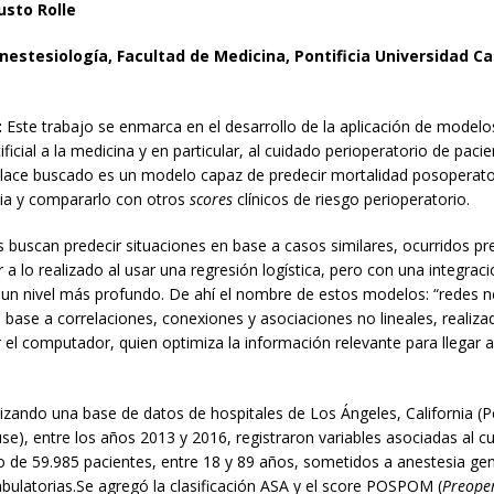
usto Rolle
Anestesiología, Facultad de Medicina, Pontificia Universidad Ca
:
Este trabajo se enmarca en el desarrollo de la aplicación de modelo
tificial a la medicina y en particular, al cuidado perioperatorio de paci
nlace buscado es un modelo capaz de predecir mortalidad posoperato
ria y compararlo con otros
scores
clínicos de riesgo perioperatorio.
 buscan predecir situaciones en base a casos similares, ocurridos pr
 a lo realizado al usar una regresión logística, pero con una integraci
 un nivel más profundo. De ahí el nombre de estos modelos: “redes 
 base a correlaciones, conexiones y asociaciones no lineales, realiz
l computador, quien optimiza la información relevante para llegar a
lizando una base de datos de hospitales de Los Ángeles, California (P
), entre los años 2013 y 2016, registraron variables asociadas al c
o de 59.985 pacientes, entre 18 y 89 años, sometidos a anestesia gen
bulatorias.Se agregó la clasificación ASA y el score POSPOM (
Preoper