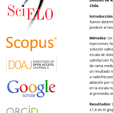
División de 
Chile.
Introducción
fueron determi
predecir el re
Métodos:
Un 
inyecciones fa
solución salin
escala de dolo
satisfacción f
de rama media
un resultado 
a radiofrecuen
ablación por 
en la escala n
el promedio en
Resultados:
L
±1,6 en el gru