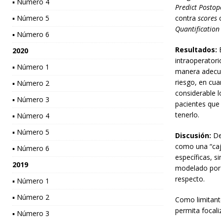
▪ Número 4
Predict Postop
▪ Número 5
contra
scores
c
Quantification
▪ Número 6
Resultados:
E
2020
intraoperatori
▪ Número 1
manera adecua
riesgo, en cua
▪ Número 2
considerable l
▪ Número 3
pacientes que 
tenerlo.
▪ Número 4
▪ Número 5
Discusión:
De
como una “caja
▪ Número 6
específicas, s
2019
modelado por e
respecto.
▪ Número 1
▪ Número 2
Como limitante
permita focali
▪ Número 3