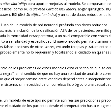
erative Mortality
) para aportar mejorías al modelo. Se compararon re
lásicos, como RCRI (
Revised Cardiac Risk Index
), apgar quirúrgico, RQI
 Index
), RSI (
Risk Stratification Index
) y un set de datos reducidos de l
l uso de un modelo de red neuronal profunda con datos reducidos
os, más la inclusión de la clasificación ASA de los pacientes, permitió 
da la mortalidad intraoperatoria, a un nivel comparable con
scores
c
nto a sensibilidad y especificidad. El nuevo modelo permite disminui
os falsos positivos de otros
scores
, evitando terapias y tratamientos 
probablemente no lo requerirán y focalizando el cuidado en quienes 
ntro de los problemas de estos modelos está el hecho de que se c
 negra”, en el sentido de que no hay una solicitud de análisis o corr
ino que el mejor camino entre variables dependientes e independiente
l sistema, sin necesidad de un correlato fisiológico o una causalidad
, un modelo de este tipo no permite aún realizar predicciones preop
zar el cuidado de los pacientes desde el preoperatorio hasta el egreso