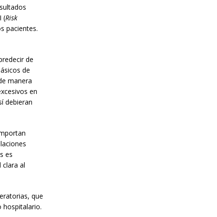
sultados
 (
Risk
os pacientes.
predecir de
lásicos de
r de manera
excesivos en
sí debieran
omportan
elaciones
s es
 clara al
eratorias, que
 hospitalario.