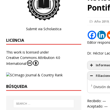
Pontif
Año 2019
,
Submit via Scholastica
LICENCIA
Editor respons
This work is licensed under
Dr. Héctor La
Creative Commons Attribution 4.0
International
Informac
Filiacion
BÚSQUEDA
1
División de
Recibido: —
Aceptado: —