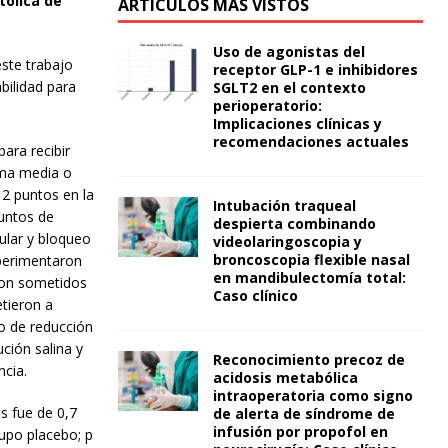
tólica de
ARTÍCULOS MÁS VISTOS
Uso de agonistas del
este trabajo
receptor GLP-1 e inhibidores
bilidad para
SGLT2 en el contexto
perioperatorio:
Implicaciones clínicas y
recomendaciones actuales
ara recibir
rama media o
 2 puntos en la
Intubación traqueal
puntos de
despierta combinando
cular y bloqueo
videolaringoscopia y
broncoscopia flexible nasal
xperimentaron
en mandibulectomía total:
ron sometidos
Caso clínico
etieron a
o de reducción
ción salina y
Reconocimiento precoz de
ncia.
acidosis metabólica
intraoperatoria como signo
s fue de 0,7
de alerta de síndrome de
infusión por propofol en
rupo placebo; p