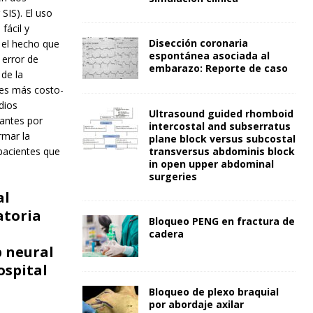
SIS). El uso
fácil y
Disección coronaria
 el hecho que
espontánea asociada al
 error de
embarazo: Reporte de caso
 de la
 es más costo-
dios
Ultrasound guided rhomboid
antes por
intercostal and subserratus
rmar la
plane block versus subcostal
transversus abdominis block
pacientes que
in open upper abdominal
surgeries
al
atoria
Bloqueo PENG en fractura de
cadera
 neural
ospital
Bloqueo de plexo braquial
por abordaje axilar