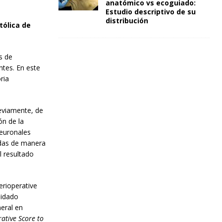
anatómico vs ecoguiado:
Estudio descriptivo de su
distribución
tólica de
s de
entes. En este
ria
eviamente, de
ón de la
neuronales
adas de manera
l resultado
erioperative
uidado
eral en
ative Score to