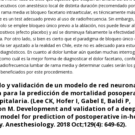
cutivos con anestésico local de distinta duración (recomendado por 
e rama media
vs
bloqueo facetario intraarticular, es técnicamente más 
 es un test adecuado previo al uso de radiofrecuencia. Sin embargo,
solo se emplee bloqueo único previo a la ablación, nos puede llevar al
 positivos (efecto placebo) y así se disminuya falsamente la efectividad
a. Por otro lado, si bien es cierto que el paradigma de bloqueo único
ría ser ajustado a la realidad en Chile, este no es adecuado para estu
 diagnósticos. En cuanto al dolor lumbar aún quedan muchas interrog
 como cuál es la mejor forma de diagnosticar el dolor facetario, confi
 radiofrecuencia lumbar de rama media y determinar cuales serán los 
 beneficiados por este procedimiento.
lo y validación de un modelo de red neuron
 para la predicción de mortalidad posoper
italaria. (Lee CK, Hofer I, Gabel E, Baldi P,
n M. Development and validation of a deep
model for prediction of postoperative in-h
. Anesthesiology. 2018 Oct;129(4): 649-62).