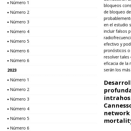
▪ Número 1
bloqueos conse
de bloqueo d
▪ Número 2
probablemente
▪ Número 3
en el estudio 
incluir falsos
▪ Número 4
radiofrecuenci
▪ Número 5
efectivo y pod
pronósticos o
▪ Número 6
resolver tales
▪ Número 6
eficacia de la
serán los más
2023
▪ Número 1
Desarrol
profunda
▪ Número 2
intrahosp
▪ Número 3
Cannesso
▪ Número 4
network 
▪ Número 5
mortality
▪ Número 6