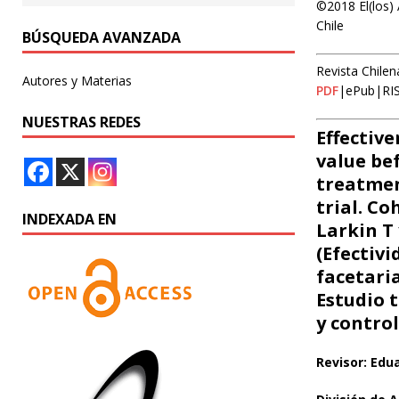
©2018 El(los) 
Chile
BÚSQUEDA AVANZADA
Revista Chilen
Autores y Materias
PDF
|ePub|RI
NUESTRAS REDES
Effective
value be
treatmen
trial. Co
INDEXADA EN
Larkin T 
(Efectivi
facetari
Estudio 
y control
Revisor: Edu