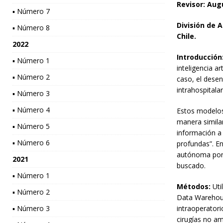
Revisor: Aug
▪ Número 7
División de 
▪ Número 8
Chile.
2022
Introducción
▪ Número 1
inteligencia ar
▪ Número 2
caso, el dese
intrahospitala
▪ Número 3
▪ Número 4
Estos modelos
manera similar
▪ Número 5
información a
▪ Número 6
profundas”. En
autónoma por e
2021
buscado.
▪ Número 1
Métodos:
Uti
▪ Número 2
Data Warehouse
▪ Número 3
intraoperatori
cirugías no am