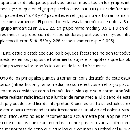
roporciones de bloqueos positivos fueron más altas en los grupos intr
edia (55%) que en el grupo placebo (30%; p = 0,01). La radiofrecuen
35 pacientes (45, 48 y 42 pacientes en el grupo intra-articular, rama 
a, respectivamente). El promedio en la escala numérica de dolor a 3 
l grupo intraarticular, 3,2 ± 2,5 en grupo rama media y 3,5 ± 1,9 en el
 tres meses la proporción de respondedores positivos en el grupo intra
placebo fueron 51%, 56% y 24% respectivamente (p = 0,005).
:
Este estudio establece que los bloqueos facetarios no son terapéuti
ndedores en los grupos de tratamiento sugiere la hipótesis que los b
rían proveer valor pronóstico antes de la radiofrecuencia.
Uno de los principales puntos a tomar en consideración de este estu
arios (intraarticular y rama media) no son efectivos en el largo plazo 
 debemos considerar como terapéuticos, sino que solo como pronóst
nte realizar radiofrecuencia lumbar de rama media. El diseño de est
ejo y puede ser difícil de interpretar. Si bien es cierto se establece e
e corte para recomendar radiofrecuencia es un alivio del dolor > 50%
ario único, esto no es lo recomendado actualmente por la Spine Inte
 ya que estudios que usan un umbral menor para realizar radiofrecuen
a menor tasa de éxito que aquellos que ocupan un umbral del 80% 