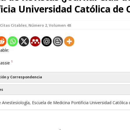
icia Universidad Católica de C
Citas Citables
,
Número 2
,
Volumen 48
able:
1
cassie
ión y Correspondencia
es
 Anestesiología, Escuela de Medicina Pontificia Universidad Católica d