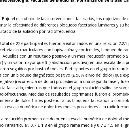
Anestesiología, Facultad de Medicina, Pontificia Universidad Ca
:
Bajo el escrutinio de las intervenciones facetarias, los objetivos de 
nar la efectividad de diferentes bloqueos facetarios lumbares y su ha
sultado de la ablación por radiofrecuencia.
total de 229 participantes fueron aleatorizados en una relación 2:2:1 p
cetarias intraarticulares con bupivacaína y corticoides, bloqueo de 
a. Aquellos con un resultado positivo a un mes (reducción promedio ≥
r) y un valor mayor que 3 (satisfacción positiva) en una escala de 5 
ueron seguidos por hasta 6 meses. Participantes en el grupo intraarti
 con un bloqueo diagnóstico positivo (≥ 50% alivio del dolor) que e
negativo (recurrencia de dolor) procedieron a una segunda fase y fue
cia facetaria, mientras que todos en el grupo solución salina se som
radiofrecuencia. Medidas de resultados coprimarias fueron el promedi
umérica de dolor 1 mes posterior a los bloqueos facetarios o con solu
 la escala numérica de dolor tres meses posteriores a la radiofrecue
a reducción promedio del dolor en la escala numérica de dolor al me
po intraarticular, 0,7 ± 1,8 en el grupo rama media y 0,7 ± 1,5 en el g