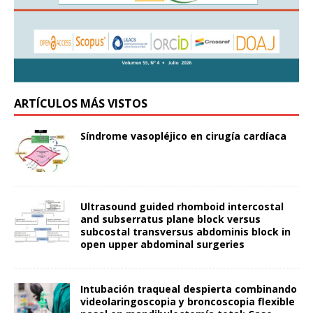
ARTÍCULOS MÁS VISTOS
Síndrome vasopléjico en cirugía cardíaca
Ultrasound guided rhomboid intercostal
and subserratus plane block versus
subcostal transversus abdominis block in
open upper abdominal surgeries
Intubación traqueal despierta combinando
videolaringoscopia y broncoscopia flexible