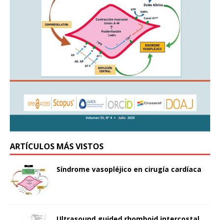
ARTÍCULOS MÁS VISTOS
Síndrome vasopléjico en cirugía cardíaca
Ultrasound guided rhomboid intercostal