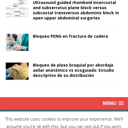
Ultrasound guided rhomboid intercostal
and subserratus plane block versus
subcostal transversus abdominis block in
open upper abdominal surgeries
Bloqueo PENG en fractura de cadera
Bloqueo de plexo braquial por abordaje
axilar anatómico vs ecoguiado: Estudio
descriptivo de su distribución
MENU
Copyright © 2025 | Publicación Oficial de la Sociedad de Médicos
This website uses cookies to improve your experience. We'll
Anestesiólogos de Chile|
Enviar Email
| Producción: Editorial Iku
assume you're ok with this, but you can opt-out if you wish.