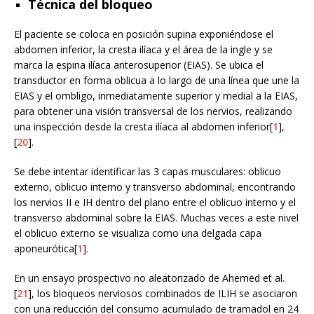
Técnica del bloqueo
El paciente se coloca en posición supina exponiéndose el
abdomen inferior, la cresta ilíaca y el área de la ingle y se
marca la espina ilíaca anterosuperior (EIAS). Se ubica el
transductor en forma oblicua a lo largo de una línea que une la
EIAS y el ombligo, inmediatamente superior y medial a la EIAS,
para obtener una visión transversal de los nervios, realizando
una inspección desde la cresta ilíaca al abdomen inferior[
1
],
[
20
].
Se debe intentar identificar las 3 capas musculares: oblicuo
externo, oblicuo interno y transverso abdominal, encontrando
los nervios II e IH dentro del plano entre el oblicuo interno y el
transverso abdominal sobre la EIAS. Muchas veces a este nivel
el oblicuo externo se visualiza como una delgada capa
aponeurótica[
1
].
En un ensayo prospectivo no aleatorizado de Ahemed et al.
[
21
], los bloqueos nerviosos combinados de ILIH se asociaron
con una reducción del consumo acumulado de tramadol en 24