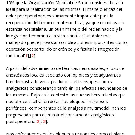
15% que la Organización Mundial de Salud considera la tasa
ideal para la realización de las mismas. El manejo eficaz del
dolor posoperatorio es sumamente importante para la
recuperación del binomio materno fetal, ya que disminuye la
estancia hospitalaria, un buen manejo del recién nacido y la
integración temprana a la vida diaria, así un dolor mal
manejado puede provocar complicaciones importantes como
depresión posparto, dolor crónico y dificulta la integración
funcional[
1
],[
2
].
A partir del advenimiento de técnicas neuroaxiales, el uso de
anestésicos locales asociado con opioides y coadyuvantes
han demostrado ventajas durante el transoperatorio y
analgésicas considerando también los efectos secundarios de
los mismos. Bajo este contexto las nuevas herramientas que
nos ofrece el ultrasonido así los bloqueos nerviosos
periféricos, componentes de la analgesia multimodal, han ido
progresando para disminuir el consumo de analgésicos
postoperatorio[
2
],[
3
].
Nos enfocaremos en los bloqueos regionales como el plano