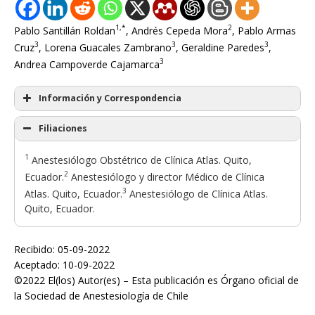
1,*
2
Pablo Santillán Roldan
, Andrés Cepeda Mora
, Pablo Armas
3
3
3
Cruz
, Lorena Guacales Zambrano
, Geraldine Paredes
,
3
Andrea Campoverde Cajamarca
Información y Correspondencia
Filiaciones
1
Anestesiólogo Obstétrico de Clínica Atlas. Quito,
2
Ecuador.
Anestesiólogo y director Médico de Clínica
3
Atlas. Quito, Ecuador.
Anestesiólogo de Clínica Atlas.
Quito, Ecuador.
Recibido: 05-09-2022
Aceptado: 10-09-2022
©2022 El(los) Autor(es) – Esta publicación es Órgano oficial de
la Sociedad de Anestesiología de Chile