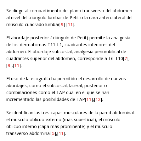
Se dirige al compartimento del plano transverso del abdomen
al nivel del triángulo lumbar de Petit o la cara anterolateral del
músculo cuadrado lumbar[
9
]-[
11
].
El abordaje posterior (triángulo de Petit) permite la analgesia
de los dermatomas T11-L1, cuadrantes inferiores del
abdomen. El abordaje subcostal, analgesia periumbilical de
cuadrantes superior del abdomen, corresponde a T6-T10[
7
],
[
9
],[
11
].
El uso de la ecografía ha permitido el desarrollo de nuevos
abordajes, como el subcostal, lateral, posterior o
combinaciones como el TAP dual en el que se han
incrementado las posibilidades de TAP[
11
],[
12
].
Se identifican las tres capas musculares de la pared abdominal:
el músculo oblicuo externo (más superficial), el músculo
oblicuo interno (capa más prominente) y el músculo
transverso abdominal[
5
],[
11
].