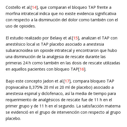
Costello et al.[
14
], que comparan el bloqueo TAP frente a
morfina intratecal indica que no existe evidencia significativa
con respecto a la disminución del dolor como también con el
uso de opioides.
El estudio realizado por Belavy et al.[
15
], analizan el TAP con
anestésico local
vs
TAP placebo asociado a anestesia
subaracnoidea sin opioide intratecal y encontraron que hubo
una disminución de la analgesia de rescate durante las
primeras 24 h como también en las dosis de rescate utilizadas
en aquellos pacientes con bloqueo TAP[
16
].
Bajo este concepto Jadon et al.[
17
], compara bloqueo TAP
(ropivacaína 0,375% 20 ml
vs
20 ml de placebo) asociado a
anestesia espinal y diclofenaco, así la media de tiempo para
requerimiento de analgésicos de rescate fue de 11 h en el
primer grupo y de 11 h en el segundo. La satisfacción materna
se evidenció en el grupo de intervención con respecto al grupo
placebo.