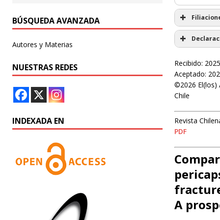
Filiacion
BÚSQUEDA AVANZADA
Declarac
Autores y Materias
Recibido: 202
NUESTRAS REDES
Aceptado: 202
©2026 El(los) 
Chile
INDEXADA EN
Revista Chilen
PDF
Compara
pericap
fractur
A prosp