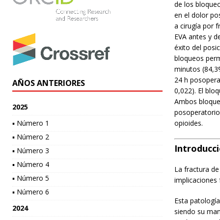
de los bloque
en el dolor p
a cirugía por 
EVA antes y de
éxito del pos
bloqueos perm
minutos (84,3%
24 h posopera
AÑOS ANTERIORES
0,022). El blo
Ambos bloqueo
2025
posoperatorio
▪ Número 1
opioides.
▪ Número 2
Introducc
▪ Número 3
▪ Número 4
La fractura de
▪ Número 5
implicaciones
▪ Número 6
Esta patología
2024
siendo su man