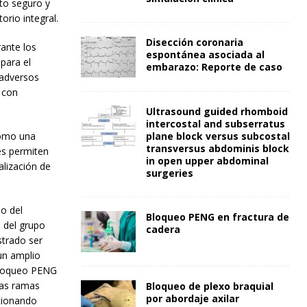
to seguro y
orio integral.
Disección coronaria
rante los
espontánea asociada al
para el
embarazo: Reporte de caso
 adversos
 con
Ultrasound guided rhomboid
intercostal and subserratus
plane block versus subcostal
como una
transversus abdominis block
es permiten
in open upper abdominal
alización de
surgeries
eo del
Bloqueo PENG en fractura de
o del grupo
cadera
strado ser
 un amplio
 bloqueo PENG
las ramas
Bloqueo de plexo braquial
por abordaje axilar
rcionando