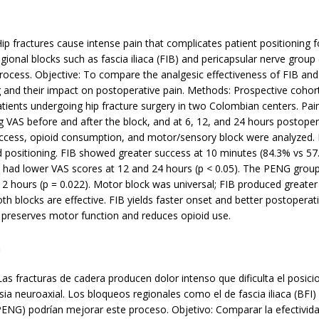
Hip fractures cause intense pain that complicates patient positioning f
gional blocks such as fascia iliaca (FIB) and pericapsular nerve grou
process. Objective: To compare the analgesic effectiveness of FIB an
g and their impact on postoperative pain. Methods: Prospective cohor
atients undergoing hip fracture surgery in two Colombian centers. Pa
 VAS before and after the block, and at 6, 12, and 24 hours postopera
uccess, opioid consumption, and motor/sensory block were analyzed. 
 positioning. FIB showed greater success at 10 minutes (84.3% vs 57.
 had lower VAS scores at 12 and 24 hours (p < 0.05). The PENG grou
12 hours (p = 0.022). Motor block was universal; FIB produced greater
th blocks are effective. FIB yields faster onset and better postoperat
 preserves motor function and reduces opioid use.
n
Las fracturas de cadera producen dolor intenso que dificulta el posic
sia neuroaxial. Los bloqueos regionales como el de fascia iliaca (BFI) 
PENG) podrían mejorar este proceso. Objetivo: Comparar la efectivid