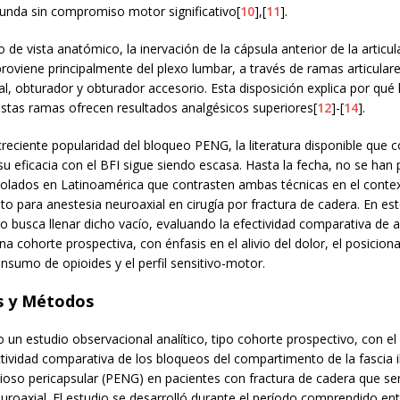
funda sin compromiso motor significativo[
10
],[
11
].
 de vista anatómico, la inervación de la cápsula anterior de la articul
oviene principalmente del plexo lumbar, a través de ramas articulare
l, obturador y obturador accesorio. Esta disposición explica por qué 
stas ramas ofrecen resultados analgésicos superiores[
12
]-[
14
].
creciente popularidad del bloqueo PENG, la literatura disponible que
u eficacia con el BFI sigue siendo escasa. Hasta la fecha, no se han 
rolados en Latinoamérica que contrasten ambas técnicas en el contex
o para anestesia neuroaxial en cirugía por fractura de cadera. En est
o busca llenar dicho vacío, evaluando la efectividad comparativa de
a cohorte prospectiva, con énfasis en el alivio del dolor, el posicion
onsumo de opioides y el perfil sensitivo-motor.
s y Métodos
o un estudio observacional analítico, tipo cohorte prospectivo, con el
ctividad comparativa de los bloqueos del compartimento de la fascia il
vioso pericapsular (PENG) en pacientes con fractura de cadera que s
uroaxial. El estudio se desarrolló durante el período comprendido e