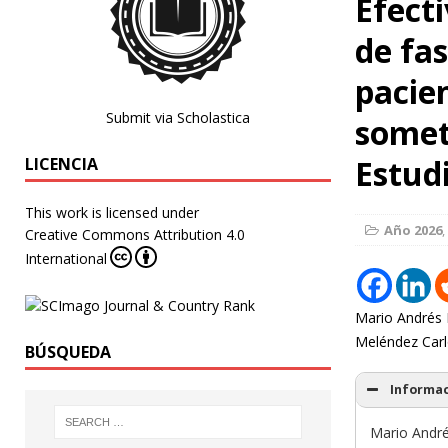
Efect
de fas
pacie
Submit via Scholastica
somet
Estud
LICENCIA
This work is licensed under
Año 2026
,
Creative Commons Attribution 4.0
International
Mario Andrés 
Meléndez Car
BÚSQUEDA
Informac
Mario André