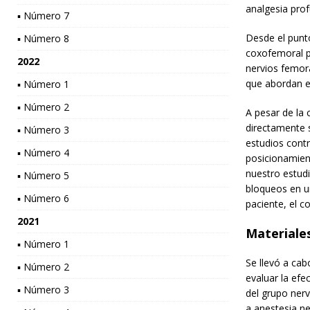
analgesia pro
▪ Número 7
Desde el punto
▪ Número 8
coxofemoral pr
2022
nervios femora
que abordan e
▪ Número 1
▪ Número 2
A pesar de la 
directamente s
▪ Número 3
estudios cont
▪ Número 4
posicionamient
nuestro estudi
▪ Número 5
bloqueos en un
▪ Número 6
paciente, el c
2021
Materiale
▪ Número 1
Se llevó a cab
▪ Número 2
evaluar la efe
▪ Número 3
del grupo ner
a anestesia ne