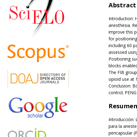
Abstract
Introduction: 
anesthesia. Re
improve this 
for positionin
including 60 p
assessed using
Positioning s
blocks enabled
The FIB group
opioid use at 
Conclusion: Bo
control; PENG
Resume
Introducción: 
para la aneste
pericapsular (