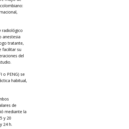
e colombiano:
rnacional,
 radiológico
o anestesia
logo tratante,
facilitar su
eraciones del
studio.
FI o PENG) se
ctica habitual,
ambos
ilares de
dió mediante la
5 y 20
y 24 h.