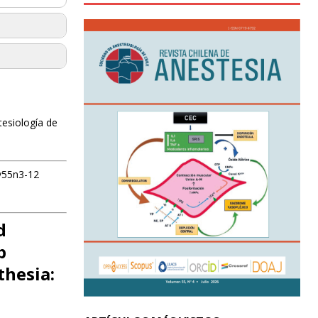
tesiología de
tv55n3-12
d
p
thesia: