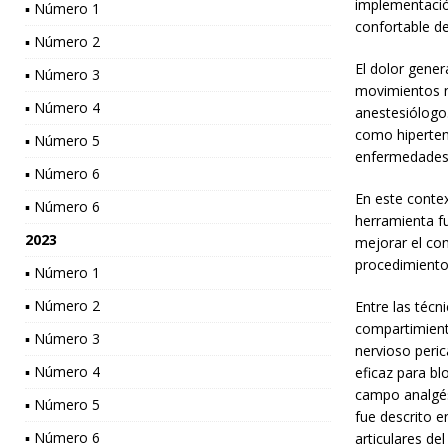
implementació
▪ Número 1
confortable de
▪ Número 2
El dolor gener
▪ Número 3
movimientos n
▪ Número 4
anestesiólogo
como hiperten
▪ Número 5
enfermedades 
▪ Número 6
En este conte
▪ Número 6
herramienta f
2023
mejorar el cont
procedimientos
▪ Número 1
▪ Número 2
Entre las técn
compartimiento
▪ Número 3
nervioso peric
▪ Número 4
eficaz para bl
campo analgési
▪ Número 5
fue descrito e
▪ Número 6
articulares de