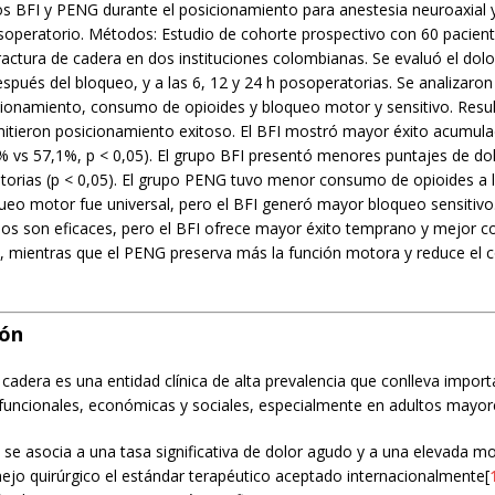
os BFI y PENG durante el posicionamiento para anestesia neuroaxial 
osoperatorio. Métodos: Estudio de cohorte prospectivo con 60 pacien
fractura de cadera en dos instituciones colombianas. Se evaluó el dol
spués del bloqueo, y a las 6, 12 y 24 h posoperatorias. Se analizaron
icionamiento, consumo de opioides y bloqueo motor y sensitivo. Res
itieron posicionamiento exitoso. El BFI mostró mayor éxito acumula
 vs 57,1%, p < 0,05). El grupo BFI presentó menores puntajes de dol
torias (p < 0,05). El grupo PENG tuvo menor consumo de opioides a l
queo motor fue universal, pero el BFI generó mayor bloqueo sensitivo
s son eficaces, pero el BFI ofrece mayor éxito temprano y mejor con
, mientras que el PENG preserva más la función motora y reduce el
ión
 cadera es una entidad clínica de alta prevalencia que conlleva impor
 funcionales, económicas y sociales, especialmente en adultos mayor
 se asocia a una tasa significativa de dolor agudo y a una elevada m
ejo quirúrgico el estándar terapéutico aceptado internacionalmente[