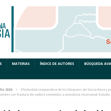
S
MATERIAS
ÍNDICE DE AUTORES
BÚSQUEDA AV
ño 2026
Efectividad comparativa de los bloqueos de fascia iliaca y p
ientes con fractura de cadera sometidos a anestesia neuroaxial: Estudio