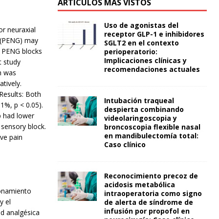
ARTÍCULOS MÁS VISTOS
Uso de agonistas del
or neuraxial
receptor GLP-1 e inhibidores
p (PENG) may
SGLT2 en el contexto
d PENG blocks
perioperatorio:
Implicaciones clínicas y
t study
recomendaciones actuales
in was
tively.
Results: Both
Intubación traqueal
1%, p < 0.05).
despierta combinando
p had lower
videolaringoscopia y
 sensory block.
broncoscopia flexible nasal
en mandibulectomía total:
ive pain
Caso clínico
Reconocimiento precoz de
acidosis metabólica
ionamiento
intraoperatoria como signo
y el
de alerta de síndrome de
infusión por propofol en
ad analgésica