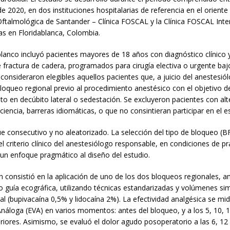
 2020, en dos instituciones hospitalarias de referencia en el orient
ftalmológica de Santander – Clínica FOSCAL y la Clínica FOSCAL Inte
s en Floridablanca, Colombia.
lanco incluyó pacientes mayores de 18 años con diagnóstico clínico y
fractura de cadera, programados para cirugía electiva o urgente baj
 consideraron elegibles aquellos pacientes que, a juicio del anestesió
loqueo regional previo al procedimiento anestésico con el objetivo de 
o en decúbito lateral o sedestación. Se excluyeron pacientes con alt
iencia, barreras idiomáticas, o que no consintieran participar en el e
e consecutivo y no aleatorizado. La selección del tipo de bloqueo (B
el criterio clínico del anestesiólogo responsable, en condiciones de prá
 un enfoque pragmático al diseño del estudio.
n consistió en la aplicación de uno de los dos bloqueos regionales, 
o guía ecográfica, utilizando técnicas estandarizadas y volúmenes sim
al (bupivacaína 0,5% y lidocaína 2%). La efectividad analgésica se mi
Análoga (EVA) en varios momentos: antes del bloqueo, y a los 5, 10, 1
iores. Asimismo, se evaluó el dolor agudo posoperatorio a las 6, 12 