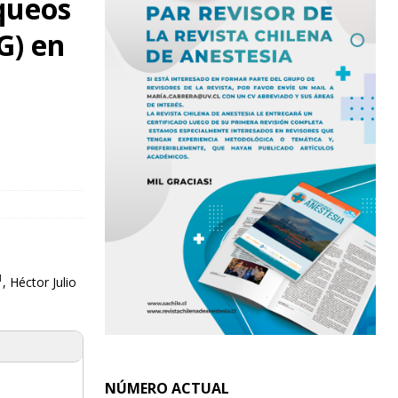
oqueos
G) en
1
, Héctor Julio
NÚMERO ACTUAL