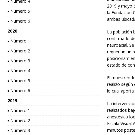
▪ Número 4
2019 y mayo de
▪ Número 5
la Fundación O
ambas ubicada
▪ Número 6
2020
La población b
confirmado de 
▪ Número 1
neuroaxial. Se
▪ Número 2
requerían un b
posicionamient
▪ Número 3
estado de conc
▪ Número 4
El muestreo fu
▪ Número 5
realizó según 
▪ Número 6
lo cual aporta
2019
La intervenció
realizados baj
▪ Número 1
anestésico loc
▪ Número 2
Escala Visual 
minutos poster
▪ Número 3