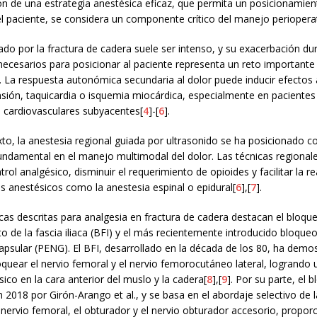
n de una estrategia anestésica eficaz, que permita un posicionamien
l paciente, se considera un componente crítico del manejo perioperat
ado por la fractura de cadera suele ser intenso, y su exacerbación du
ecesarios para posicionar al paciente representa un reto importante 
. La respuesta autonómica secundaria al dolor puede inducir efectos
sión, taquicardia o isquemia miocárdica, especialmente en pacientes
cardiovasculares subyacentes[
4
]-[
6
].
xto, la anestesia regional guiada por ultrasonido se ha posicionado 
undamental en el manejo multimodal del dolor. Las técnicas regional
rol analgésico, disminuir el requerimiento de opioides y facilitar la re
 anestésicos como la anestesia espinal o epidural[
6
],[
7
].
icas descritas para analgesia en fractura de cadera destacan el bloqu
 de la fascia iliaca (BFI) y el más recientemente introducido bloque
apsular (PENG). El BFI, desarrollado en la década de los 80, ha demo
oquear el nervio femoral y el nervio femorocutáneo lateral, logrando
co en la cara anterior del muslo y la cadera[
8
],[
9
]. Por su parte, el
n 2018 por Girón-Arango et al., y se basa en el abordaje selectivo de 
l nervio femoral, el obturador y el nervio obturador accesorio, propo