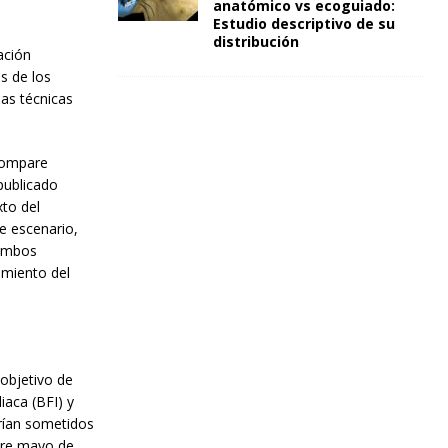
anatómico vs ecoguiado:
Estudio descriptivo de su
distribución
ación
s de los
las técnicas
 compare
publicado
to del
e escenario,
 ambos
amiento del
 objetivo de
iaca (BFI) y
erían sometidos
ntre mayo de