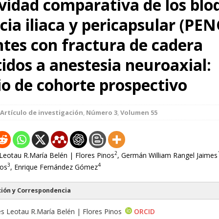
ividad comparativa de los bl
cia iliaca y pericapsular (PEN
ntes con fractura de cadera
idos a anestesia neuroaxial:
io de cohorte prospectivo
Artículo de investigación
,
Número 3
,
Volumen 55
2
Leotau R.María Belén | Flores Pinos
, Germán William Rangel Jaimes
3
4
los
, Enrique Fernández Gómez
ión y Correspondencia
s Leotau R.María Belén | Flores Pinos
ORCID