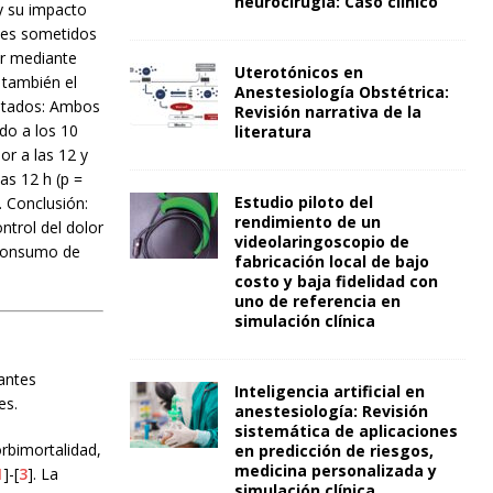
neurocirugía: Caso clínico
y su impacto
tes sometidos
or mediante
Uterotónicos en
 también el
Anestesiología Obstétrica:
ultados: Ambos
Revisión narrativa de la
do a los 10
literatura
or a las 12 y
as 12 h (p =
Estudio piloto del
. Conclusión:
rendimiento de un
trol del dolor
videolaringoscopio de
 consumo de
fabricación local de bajo
costo y baja fidelidad con
uno de referencia en
simulación clínica
tantes
Inteligencia artificial en
es.
anestesiología: Revisión
sistemática de aplicaciones
orbimortalidad,
en predicción de riesgos,
medicina personalizada y
1
]-[
3
]. La
simulación clínica