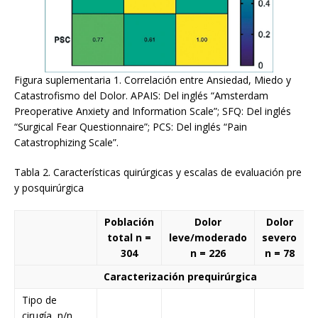
Figura suplementaria 1. Correlación entre Ansiedad, Miedo y
Catastrofismo del Dolor. APAIS: Del inglés “Amsterdam
Preoperative Anxiety and Information Scale”; SFQ: Del inglés
“Surgical Fear Questionnaire”; PCS: Del inglés “Pain
Catastrophizing Scale”.
Tabla 2. Características quirúrgicas y escalas de evaluación pre
y posquirúrgica
Población
Dolor
Dolor
V
total n =
leve/moderado
severo
304
n = 226
n = 78
Caracterización prequirúrgica
Tipo de
<
cirugía, n/n
0