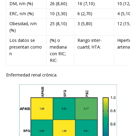
DM, n/n (%)
26 (8,60)
16 (7,10)
10 (12,80
ERC, n/n (%)
10 (3,30)
6 (2,70)
4 (5,10)
Obesidad, n/n
25 (8,10)
3 (5,80)
12 (15,40
(%)
Los datos se
(%) o
Rango inter-
Hipertens
presentan como
mediana
cuartil; HTA:
arterial; 
n
con RIC;
RIC:
Enfermedad renal crónica.