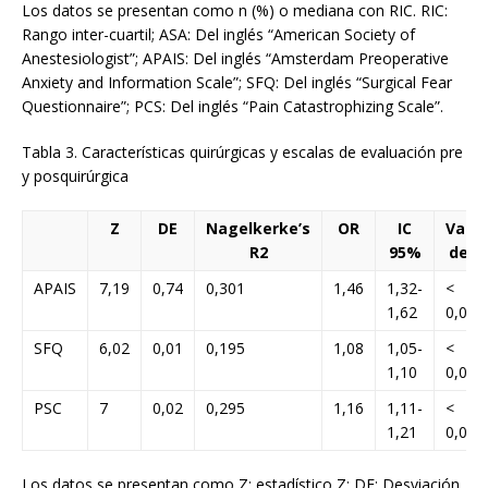
Los datos se presentan como n (%) o mediana con RIC. RIC:
Rango inter-cuartil; ASA: Del inglés “American Society of
Anestesiologist”; APAIS: Del inglés “Amsterdam Preoperative
Anxiety and Information Scale”; SFQ: Del inglés “Surgical Fear
Questionnaire”; PCS: Del inglés “Pain Catastrophizing Scale”.
Tabla 3. Características quirúrgicas y escalas de evaluación pre
y posquirúrgica
Z
DE
Nagelkerke’s
OR
IC
Valor
R2
95%
de P
APAIS
7,19
0,74
0,301
1,46
1,32-
<
1,62
0,001
SFQ
6,02
0,01
0,195
1,08
1,05-
<
1,10
0,001
PSC
7
0,02
0,295
1,16
1,11-
<
1,21
0,001
Los datos se presentan como Z: estadístico Z; DE: Desviación