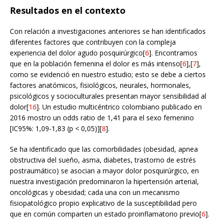
Resultados en el contexto
Con relación a investigaciones anteriores se han identificados
diferentes factores que contribuyen con la compleja
experiencia del dolor agudo posquirúrgico[
6
]. Encontramos
que en la población femenina el dolor es más intenso[
6
],[
7
],
como se evidenció en nuestro estudio; esto se debe a ciertos
factores anatómicos, fisiológicos, neurales, hormonales,
psicológicos y socioculturales presentan mayor sensibilidad al
dolor[
16
]. Un estudio multicéntrico colombiano publicado en
2016 mostro un odds ratio de 1,41 para el sexo femenino
[IC95%: 1,09-1,83 (p < 0,05)][
8
].
Se ha identificado que las comorbilidades (obesidad, apnea
obstructiva del sueño, asma, diabetes, trastorno de estrés
postraumático) se asocian a mayor dolor posquirúrgico, en
nuestra investigación predominaron la hipertensión arterial,
oncológicas y obesidad; cada una con un mecanismo
fisiopatológico propio explicativo de la susceptibilidad pero
que en común comparten un estado proinflamatorio previo[
6
].