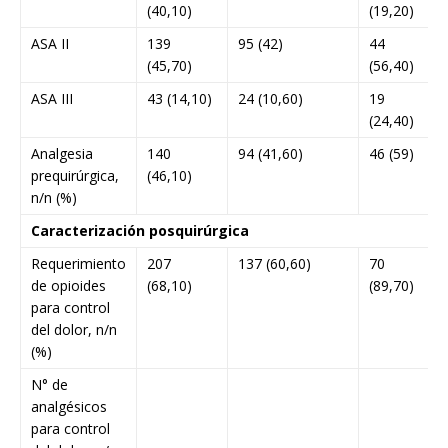
(40,10)
(19,20)
ASA II
139
95 (42)
44
(45,70)
(56,40)
ASA III
43 (14,10)
24 (10,60)
19
(24,40)
Analgesia
140
94 (41,60)
46 (59)
0
prequirúrgica,
(46,10)
n/n (%)
Caracterización posquirúrgica
Requerimiento
207
137 (60,60)
70
<
de opioides
(68,10)
(89,70)
0
para control
del dolor, n/n
(%)
N° de
<
analgésicos
0
para control