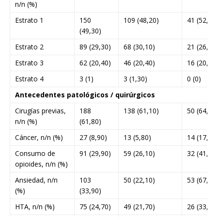
n/n (%)
Estrato 1
150
109 (48,20)
41 (52,60
(49,30)
Estrato 2
89 (29,30)
68 (30,10)
21 (26,90
Estrato 3
62 (20,40)
46 (20,40)
16 (20,50
Estrato 4
3 (1)
3 (1,30)
0 (0)
Antecedentes patológicos / quirúrgicos
Cirugías previas,
188
138 (61,10)
50 (64,10
n/n (%)
(61,80)
Cáncer, n/n (%)
27 (8,90)
13 (5,80)
14 (17,90
Consumo de
91 (29,90)
59 (26,10)
32 (41,10
opioides, n/n (%)
Ansiedad, n/n
103
50 (22,10)
53 (67,90
(%)
(33,90)
HTA, n/n (%)
75 (24,70)
49 (21,70)
26 (33,30