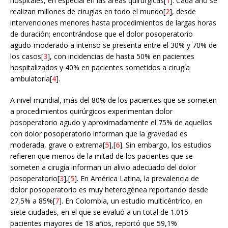
hospitales, en especial en las áreas quirúrgicas[
1
]. Cada año se
realizan millones de cirugías en todo el mundo[
2
], desde
intervenciones menores hasta procedimientos de largas horas
de duración; encontrándose que el dolor posoperatorio
agudo-moderado a intenso se presenta entre el 30% y 70% de
los casos[
3
], con incidencias de hasta 50% en pacientes
hospitalizados y 40% en pacientes sometidos a cirugía
ambulatoria[
4
].
A nivel mundial, más del 80% de los pacientes que se someten
a procedimientos quirúrgicos experimentan dolor
posoperatorio agudo y aproximadamente el 75% de aquellos
con dolor posoperatorio informan que la gravedad es
moderada, grave o extrema[
5
],[
6
]. Sin embargo, los estudios
refieren que menos de la mitad de los pacientes que se
someten a cirugía informan un alivio adecuado del dolor
posoperatorio[
3
],[
5
]. En América Latina, la prevalencia de
dolor posoperatorio es muy heterogénea reportando desde
27,5% a 85%[
7
]. En Colombia, un estudio multicéntrico, en
siete ciudades, en el que se evaluó a un total de 1.015
pacientes mayores de 18 años, reportó que 59,1%