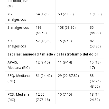
del dolor, n/n
(%)
< 2
54 (17,80)
53 (23,50)
1 (1,30)
analgésicos
3 analgésicos
193
158 (69,90)
35
(63,50)
(44,90)
> 4
57 (18,80)
15 (6,60)
42
analgésicos
(53,80)
Escalas: ansiedad / miedo / catastrofismo del dolor
APAIS,
12 (9-15)
11 (9-14)
15 (13-
<
Mediana (RIC)
17)
0
SFQ, Mediana
31 (24-40)
29 (22-37,80)
38
<
(RIC)
(32,25-
0
48,50)
PCS, Mediana
12,50
10 (7-15)
18 (14-
<
(RIC)
(7,75-18)
24,80)
0