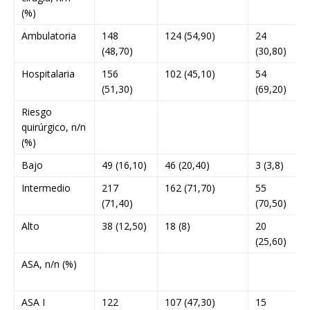
(%)
Ambulatoria
148
124 (54,90)
24
(48,70)
(30,80)
Hospitalaria
156
102 (45,10)
54
(51,30)
(69,20)
Riesgo
<
quirúrgico, n/n
0
(%)
Bajo
49 (16,10)
46 (20,40)
3 (3,8)
Intermedio
217
162 (71,70)
55
(71,40)
(70,50)
Alto
38 (12,50)
18 (8)
20
(25,60)
ASA, n/n (%)
<
0
ASA I
122
107 (47,30)
15