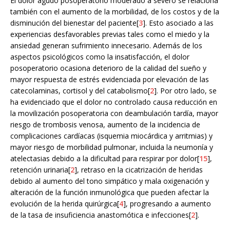
El dolor agudo posoperatorio moderado a severo se relaciona
también con el aumento de la morbilidad, de los costos y de la
disminución del bienestar del paciente[
3
]. Esto asociado a las
experiencias desfavorables previas tales como el miedo y la
ansiedad generan sufrimiento innecesario. Además de los
aspectos psicológicos como la insatisfacción, el dolor
posoperatorio ocasiona deterioro de la calidad del sueño y
mayor respuesta de estrés evidenciada por elevación de las
catecolaminas, cortisol y del catabolismo[
2
]. Por otro lado, se
ha evidenciado que el dolor no controlado causa reducción en
la movilización posoperatoria con deambulación tardía, mayor
riesgo de trombosis venosa, aumento de la incidencia de
complicaciones cardíacas (isquemia miocárdica y arritmias) y
mayor riesgo de morbilidad pulmonar, incluida la neumonía y
atelectasias debido a la dificultad para respirar por dolor[
15
],
retención urinaria[
2
], retraso en la cicatrización de heridas
debido al aumento del tono simpático y mala oxigenación y
alteración de la función inmunológica que pueden afectar la
evolución de la herida quirúrgica[
4
], progresando a aumento
de la tasa de insuficiencia anastomótica e infecciones[
2
].