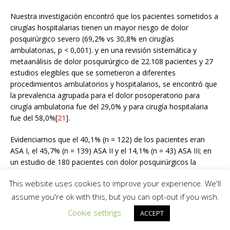
Nuestra investigación encontró que los pacientes sometidos a
cirugías hospitalarias tienen un mayor riesgo de dolor
posquirúrgico severo (69,2% vs 30,8% en cirugías
ambulatorias, p < 0,001). y en una revisión sistemática y
metaanálisis de dolor posquirúrgico de 22.108 pacientes y 27
estudios elegibles que se sometieron a diferentes
procedimientos ambulatorios y hospitalarios, se encontró que
la prevalencia agrupada para el dolor posoperatorio para
cirugía ambulatoria fue del 29,0% y para cirugía hospitalaria
fue del 58,0%[
21
].
Evidenciamos que el 40,1% (n = 122) de los pacientes eran
ASA I, el 45,7% (n = 139) ASA II y el 14,1% (n = 43) ASA III; en
un estudio de 180 pacientes con dolor posquirúrgicos la
mayoría de los participantes eran ASA I (38,8%) y ASA II (58%)
This website uses cookies to improve your experience. We'll
y solos 3,2% eran ASA III[
41
]. Sin embargo, en el grupo con
dolor severo, el 19,2% (n = 15) fueron ASA I, el 56,4% (n = 44)
assume you're ok with this, but you can opt-out if you wish.
ASA II y el 24,4% (n = 19) ASA III, esta última clasificación se
Cookie settings
ACCEPT
relacionó fuertemente con el dolor severo (p < 0,001). Datos
que se evidenciaron en una revisión de casos y controles,