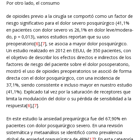
Por otro lado, el consumo
de opioides previo a la cirugía se comportó como un factor de
riesgo significativo para el dolor severo posquirúrgico (41,1%
en pacientes con dolor severo vs 26,1% en dolor leve/modera-
do, p = 0,013), varios estudios reportan que su uso
preoperatorio[
6
],[
7
], se asocia a mayor dolor posquirúrgico.
Un estudio realizado en 2012 en EEUU, de 350 pacientes, con
el objetivo de describir los efectos directos e indirectos de los
factores de riesgo del paciente sobre el dolor posoperatorio,
mostró el uso de opioides preoperatorios se asoció de forma
directa con el dolor posquirúrgico, con una incidencia de
37,1%, siendo consistente e incluso mayor en nuestro estudio
(41,1%). Explicado tal vez por la saturación de receptores que
limita la modulación del dolor o su pérdida de sensibilidad a la
respuesta[
6
],[
7
].
En este estudio la ansiedad prequirúrgica fue del 67,90% en
pacientes con dolor posquirúrgico severo. En una revisión
sistemática y metaanálisis se identificó como prevalencia
global de ansiedad prequirúrgica de 48%[
17
]; En esta categoría