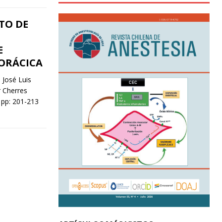
TO DE
E
ORÁCICA
 José Luis
 Cherres
pp: 201-213