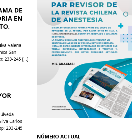
AMA DE
RIA EN
TO.
lva Valeria
nica San
p: 233-245
[…]
YOR
púlveda
ilva Carlos
pp: 233-245
NÚMERO ACTUAL