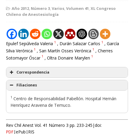
Año 2012
,
Número 3
,
Varios
,
Volumen 41
,
XL Congreso
Chileno de Anestesiología
1
1
Epulef Sepúlveda Valeria
, Durán Salazar Carlos
, García
1
1
Silva Verónica
, San Martín Osses Verónica
, Cherres
1
1
Sotomayor Óscar
, Oltra Donaire Marylen
Correspondencia
Filiaciones
1
Centro de Responsabilidad Pabellón. Hospital Hernán
Henríquez Aravena de Temuco.
Rev Chil Anest Vol. 41 Número 3 pp. 233-245|doi:
PDF
|ePub|RIS