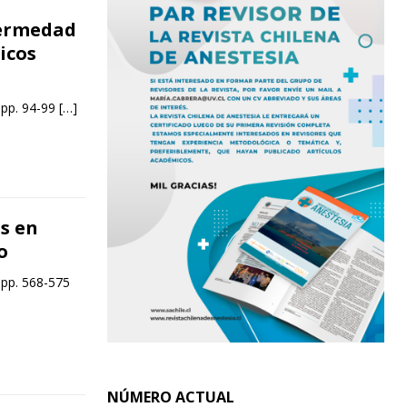
fermedad
icos
 pp. 94-99
[…]
s en
o
 pp. 568-575
NÚMERO ACTUAL