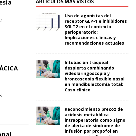
esia
ARTÍCULOS MÁS VISTOS
Uso de agonistas del
…]
receptor GLP-1 e inhibidores
SGLT2 en el contexto
perioperatorio:
Implicaciones clínicas y
recomendaciones actuales
Intubación traqueal
ÁCICA
despierta combinando
videolaringoscopia y
broncoscopia flexible nasal
en mandibulectomía total:
Caso clínico
…]
Reconocimiento precoz de
acidosis metabólica
intraoperatoria como signo
de alerta de síndrome de
infusión por propofol en
onal