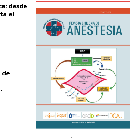
ca: desde
ta el
…]
 de
…]