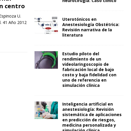
neurocirugía: Caso clínico
un centro
Espinoza U.
Uterotónicos en
l. 41 Año 2012
Anestesiología Obstétrica:
Revisión narrativa de la
literatura
Estudio piloto del
rendimiento de un
videolaringoscopio de
fabricación local de bajo
costo y baja fidelidad con
uno de referencia en
simulación clínica
Inteligencia artificial en
anestesiología: Revisión
sistemática de aplicaciones
en predicción de riesgos,
medicina personalizada y
simulación clínica