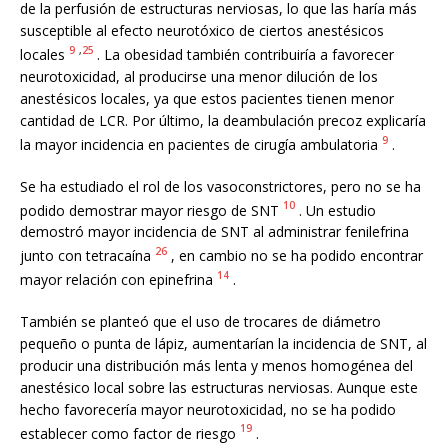
de la perfusión de estructuras nerviosas, lo que las haría más
susceptible al efecto neurotóxico de ciertos anestésicos
9
,
25
locales
. La obesidad también contribuiría a favorecer
neurotoxicidad, al producirse una menor dilución de los
anestésicos locales, ya que estos pacientes tienen menor
cantidad de LCR. Por último, la deambulación precoz explicaría
9
la mayor incidencia en pacientes de cirugía ambulatoria
.
Se ha estudiado el rol de los vasoconstrictores, pero no se ha
10
podido demostrar mayor riesgo de SNT
. Un estudio
demostró mayor incidencia de SNT al administrar fenilefrina
26
junto con tetracaína
, en cambio no se ha podido encontrar
14
mayor relación con epinefrina
.
También se planteó que el uso de trocares de diámetro
pequeño o punta de lápiz, aumentarían la incidencia de SNT, al
producir una distribución más lenta y menos homogénea del
anestésico local sobre las estructuras nerviosas. Aunque este
hecho favorecería mayor neurotoxicidad, no se ha podido
19
establecer como factor de riesgo
.