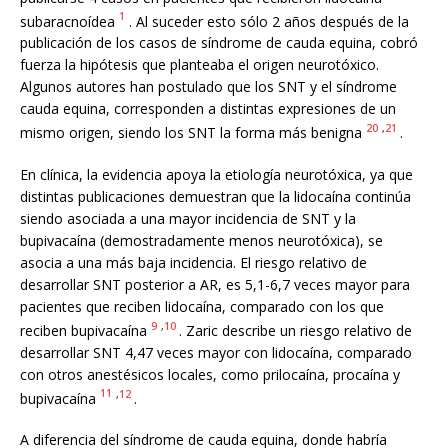
1
subaracnoídea
. Al suceder esto sólo 2 años después de la
publicación de los casos de síndrome de cauda equina, cobró
fuerza la hipótesis que planteaba el origen neurotóxico.
Algunos autores han postulado que los SNT y el síndrome
cauda equina, corresponden a distintas expresiones de un
20
,
21
mismo origen, siendo los SNT la forma más benigna
.
En clínica, la evidencia apoya la etiología neurotóxica, ya que
distintas publicaciones demuestran que la lidocaína continúa
siendo asociada a una mayor incidencia de SNT y la
bupivacaína (demostradamente menos neurotóxica), se
asocia a una más baja incidencia. El riesgo relativo de
desarrollar SNT posterior a AR, es 5,1-6,7 veces mayor para
pacientes que reciben lidocaína, comparado con los que
9
,
10
reciben bupivacaína
. Zaric describe un riesgo relativo de
desarrollar SNT 4,47 veces mayor con lidocaína, comparado
con otros anestésicos locales, como prilocaína, procaína y
11
,
12
bupivacaína
.
A diferencia del síndrome de cauda equina, donde habría