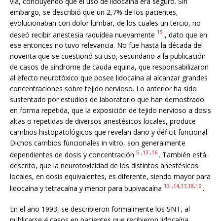
vía, concluyendo que el uso de lidocaína era seguro. Sin
embargo, se describió que un 2,7% de los pacientes,
evolucionaban con dolor lumbar, de los cuales un tercio, no
15
deseó recibir anestesia raquídea nuevamente
, dato que en
ese entonces no tuvo relevancia. No fue hasta la década del
noventa que se cuestionó su uso, secundario a la publicación
de casos de síndrome de cauda equina, que responsabilizaron
al efecto neurotóxico que posee lidocaína al alcanzar grandes
concentraciones sobre tejido nervioso.
Lo anterior ha sido
sustentado por estudios de laboratorio que han demostrado
en forma repetida, que la exposición de tejido nervioso a dosis
altas o repetidas de diversos anestésicos locales, produce
cambios histopatológicos que revelan daño y déficit funcional.
Dichos cambios funcionales in vitro, son generalmente
5
,
13
,
16
dependientes de dosis y concentración
. También está
descrito, que la neurotoxicidad de los distintos anestésicos
locales, en dosis equivalentes, es diferente, siendo mayor para
13
,
14
,
17
,
18
,
19
lidocaína y tetracaína y menor para bupivacaína
.
En el año 1993, se describieron formalmente los SNT, al
publicarse 4 casos en pacientes que recibieron lidocaína