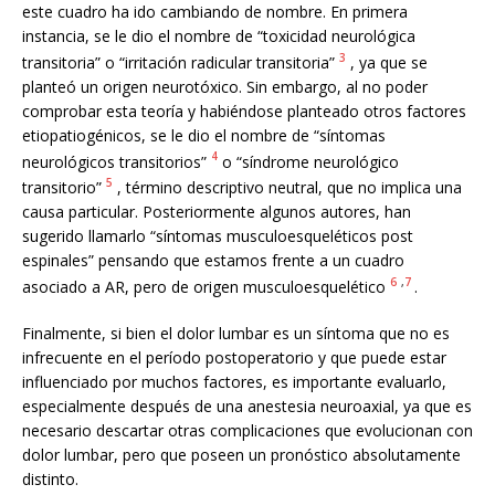
este cuadro ha ido cambiando de nombre. En primera
instancia, se le dio el nombre de “toxicidad neurológica
3
transitoria” o “irritación radicular transitoria”
, ya que se
planteó un origen neurotóxico. Sin embargo, al no poder
comprobar esta teoría y habiéndose planteado otros factores
etiopatiogénicos, se le dio el nombre de “síntomas
4
neurológicos transitorios”
o “síndrome neurológico
5
transitorio”
, término descriptivo neutral, que no implica una
causa particular. Posteriormente algunos autores, han
sugerido llamarlo “síntomas musculoesqueléticos post
espinales” pensando que estamos frente a un cuadro
6
,
7
asociado a AR, pero de origen musculoesquelético
.
Finalmente, si bien el dolor lumbar es un síntoma que no es
infrecuente en el período postoperatorio y que puede estar
influenciado por muchos factores, es importante evaluarlo,
especialmente después de una anestesia neuroaxial, ya que es
necesario descartar otras complicaciones que evolucionan con
dolor lumbar, pero que poseen un pronóstico absolutamente
distinto.