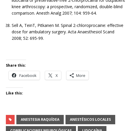
lidocaina or preservative-free 2-chlorprocaina for outpatient
knee arthroscopy: a prospective, randomized, double-blind
comparison. Anesth Analg 2007; 104: 959-64.
Sell A, TeinT, Pitkanen M. Spinal 2-chloroprocaine: effective
dose for ambulatory surgery. Acta Anaesthesiol Scand
2008; 52: 695-99.
Share this:
Facebook
X
More
Like this:
ANESTESIA RAQUÍDEA
ANESTÉSICOS LOCALES
COMPLICACIONES NEUROLÓGICAS
LIDOCAÍNA