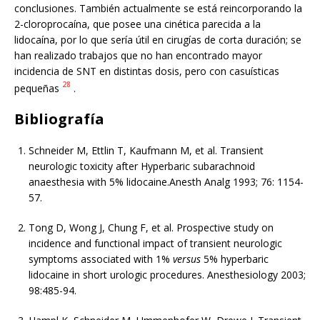
conclusiones. También actualmente se está reincorporando la
2-cloroprocaína, que posee una cinética parecida a la
lidocaína, por lo que sería útil en cirugías de corta duración; se
han realizado trabajos que no han encontrado mayor
incidencia de SNT en distintas dosis, pero con casuísticas
28
pequeñas
.
Bibliografía
Schneider M, Ettlin T, Kaufmann M, et al. Transient
neurologic toxicity after Hyperbaric subarachnoid
anaesthesia with 5% lidocaine.Anesth Analg 1993; 76: 1154-
57.
Tong D, Wong J, Chung F, et al. Prospective study on
incidence and functional impact of transient neurologic
symptoms associated with 1%
versus
5% hyperbaric
lidocaine in short urologic procedures. Anesthesiology 2003;
98:485-94.