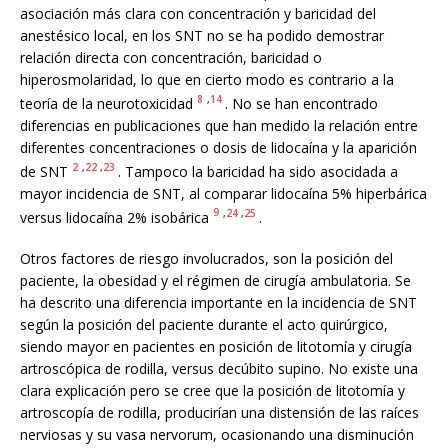
asociación más clara con concentración y baricidad del
anestésico local, en los SNT no se ha podido demostrar
relación directa con concentración, baricidad o
hiperosmolaridad, lo que en cierto modo es contrario a la
8
,
14
teoría de la neurotoxicidad
. No se han encontrado
diferencias en publicaciones que han medido la relación entre
diferentes concentraciones o dosis de lidocaína y la aparición
2
,
22
,
23
de SNT
. Tampoco la baricidad ha sido asocidada a
mayor incidencia de SNT, al comparar lidocaína 5% hiperbárica
9
,
24
,
25
versus lidocaína 2% isobárica
.
Otros factores de riesgo involucrados, son la posición del
paciente, la obesidad y el régimen de cirugía ambulatoria. Se
ha descrito una diferencia importante en la incidencia de SNT
según la posición del paciente durante el acto quirúrgico,
siendo mayor en pacientes en posición de litotomía y cirugía
artroscópica de rodilla, versus decúbito supino. No existe una
clara explicación pero se cree que la posición de litotomía y
artroscopía de rodilla, producirían una distensión de las raíces
nerviosas y su vasa nervorum, ocasionando una disminución