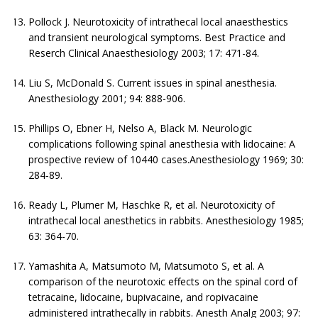
Pollock J. Neurotoxicity of intrathecal local anaesthestics
and transient neurological symptoms. Best Practice and
Reserch Clinical Anaesthesiology 2003; 17: 471-84.
Liu S, McDonald S. Current issues in spinal anesthesia.
Anesthesiology 2001; 94: 888-906.
Phillips O, Ebner H, Nelso A, Black M. Neurologic
complications following spinal anesthesia with lidocaine: A
prospective review of 10440 cases.Anesthesiology 1969; 30:
284-89.
Ready L, Plumer M, Haschke R, et al. Neurotoxicity of
intrathecal local anesthetics in rabbits. Anesthesiology 1985;
63: 364-70.
Yamashita A, Matsumoto M, Matsumoto S, et al. A
comparison of the neurotoxic effects on the spinal cord of
tetracaine, lidocaine, bupivacaine, and ropivacaine
administered intrathecally in rabbits. Anesth Analg 2003; 97: