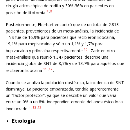
cirugía artroscópica de rodilla y 30%-36% en pacientes en
3
,
8
posición de litotomía
.
Posteriormente, Eberhart encontró que de un total de 2.813
pacientes, provenientes de un meta-análisis, la incidencia de
TNS fue de 16,9% para pacientes que recibieron lidocaína,
19,1% para mepivacaína y sólo un 1,1% y 1,7% para
10
bupivacaína y prilocaína respectivamente
. Zaric en otro
meta-análisis que reunió 1.347 pacientes, describe una
incidencia global de SNT de 8,7% y de 13,7% para aquéllos que
11
,
12
recibieron lidocaína
.
Cuando se analiza la población obstétrica, la incidencia de SNT
disminuye. La paciente embarazada, tendría aparentemente
un “factor protector”, ya que se describe un valor que varía
entre un 0% a un 8%, independientemente del anestésico local
5
,
12
,
13
involucrado
.
Etiología