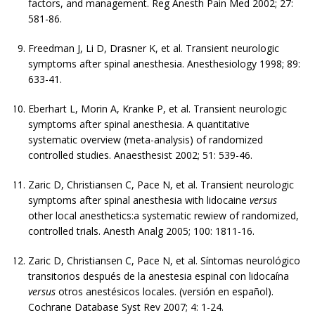
factors, and management. Reg Anesth Pain Med 2002; 27:
581-86.
Freedman J, Li D, Drasner K, et al. Transient neurologic
symptoms after spinal anesthesia. Anesthesiology 1998; 89:
633-41.
Eberhart L, Morin A, Kranke P, et al. Transient neurologic
symptoms after spinal anesthesia. A quantitative
systematic overview (meta-analysis) of randomized
controlled studies. Anaesthesist 2002; 51: 539-46.
Zaric D, Christiansen C, Pace N, et al. Transient neurologic
symptoms after spinal anesthesia with lidocaine
versus
other local anesthetics:a systematic rewiew of randomized,
controlled trials. Anesth Analg 2005; 100: 1811-16.
Zaric D, Christiansen C, Pace N, et al. Síntomas neurológico
transitorios después de la anestesia espinal con lidocaína
versus
otros anestésicos locales. (versión en español).
Cochrane Database Syst Rev 2007; 4: 1-24.