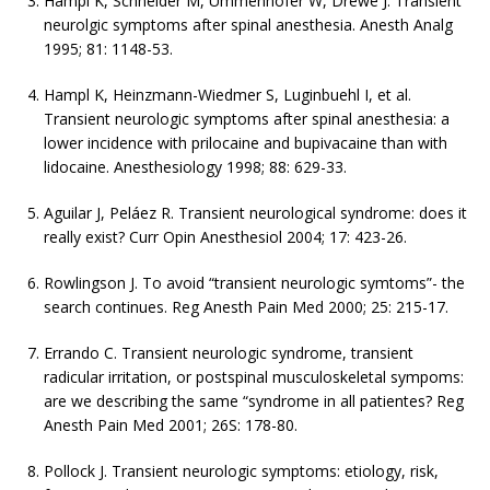
Hampl K, Schneider M, Ummenhofer W, Drewe J. Transient
neurolgic symptoms after spinal anesthesia. Anesth Analg
1995; 81: 1148-53.
Hampl K, Heinzmann-Wiedmer S, Luginbuehl I, et al.
Transient neurologic symptoms after spinal anesthesia: a
lower incidence with prilocaine and bupivacaine than with
lidocaine. Anesthesiology 1998; 88: 629-33.
Aguilar J, Peláez R. Transient neurological syndrome: does it
really exist? Curr Opin Anesthesiol 2004; 17: 423-26.
Rowlingson J. To avoid “transient neurologic symtoms”- the
search continues. Reg Anesth Pain Med 2000; 25: 215-17.
Errando C. Transient neurologic syndrome, transient
radicular irritation, or postspinal musculoskeletal sympoms:
are we describing the same “syndrome in all patientes? Reg
Anesth Pain Med 2001; 26S: 178-80.
Pollock J. Transient neurologic symptoms: etiology, risk,