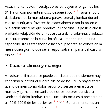
Actualmente, otros investigadores atribuyen el origen de los
6
,
7
SNT a un componente musculoesquelético
, sugiriendo un
desbalance de la musculatura paravertebral y lumbar durante
el acto quirúrgico, favorecido especialmente por la potente
relajación muscular que produce la lidocaína. Es posible que la
profunda relajación de la musculatura de la columna, produzca
un estiramiento de la curva lordótica lumbar e incluso una
espondilolistesis transitoria cuando el paciente se coloca en la
mesa quirúrgica, lo que sería responsable en parte del cuadro
19
,
21
clínico
.
Cuadro clínico y manejo
Al revisar la literatura se puede constatar que no siempre hay
consenso al definir el cuadro clínico de los SNT y hay autores
que lo definen como dolor, ardor o disestesia en glúteos,
muslos y gemelos, en tanto que otros autores consideran
también el dolor lumbar. Este último síntoma está presente en
5
,
12
,
13
un 50%-100% de los pacientes
. Generalmente, es un
8