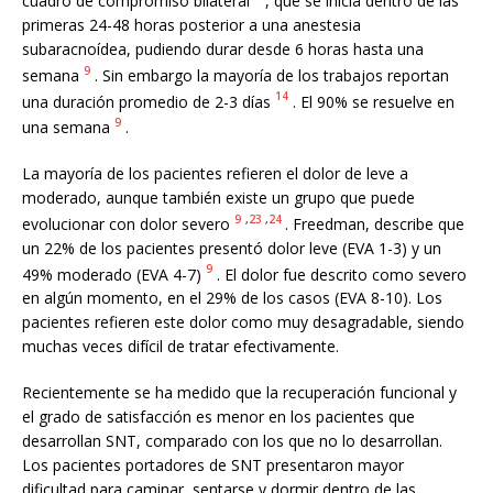
cuadro de compromiso bilateral
, que se inicia dentro de las
primeras 24-48 horas posterior a una anestesia
subaracnoídea, pudiendo durar desde 6 horas hasta una
9
semana
. Sin embargo la mayoría de los trabajos reportan
14
una duración promedio de 2-3 días
. El 90% se resuelve en
9
una semana
.
La mayoría de los pacientes refieren el dolor de leve a
moderado, aunque también existe un grupo que puede
9
,
23
,
24
evolucionar con dolor severo
. Freedman, describe que
un 22% de los pacientes presentó dolor leve (EVA 1-3) y un
9
49% moderado (EVA 4-7)
. El dolor fue descrito como severo
en algún momento, en el 29% de los casos (EVA 8-10). Los
pacientes refieren este dolor como muy desagradable, siendo
muchas veces difícil de tratar efectivamente.
Recientemente se ha medido que la recuperación funcional y
el grado de satisfacción es menor en los pacientes que
desarrollan SNT, comparado con los que no lo desarrollan.
Los pacientes portadores de SNT presentaron mayor
dificultad para caminar, sentarse y dormir dentro de las