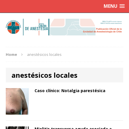
MENU
Home
anestésicos locales
anestésicos locales
Caso clínico: Notalgia parestésica
Mielitis transversa aguda asociada a