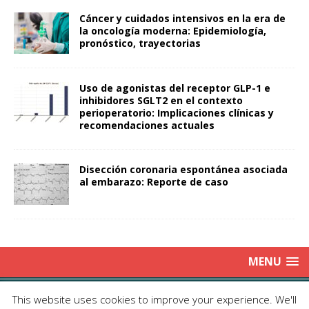
Cáncer y cuidados intensivos en la era de
la oncología moderna: Epidemiología,
pronóstico, trayectorias
Uso de agonistas del receptor GLP-1 e
inhibidores SGLT2 en el contexto
perioperatorio: Implicaciones clínicas y
recomendaciones actuales
Disección coronaria espontánea asociada
al embarazo: Reporte de caso
MENU
Copyright © 2025 | Publicación Oficial de la Sociedad de Médicos
This website uses cookies to improve your experience. We'll