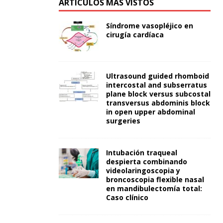
ARTÍCULOS MÁS VISTOS
Síndrome vasopléjico en
cirugía cardíaca
Ultrasound guided rhomboid
intercostal and subserratus
plane block versus subcostal
transversus abdominis block
in open upper abdominal
surgeries
Intubación traqueal
despierta combinando
videolaringoscopia y
broncoscopia flexible nasal
en mandibulectomía total:
Caso clínico