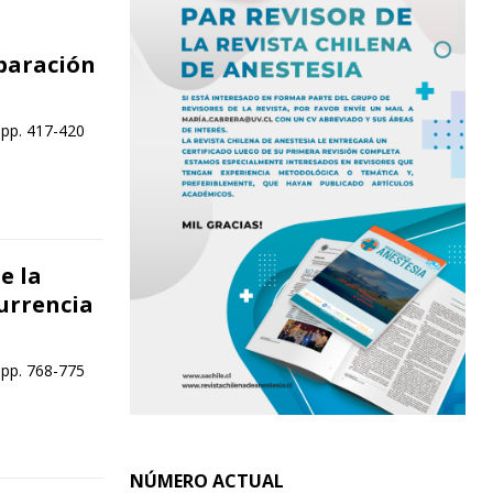
n
paración
 pp. 417-420
e la
urrencia
 pp. 768-775
NÚMERO ACTUAL