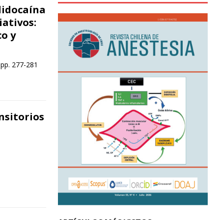
 lidocaína
iativos:
o y
 pp. 277-281
nsitorios