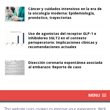
Cáncer y cuidados intensivos en la era de
la oncología moderna: Epidemiología,
pronóstico, trayectorias
Uso de agonistas del receptor GLP-1 e
inhibidores SGLT2 en el contexto
perioperatorio: Implicaciones clínicas y
recomendaciones actuales
Disección coronaria espontánea asociada
al embarazo: Reporte de caso
MENU
Copyright © 2025 | Publicación Oficial de la Sociedad de Médicos
This website uses cookies to improve your experience. We'll