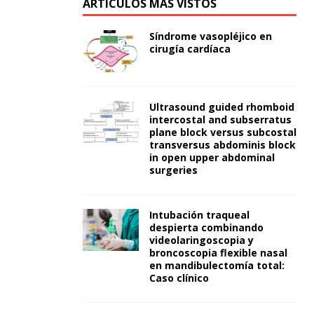
ARTÍCULOS MÁS VISTOS
Síndrome vasopléjico en
cirugía cardíaca
Ultrasound guided rhomboid
intercostal and subserratus
plane block versus subcostal
transversus abdominis block
in open upper abdominal
surgeries
Intubación traqueal
despierta combinando
videolaringoscopia y
broncoscopia flexible nasal
en mandibulectomía total:
Caso clínico