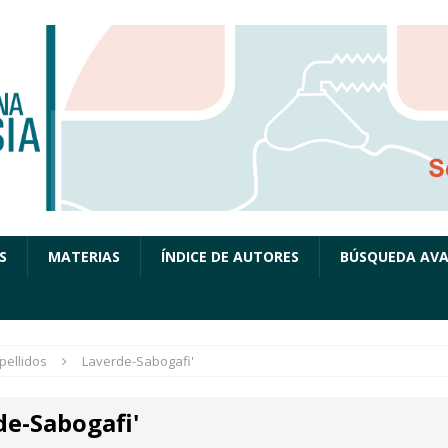
S
MATERIAS
ÍNDICE DE AUTORES
BÚSQUEDA AV
pellidos
Laverde-Sabogafi'
de-Sabogafi'