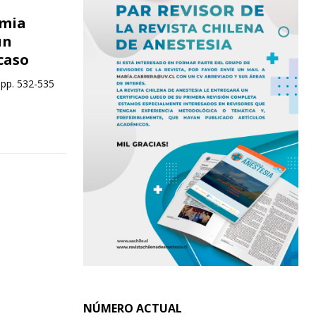
rmia
un
caso
 pp. 532-535
NÚMERO ACTUAL