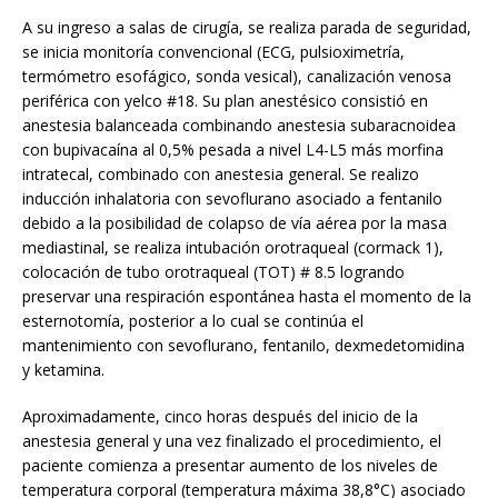
A su ingreso a salas de cirugía, se realiza parada de seguridad,
se inicia monitoría convencional (ECG, pulsioximetría,
termómetro esofágico, sonda vesical), canalización venosa
periférica con yelco #18. Su plan anestésico consistió en
anestesia balanceada combinando anestesia subaracnoidea
con bupivacaína al 0,5% pesada a nivel L4-L5 más morfina
intratecal, combinado con anestesia general. Se realizo
inducción inhalatoria con sevoflurano asociado a fentanilo
debido a la posibilidad de colapso de vía aérea por la masa
mediastinal, se realiza intubación orotraqueal (cormack 1),
colocación de tubo orotraqueal (TOT) # 8.5 logrando
preservar una respiración espontánea hasta el momento de la
esternotomía, posterior a lo cual se continúa el
mantenimiento con sevoflurano, fentanilo, dexmedetomidina
y ketamina.
Aproximadamente, cinco horas después del inicio de la
anestesia general y una vez finalizado el procedimiento, el
paciente comienza a presentar aumento de los niveles de
temperatura corporal (temperatura máxima 38,8°C) asociado