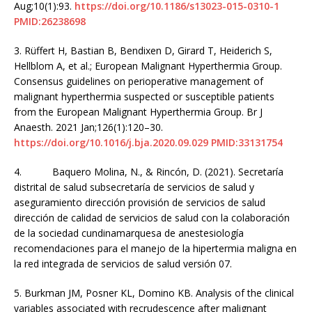
Aug;10(1):93.
https://doi.org/10.1186/s13023-015-0310-1
PMID:26238698
3.
Rüffert H, Bastian B, Bendixen D, Girard T, Heiderich S,
Hellblom A, et al.; European Malignant Hyperthermia Group.
Consensus guidelines on perioperative management of
malignant hyperthermia suspected or susceptible patients
from the European Malignant Hyperthermia Group. Br J
Anaesth. 2021 Jan;126(1):120–30.
https://doi.org/10.1016/j.bja.2020.09.029
PMID:33131754
4.
Baquero Molina, N., & Rincón, D. (2021). Secretaría
distrital de salud subsecretaría de servicios de salud y
aseguramiento dirección provisión de servicios de salud
dirección de calidad de servicios de salud con la colaboración
de la sociedad cundinamarquesa de anestesiología
recomendaciones para el manejo de la hipertermia maligna en
la red integrada de servicios de salud versión 07.
5.
Burkman JM, Posner KL, Domino KB. Analysis of the clinical
variables associated with recrudescence after malignant