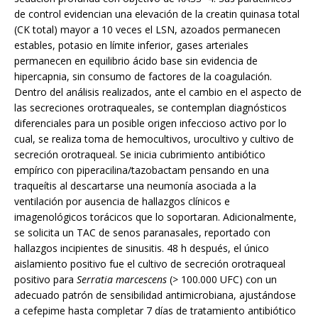
de control evidencian una elevación de la creatin quinasa total
(CK total) mayor a 10 veces el LSN, azoados permanecen
estables, potasio en límite inferior, gases arteriales
permanecen en equilibrio ácido base sin evidencia de
hipercapnia, sin consumo de factores de la coagulación.
Dentro del análisis realizados, ante el cambio en el aspecto de
las secreciones orotraqueales, se contemplan diagnósticos
diferenciales para un posible origen infeccioso activo por lo
cual, se realiza toma de hemocultivos, urocultivo y cultivo de
secreción orotraqueal. Se inicia cubrimiento antibiótico
empírico con piperacilina/tazobactam pensando en una
traqueítis al descartarse una neumonía asociada a la
ventilación por ausencia de hallazgos clínicos e
imagenológicos torácicos que lo soportaran. Adicionalmente,
se solicita un TAC de senos paranasales, reportado con
hallazgos incipientes de sinusitis. 48 h después, el único
aislamiento positivo fue el cultivo de secreción orotraqueal
positivo para
Serratia marcescens
(> 100.000 UFC) con un
adecuado patrón de sensibilidad antimicrobiana, ajustándose
a cefepime hasta completar 7 días de tratamiento antibiótico