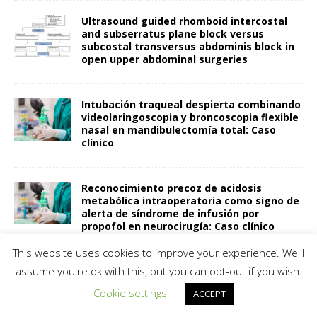
Ultrasound guided rhomboid intercostal
and subserratus plane block versus
subcostal transversus abdominis block in
open upper abdominal surgeries
Intubación traqueal despierta combinando
videolaringoscopia y broncoscopia flexible
nasal en mandibulectomía total: Caso
clínico
Reconocimiento precoz de acidosis
metabólica intraoperatoria como signo de
alerta de síndrome de infusión por
propofol en neurocirugía: Caso clínico
This website uses cookies to improve your experience. We'll
assume you're ok with this, but you can opt-out if you wish.
Cáncer y cuidados intensivos en la era de
la oncología moderna: Epidemiología,
Cookie settings
ACCEPT
pronóstico, trayectorias