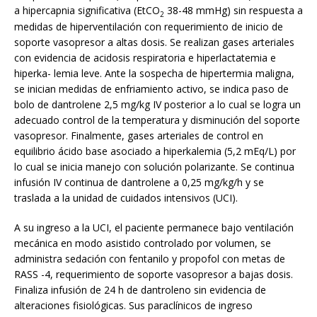
a hipercapnia significativa (EtCO
38-48 mmHg) sin respuesta a
2
medidas de hiperventilación con requerimiento de inicio de
soporte vasopresor a altas dosis. Se realizan gases arteriales
con evidencia de acidosis respiratoria e hiperlactatemia e
hiperka- lemia leve. Ante la sospecha de hipertermia maligna,
se inician medidas de enfriamiento activo, se indica paso de
bolo de dantrolene 2,5 mg/kg IV posterior a lo cual se logra un
adecuado control de la temperatura y disminución del soporte
vasopresor. Finalmente, gases arteriales de control en
equilibrio ácido base asociado a hiperkalemia (5,2 mEq/L) por
lo cual se inicia manejo con solución polarizante. Se continua
infusión IV continua de dantrolene a 0,25 mg/kg/h y se
traslada a la unidad de cuidados intensivos (UCI).
A su ingreso a la UCI, el paciente permanece bajo ventilación
mecánica en modo asistido controlado por volumen, se
administra sedación con fentanilo y propofol con metas de
RASS -4, requerimiento de soporte vasopresor a bajas dosis.
Finaliza infusión de 24 h de dantroleno sin evidencia de
alteraciones fisiológicas. Sus paraclínicos de ingreso