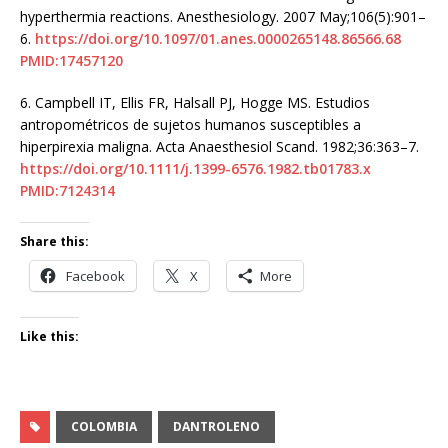
hyperthermia reactions. Anesthesiology. 2007 May;106(5):901–
6.
https://doi.org/10.1097/01.anes.0000265148.86566.68
PMID:17457120
6.
Campbell IT, Ellis FR, Halsall PJ, Hogge MS. Estudios
antropométricos de sujetos humanos susceptibles a
hiperpirexia maligna. Acta Anaesthesiol Scand. 1982;36:363–7.
https://doi.org/10.1111/j.1399-6576.1982.tb01783.x
PMID:7124314
Share this:
Facebook
X
More
Like this:
COLOMBIA
DANTROLENO