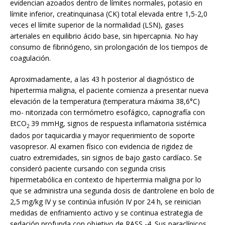
evidencian azoados dentro de límites normales, potasio en
límite inferior, creatinquinasa (CK) total elevada entre 1,5-2,0
veces el límite superior de la normalidad (LSN), gases
arteriales en equilibrio ácido base, sin hipercapnia. No hay
consumo de fibrinógeno, sin prolongación de los tiempos de
coagulación.
Aproximadamente, a las 43 h posterior al diagnóstico de
hipertermia maligna, el paciente comienza a presentar nueva
elevación de la temperatura (temperatura máxima 38,6°C)
mo- nitorizada con termómetro esofágico, capnografía con
EtCO
39 mmHg, signos de respuesta inflamatoria sistémica
2
dados por taquicardia y mayor requerimiento de soporte
vasopresor. Al examen físico con evidencia de rigidez de
cuatro extremidades, sin signos de bajo gasto cardíaco. Se
consideró paciente cursando con segunda crisis
hipermetabólica en contexto de hipertermia maligna por lo
que se administra una segunda dosis de dantrolene en bolo de
2,5 mg/kg IV y se continúa infusión IV por 24 h, se reinician
medidas de enfriamiento activo y se continua estrategia de
sedación profunda con objetivo de RASS -4. Sus paraclínicos