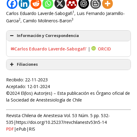
1
Carlos Eduardo Laverde-Sabogafi
, Luis Fernando Jaramillo-
2
3
Garcia
, Camilo Molineros-Baron
Información y Correspondencia
✉Carlos Eduardo Laverde-Sabogafi’
|
ORCID
Filiaciones
Recibido: 22-11-2023
Aceptado: 12-01-2024
©2024 El(los) Autor(es) – Esta publicación es Órgano oficial de
la Sociedad de Anestesiología de Chile
Revista Chilena de Anestesia Vol. 53 Núm. 5 pp. 532-
535|https://doi.org/10.25237/revchilanestv53n5-14
PDF
|ePub|RIS