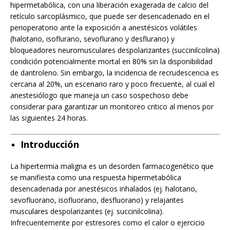
hipermetabólica, con una liberación exagerada de calcio del
retículo sarcoplásmico, que puede ser desencadenado en el
perioperatorio ante la exposición a anestésicos volátiles
(halotano, isoflurano, sevoflurano y desflurano) y
bloqueadores neuromusculares despolarizantes (succinilcolina)
condición potencialmente mortal en 80% sin la disponibilidad
de dantroleno. Sin embargo, la incidencia de recrudescencia es
cercana al 20%, un escenario raro y poco frecuente, al cual el
anestesiólogo que maneja un caso sospechoso debe
considerar para garantizar un monitoreo critico al menos por
las siguientes 24 horas.
Introducción
La hipertermia maligna es un desorden farmacogenético que
se manifiesta como una respuesta hipermetabólica
desencadenada por anestésicos inhalados (ej. halotano,
sevofluorano, isofluorano, desfluorano) y relajantes
musculares despolarizantes (ej. succinilcolina).
Infrecuentemente por estresores como el calor o ejercicio