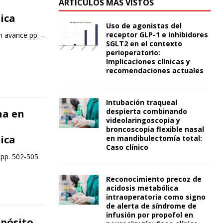
ARTÍCULOS MÁS VISTOS
ica
Uso de agonistas del
receptor GLP-1 e inhibidores
n avance pp. –
SGLT2 en el contexto
perioperatorio:
Implicaciones clínicas y
recomendaciones actuales
Intubación traqueal
despierta combinando
na en
videolaringoscopia y
broncoscopia flexible nasal
ica
en mandibulectomía total:
Caso clínico
 pp. 502-505
Reconocimiento precoz de
acidosis metabólica
intraoperatoria como signo
de alerta de síndrome de
infusión por propofol en
opósito