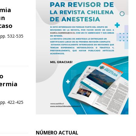
rmia
un
caso
 pp. 532-535
to
termia
 pp. 422-425
NÚMERO ACTUAL