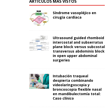
ARTÍCULOS MÁS VISTOS
Síndrome vasopléjico en
cirugía cardíaca
Ultrasound guided rhomboid
intercostal and subserratus
plane block versus subcostal
transversus abdominis block
in open upper abdominal
surgeries
Intubación traqueal
despierta combinando
videolaringoscopia y
broncoscopia flexible nasal
en mandibulectomía total:
Caso clínico