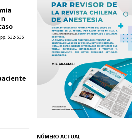
rmia
un
caso
 pp. 532-535
paciente
NÚMERO ACTUAL