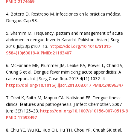
PMID:2174669
4.
Botero D, Restrepo M. Infecciones en la práctica médica.
Dengue. Cap 93.
5.
Shamim M. Frequency, pattern and management of acute
abdomen in dengue fever in Karachi, Pakistan. Asian J Surg.
2010 Jul;33(3):107–13.
https://doi.org/10.1016/S1015-
9584(10)60019-X
PMID:21163407
6.
McFarlane ME, Plummer JM, Leake PA, Powell L, Chand V,
Chung S et al. Dengue fever mimicking acute appendicitis: A
case report. Int J Surg Case Rep. 2013;4(11):1032–4.
https://doi.org/10.1016/j.ijscr.2013.08.017
PMID:24096347
7.
Oishi K, Saito M, Mapua CA, Natividad FF. Dengue illness:
clinical features and pathogenesis. J Infect Chemother. 2007
Jun;13(3):125–33.
https://doi.org/10.1007/s10156-007-0516-9
PMID:17593497
8.
Chiu YC, Wu KL, Kuo CH, Hu TH, Chou YP, Chuah SK et al.