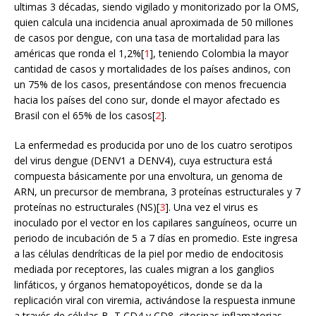
ultimas 3 décadas, siendo vigilado y monitorizado por la OMS,
quien calcula una incidencia anual aproximada de 50 millones
de casos por dengue, con una tasa de mortalidad para las
américas que ronda el 1,2%[
1
], teniendo Colombia la mayor
cantidad de casos y mortalidades de los países andinos, con
un 75% de los casos, presentándose con menos frecuencia
hacia los países del cono sur, donde el mayor afectado es
Brasil con el 65% de los casos[
2
].
La enfermedad es producida por uno de los cuatro serotipos
del virus dengue (DENV1 a DENV4), cuya estructura está
compuesta básicamente por una envoltura, un genoma de
ARN, un precursor de membrana, 3 proteínas estructurales y 7
proteínas no estructurales (NS)[
3
]. Una vez el virus es
inoculado por el vector en los capilares sanguíneos, ocurre un
periodo de incubación de 5 a 7 días en promedio. Este ingresa
a las células dendríticas de la piel por medio de endocitosis
mediada por receptores, las cuales migran a los ganglios
linfáticos, y órganos hematopoyéticos, donde se da la
replicación viral con viremia, activándose la respuesta inmune
a través de células B, T CD4 y CD8, citosinas inflamatorias