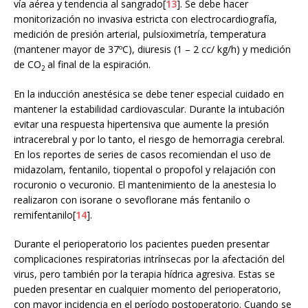
vía aérea y tendencia al sangrado[
13
]. Se debe hacer
monitorización no invasiva estricta con electrocardiografía,
medición de presión arterial, pulsioximetría, temperatura
(mantener mayor de 37ºC), diuresis (1 – 2 cc/ kg/h) y medición
de CO
al final de la espiración.
2
En la inducción anestésica se debe tener especial cuidado en
mantener la estabilidad cardiovascular. Durante la intubación
evitar una respuesta hipertensiva que aumente la presión
intracerebral y por lo tanto, el riesgo de hemorragia cerebral.
En los reportes de series de casos recomiendan el uso de
midazolam, fentanilo, tiopental o propofol y relajación con
rocuronio o vecuronio. El mantenimiento de la anestesia lo
realizaron con isorane o sevoflorane más fentanilo o
remifentanilo[
14
].
Durante el perioperatorio los pacientes pueden presentar
complicaciones respiratorias intrínsecas por la afectación del
virus, pero también por la terapia hídrica agresiva. Estas se
pueden presentar en cualquier momento del perioperatorio,
con mayor incidencia en el período postoperatorio. Cuando se