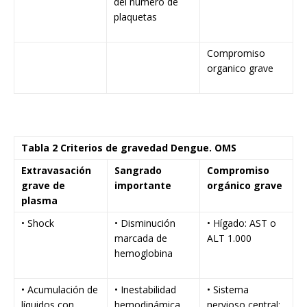
del número de
plaquetas
Compromiso
organico grave
Tabla 2 Criterios de gravedad Dengue. OMS
Extravasación
Sangrado
Compromiso
grave de
importante
orgánico grave
plasma
• Shock
• Disminución
• Hígado: AST o
marcada de
ALT 1.000
hemoglobina
• Acumulación de
• Inestabilidad
• Sistema
líquidos con
hemodinámica
nervioso central: