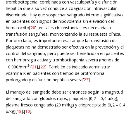
trombocitopenia, combinada con vasculopatía y disfunción
hepática que a su vez conduce a coagulación intravascular
diseminada. Hay que sospechar sangrado interno significativo
en pacientes con signos de hipovolemia sin elevación del
hematocrito[
20
], en tales circunstancias es necesaria la
transfusión sanguínea, monitorizando la su respuesta clínica.
Por otro lado, es importante resaltar que la transfusión de
plaquetas no ha demostrado ser efectiva en la prevención y el
control del sangrado, pero puede ser beneficiosa en pacientes
con hemorragia activa y trombocitopenia severa (menos de
3
10.000/mm
)[
21
],[
22
]. También es indicado administrar
vitamina K en pacientes con tiempo de protrombina
prolongado y disfunción hepática severa[
23
].
El manejo del sangrado debe ser entonces según la magnitud
del sangrado con glóbulos rojos, plaquetas (0,2 – 0,4 u/kg),
plasma fresco congelado (20 ml/kg) y crioprecipitado (0,2 – 0,4
u/kg)[
18
],[
10
].