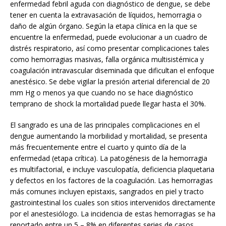
enfermedad febril aguda con diagnóstico de dengue, se debe
tener en cuenta la extravasación de líquidos, hemorragia o
daño de algún órgano. Según la etapa clínica en la que se
encuentre la enfermedad, puede evolucionar a un cuadro de
distrés respiratorio, así como presentar complicaciones tales
como hemorragias masivas, falla orgánica multisistémica y
coagulación intravascular diseminada que dificultan el enfoque
anestésico. Se debe vigilar la presión arterial diferencial de 20
mm Hg o menos ya que cuando no se hace diagnóstico
temprano de shock la mortalidad puede llegar hasta el 30%.
El sangrado es una de las principales complicaciones en el
dengue aumentando la morbilidad y mortalidad, se presenta
más frecuentemente entre el cuarto y quinto día de la
enfermedad (etapa crítica). La patogénesis de la hemorragia
es multifactorial, e incluye vasculopatía, deficiencia plaquetaria
y defectos en los factores de la coagulación. Las hemorragias
más comunes incluyen epistaxis, sangrados en piel y tracto
gastrointestinal los cuales son sitios intervenidos directamente
por el anestesiólogo. La incidencia de estas hemorragias se ha
reportado entre un 5 – 8% en diferentes series de casos.