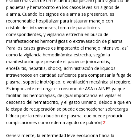
estudio más allá de un recuento plaquetario para vigilancia de
plaquetas y hematocrito en los casos leves sin signos de
alarma. Cuando los signos de alarma se presentan, es
recomendable hospitalizar para instaurar manejo con
cristaloides intravenosos, toma de paraclínicos
correspondientes, y vigilancia estrecha en busca de
manifestaciones hemorrágicas o extravasación de plasma.
Para los casos graves es importante el manejo intensivo, así
como la vigilancia hemodinámica estrecha, según la
manifestación que presente el paciente (miocarditis,
encefalitis, hepatitis, shock), administración de líquidos
intravenosos en cantidad suficiente para compensar la fuga de
plasma, soporte inotrópico, o ventilación mecánica si requiere.
Es importante restringir el consumo de ASA o AINES ya que
facilitan las hemorragias, de igual importancia es vigilar el
descenso del hematocrito, y el gasto urinario, debido a que en
la etapa de recuperación se puede desencadenar sobrecarga
hídrica por la redistribución de plasma, que puede producir
complicaciones como edema agudo de pulmón[
2
].
Generalmente, la enfermedad leve evoluciona hacia la