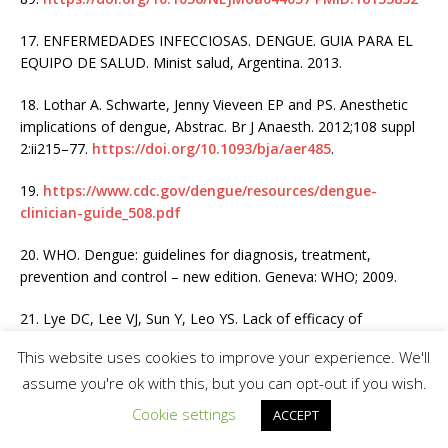
17.
ENFERMEDADES INFECCIOSAS. DENGUE. GUIA PARA EL
EQUIPO DE SALUD. Minist salud, Argentina. 2013.
18.
Lothar A. Schwarte, Jenny Vieveen EP and PS. Anesthetic
implications of dengue, Abstrac. Br J Anaesth. 2012;108 suppl
2:ii215–77.
https://doi.org/10.1093/bja/aer485
.
19.
https://www.cdc.gov/dengue/resources/dengue-
clinician-guide_508.pdf
20.
WHO. Dengue: guidelines for diagnosis, treatment,
prevention and control – new edition. Geneva: WHO; 2009.
21.
Lye DC, Lee VJ, Sun Y, Leo YS. Lack of efficacy of
prophylactic platelet transfusion for severe thrombocytopenia
This website uses cookies to improve your experience. We'll
in adults with acute uncomplicated dengue infection. Clin Infect
assume you're ok with this, but you can opt-out if you wish.
Dis. 2009 May;48(9):1262–5.
https://doi.org/10.1086/597773
PMID:19292665
Cookie settings
ACCEPT