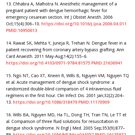
13.
Chhabra A, Malhotra N. Anesthetic management of a
pregnant patient with dengue hemorrhagic fever for
emergency cesarean section. Int J Obstet Anesth. 2006
Oct;15(4):306–10.
https://doi.org/10.1016/j.ijoa.2006.04.011
PMID:16950613
14.
Rawat SK, Mehta Y, Juneja R, Trehan N. Dengue fever in a
patient recovering from coronary artery bypass grafting. Ann
Card Anaesth. 2011 May-Aug;14(2):155–6.
https://doi.org/10.4103/0971-9784.81575
PMID:21636941
15.
Ngo NT, Cao XT, Kneen R, Wills B, Nguyen VM, Nguyen TQ
et al. Acute management of dengue shock syndrome: a
randomized double-blind comparison of 4 intravenous fluid
regimens in the first hour. Clin Infect Dis. 2001 Jan;32(2):204–
13.
https://doi.org/10.1086/318479
PMID:11170909
16.
Wills BA, Nguyen MD, Ha TL, Dong TH, Tran TN, Le TT et
al. Comparison of three fluid solutions for resuscitation in
dengue shock syndrome. N Engl J Med. 2005 Sep;353(9):877–
89.
https://doi.org/10.1056/NEJMoa044057
PMID:16135832