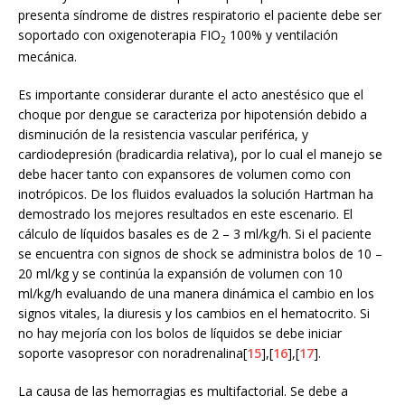
presenta síndrome de distres respiratorio el paciente debe ser
soportado con oxigenoterapia FIO
100% y ventilación
2
mecánica.
Es importante considerar durante el acto anestésico que el
choque por dengue se caracteriza por hipotensión debido a
disminución de la resistencia vascular periférica, y
cardiodepresión (bradicardia relativa), por lo cual el manejo se
debe hacer tanto con expansores de volumen como con
inotrópicos. De los fluidos evaluados la solución Hartman ha
demostrado los mejores resultados en este escenario. El
cálculo de líquidos basales es de 2 – 3 ml/kg/h. Si el paciente
se encuentra con signos de shock se administra bolos de 10 –
20 ml/kg y se continúa la expansión de volumen con 10
ml/kg/h evaluando de una manera dinámica el cambio en los
signos vitales, la diuresis y los cambios en el hematocrito. Si
no hay mejoría con los bolos de líquidos se debe iniciar
soporte vasopresor con noradrenalina[
15
],[
16
],[
17
].
La causa de las hemorragias es multifactorial. Se debe a