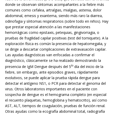
donde se observan síntomas acompañantes a la fiebre más
comunes como cefalea, artralgias, mialgias, astenia, dolor
abdominal, emesis y exantema, siendo más raro la diarrea,
odinofagia y síntomas respiratorios (sobre todo en niños). Hay
que prestar especial atención a las manifestaciones
hemorrágicas como epistaxis, petequias, gingivorragia, o
pruebas de fragilidad capilar positivas (test del torniquete). A la
exploración física es común la presencia de hepatomegalia, y
se dirige a descartar complicaciones de extravasación capilar.
Las ayudas diagnósticas van enfocadas a confirmar el
diagnóstico, clásicamente se ha realizado demostrando la
to
presencia de IgM Dengue después del 5
día del inicio de la
fiebre, sin embargo, ante episodios graves, rápidamente
evolutivos, se puede aplicar la prueba rápida dengue para
detectar el antígeno NS1, o PCR para detectar el genoma del
virus. Otros laboratorios importantes en el paciente con
sospecha de dengue es el hemograma completo (en especial
el recuento plaquetas, hemoglobina y hematocrito), así como
AST, ALT, tiempos de coagulación, pruebas de función renal.
Otras ayudas como la ecografía abdominal total, radiografía