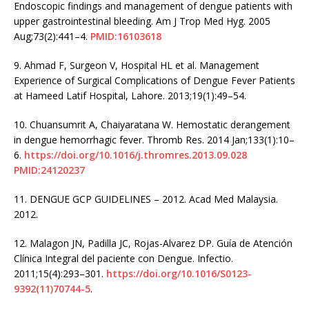
Endoscopic findings and management of dengue patients with
upper gastrointestinal bleeding. Am J Trop Med Hyg. 2005
Aug;73(2):441–4.
PMID:16103618
9.
Ahmad F, Surgeon V, Hospital HL et al. Management
Experience of Surgical Complications of Dengue Fever Patients
at Hameed Latif Hospital, Lahore. 2013;19(1):49–54.
10.
Chuansumrit A, Chaiyaratana W. Hemostatic derangement
in dengue hemorrhagic fever. Thromb Res. 2014 Jan;133(1):10–
6.
https://doi.org/10.1016/j.thromres.2013.09.028
PMID:24120237
11.
DENGUE GCP GUIDELINES – 2012. Acad Med Malaysia.
2012.
12.
Malagon JN, Padilla JC, Rojas-Alvarez DP. Guía de Atención
Clínica Integral del paciente con Dengue. Infectio.
2011;15(4):293–301.
https://doi.org/10.1016/S0123-
9392(11)70744-5
.