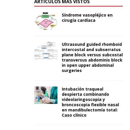
ARTÍCULOS MÁS VISTOS
Síndrome vasopléjico en
cirugía cardíaca
Ultrasound guided rhomboid
intercostal and subserratus
plane block versus subcostal
transversus abdominis block
in open upper abdominal
surgeries
Intubación traqueal
despierta combinando
videolaringoscopia y
broncoscopia flexible nasal
en mandibulectomía total:
Caso clínico