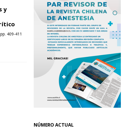
s y
rítico
 pp. 409-411
NÚMERO ACTUAL