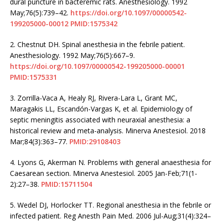
dural puncture in bacteremic rats. Anesthesiology. 1992
May;76(5):739–42.
https://doi.org/10.1097/00000542-
199205000-00012
PMID:1575342
2.
Chestnut DH. Spinal anesthesia in the febrile patient.
Anesthesiology. 1992 May;76(5):667–9.
https://doi.org/10.1097/00000542-199205000-00001
PMID:1575331
3.
Zorrilla-Vaca A, Healy RJ, Rivera-Lara L, Grant MC,
Maragakis LL, Escandón-Vargas K, et al. Epidemiology of
septic meningitis associated with neuraxial anesthesia: a
historical review and meta-analysis. Minerva Anestesiol. 2018
Mar;84(3):363–77.
PMID:29108403
4.
Lyons G, Akerman N. Problems with general anaesthesia for
Caesarean section. Minerva Anestesiol. 2005 Jan-Feb;71(1-
2):27–38.
PMID:15711504
5.
Wedel DJ, Horlocker TT. Regional anesthesia in the febrile or
infected patient. Reg Anesth Pain Med. 2006 Jul-Aug;31(4):324–