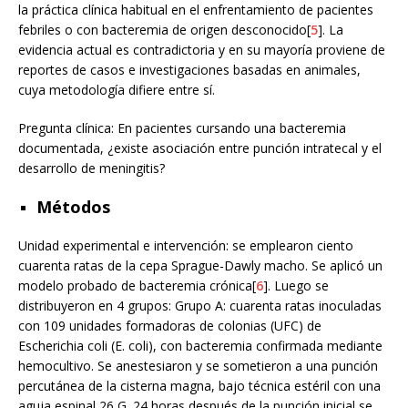
la práctica clínica habitual en el enfrentamiento de pacientes
febriles o con bacteremia de origen desconocido[
5
]. La
evidencia actual es contradictoria y en su mayoría proviene de
reportes de casos e investigaciones basadas en animales,
cuya metodología difiere entre sí.
Pregunta clínica: En pacientes cursando una bacteremia
documentada, ¿existe asociación entre punción intratecal y el
desarrollo de meningitis?
Métodos
Unidad experimental e intervención: se emplearon ciento
cuarenta ratas de la cepa Sprague-Dawly macho. Se aplicó un
modelo probado de bacteremia crónica[
6
]. Luego se
distribuyeron en 4 grupos: Grupo A: cuarenta ratas inoculadas
con 109 unidades formadoras de colonias (UFC) de
Escherichia coli (E. coli), con bacteremia confirmada mediante
hemocultivo. Se anestesiaron y se sometieron a una punción
percutánea de la cisterna magna, bajo técnica estéril con una
aguja espinal 26 G. 24 horas después de la punción inicial se