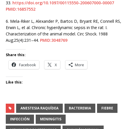
33.
https://doi.org/10.1097/00115550-200607000-00007
PMID:16857552
6.
Mela-Riker L, Alexander P, Bartos D, Bryant RE, Connell RS,
Erwin L, et al. Chronic hyperdynamic sepsis in the rat: I.
Characterization of the animal model. Circ Shock. 1988
Aug;25(4):231–44.
PMID:3048769
Share this:
Facebook
X
More
Like this:
ANESTESIA RAQUÍDEA
BACTEREMIA
FIEBRE
INFECCIÓN
MENINGITIS