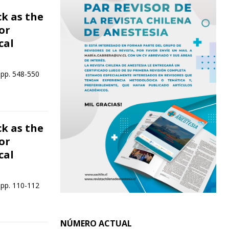
ck as the
or
cal
 pp. 548-550
ck as the
or
cal
 pp. 110-112
NÚMERO ACTUAL