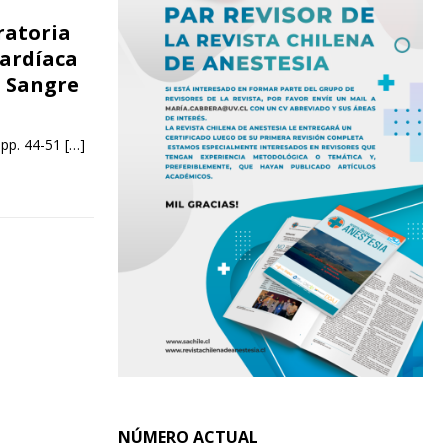
ratoria
cardíaca
a Sangre
 pp. 44-51
[…]
NÚMERO ACTUAL