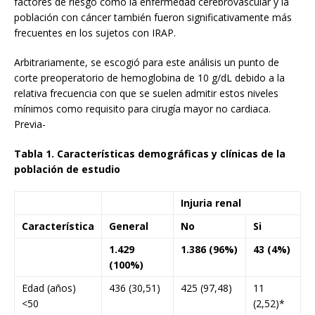
factores de riesgo como la enfermedad cerebrovascular y la
población con cáncer también fueron significativamente más
frecuentes en los sujetos con IRAP.
Arbitrariamente, se escogió para este análisis un punto de
corte preoperatorio de hemoglobina de 10 g/dL debido a la
relativa frecuencia con que se suelen admitir estos niveles
mínimos como requisito para cirugía mayor no cardiaca.
Previa-
Tabla 1. Características demográficas y clínicas de la
población de estudio
Injuria renal
Característica
General
No
Si
1.429
1.386 (96%)
43 (4%)
(100%)
Edad (años)
436 (30,51)
425 (97,48)
11
<50
(2,52)*