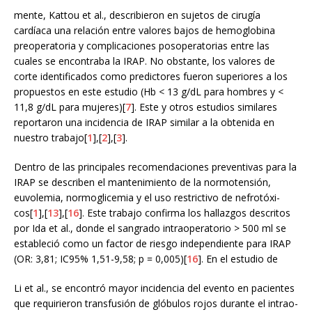
mente, Kattou et al., describieron en sujetos de cirugía
cardíaca una relación entre valores bajos de hemoglobina
preoperatoria y complicaciones posoperatorias entre las
cuales se encontraba la IRAP. No obstante, los valores de
corte identificados como predictores fueron superiores a los
propuestos en este estudio (Hb < 13 g/dL para hombres y <
11,8 g/dL para mujeres)[
7
]. Este y otros estudios similares
reportaron una incidencia de IRAP similar a la obtenida en
nuestro trabajo[
1
],[
2
],[
3
].
Dentro de las principales recomendaciones preventivas para la
IRAP se describen el mantenimiento de la normotensión,
euvolemia, normoglicemia y el uso restrictivo de nefrotóxi-
cos[
1
],[
13
],[
16
]. Este trabajo confirma los hallazgos descritos
por Ida et al., donde el sangrado intraoperatorio > 500 ml se
estableció como un factor de riesgo independiente para IRAP
(OR: 3,81; IC95% 1,51-9,58; p = 0,005)[
16
]. En el estudio de
Li et al., se encontró mayor incidencia del evento en pacientes
que requirieron transfusión de glóbulos rojos durante el intrao-