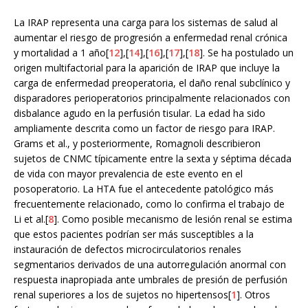
La IRAP representa una carga para los sistemas de salud al
aumentar el riesgo de progresión a enfermedad renal crónica
y mortalidad a 1 año[
12
],[
14
],[
16
],[
17
],[
18
]. Se ha postulado un
origen multifactorial para la aparición de IRAP que incluye la
carga de enfermedad preoperatoria, el daño renal subclínico y
disparadores perioperatorios principalmente relacionados con
disbalance agudo en la perfusión tisular. La edad ha sido
ampliamente descrita como un factor de riesgo para IRAP.
Grams et al., y posteriormente, Romagnoli describieron
sujetos de CNMC típicamente entre la sexta y séptima década
de vida con mayor prevalencia de este evento en el
posoperatorio. La HTA fue el antecedente patológico más
frecuentemente relacionado, como lo confirma el trabajo de
Li et al.[
8
]. Como posible mecanismo de lesión renal se estima
que estos pacientes podrían ser más susceptibles a la
instauración de defectos microcirculatorios renales
segmentarios derivados de una autorregulación anormal con
respuesta inapropiada ante umbrales de presión de perfusión
renal superiores a los de sujetos no hipertensos[
1
]. Otros