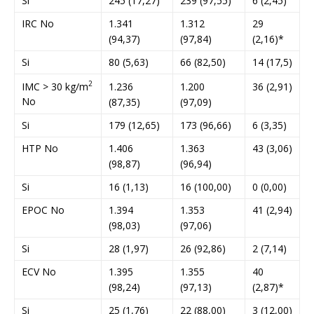
Si
245 (17,27)
239 (97,55)
6 (2,45)
IRC No
1.341
1.312
29
(94,37)
(97,84)
(2,16)*
Si
80 (5,63)
66 (82,50)
14 (17,5)
2
IMC > 30 kg/m
1.236
1.200
36 (2,91)
No
(87,35)
(97,09)
Si
179 (12,65)
173 (96,66)
6 (3,35)
HTP No
1.406
1.363
43 (3,06)
(98,87)
(96,94)
Si
16 (1,13)
16 (100,00)
0 (0,00)
EPOC No
1.394
1.353
41 (2,94)
(98,03)
(97,06)
Si
28 (1,97)
26 (92,86)
2 (7,14)
ECV No
1.395
1.355
40
(98,24)
(97,13)
(2,87)*
Si
25 (1,76)
22 (88,00)
3 (12,00)