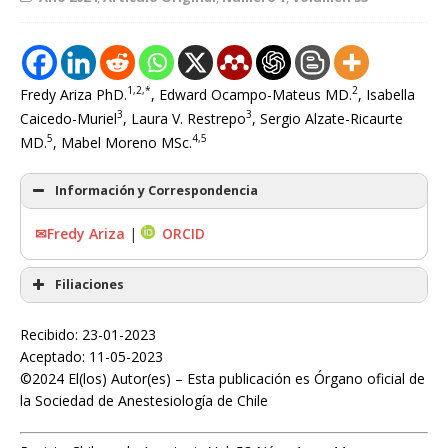
1,2,*
2
Fredy Ariza PhD.
, Edward Ocampo-Mateus MD.
, Isabella
3
3
Caicedo-Muriel
, Laura V. Restrepo
, Sergio Alzate-Ricaurte
5
4,5
MD.
, Mabel Moreno MSc.
Información y Correspondencia
✉Fredy Ariza
|
ORCID
Filiaciones
Recibido: 23-01-2023
Aceptado: 11-05-2023
©2024 El(los) Autor(es) – Esta publicación es Órgano oficial de
la Sociedad de Anestesiología de Chile