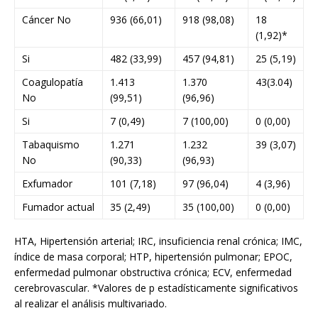
Cáncer No
936 (66,01)
918 (98,08)
18
(1,92)*
Si
482 (33,99)
457 (94,81)
25 (5,19)
Coagulopatía
1.413
1.370
43(3.04)
No
(99,51)
(96,96)
Si
7 (0,49)
7 (100,00)
0 (0,00)
Tabaquismo
1.271
1.232
39 (3,07)
No
(90,33)
(96,93)
Exfumador
101 (7,18)
97 (96,04)
4 (3,96)
Fumador actual
35 (2,49)
35 (100,00)
0 (0,00)
HTA, Hipertensión arterial; IRC, insuficiencia renal crónica; IMC,
índice de masa corporal; HTP, hipertensión pulmonar; EPOC,
enfermedad pulmonar obstructiva crónica; ECV, enfermedad
cerebrovascular. *Valores de p estadísticamente significativos
al realizar el análisis multivariado.