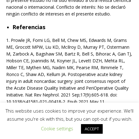
El presente estudio no ha sido enviado a otra revista científica
nacional o internacional. Conflicto de interés: No se declaró
ningún conflicto de intereses en el presente estudio.
Referencias
1. Prowle JR, Forni LG, Bell M, Chew MS, Edwards M, Grams
ME, Grocott MPW, Liu KD, McIlroy D, Murray PT, Ostermann
M, Zarbock A, Bagshaw SM, Bartz R, Bell S, Bihorac A, Gan TJ,
Hobson CE, Joannidis M, Koyner JL, Levett DZH, Mehta RL,
Miller TE, Mythen MG, Nadim MK, Pearse RM, Rimmele T,
Ronco C, Shaw AD, Kellum JA. Postoperative acute kidney
injury in adult noncardiac surgery: joint consensus report of
the Acute Disease Quality Initiative and PeriOperative Quality
Initiative. Nat Rev Nephrol. 2021 Sep;17(9):605-618. doi:
10.1038/s41581-021-00418-2. Epub 2021 May 11.
https://doi.org/10.1038/s41581-021-00418-2
This website uses cookies to improve your experience. We'll
assume you're ok with this, but you can opt-out if you wish.
2. Sam D. Gumbert, Felix Kork, Maisie L. Jackson, Naveen
Vanga, Semhar J. Ghebremichael, Christy Y. Wang, Holger K.
Cookie settings
ACCEPT
Eltzschig; Perioperative Acute Kidney Injury. Anesthesiology