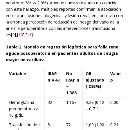
peratorio (6%
vs
2,8%). Aunque nuestro estudio no coincide
con este hallazgo, múltiples reportes confirman la asociación
entre transfusiones alogénicas y lesión renal, en contravía con
la errónea percepción de reducción del riesgo derivado de la
anemia perioperatoria con las intervenciones transfusiona-
les[
9
],[
10
],[
11
].
Tabla 2. Modelo de regresión logística para falla renal
aguda posoperatoria en pacientes adultos de cirugía
mayor no cardíaca
Variable
IRAP
No
OR
Valor
n = 43
IRAP n
ajustado
p
=
(IC95%)
1.386
Hemoglobina
32
1.167
0,29 (0,12
0,00
preoperatoria >
– 0,71)
10 g/dL
Transfusión de >
5
72
1,00 (1,00
0,21