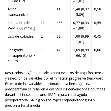
1 U de GRE
– 1,01)
Ácido
5
110
1,48 (0,37
0,58
tranexámico
– 5,89)
> 1 evento de
11
435
0,77 (0,33
0,55
PAM < 60 mmHg
– 1,80)
Uso de coloides
2
32
1,00 (0,99
0,45
– 1,01)
Sangrado
6
47
7,69 (0,99
0,06
intraoperatorio >
– 66,15)
500 ml
Resultados según un modelo para eventos de baja frecuencia
y selección de variables por eliminación progresiva (backward).
El resto de las variables adicionales a la hemoglobina
preoperatoria se refieren a eventos o intervenciones ocurridas
durante el intraoperatorio. IRAP: injuria renal aguda
posoperatoria; GRE: glóbulos rojos empaquetados; PAM:
presión arterial media.