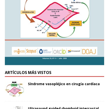
ARTÍCULOS MÁS VISTOS
Síndrome vasopléjico en cirugía cardíaca
Ultrasound guided rhomboid intercostal