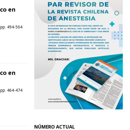
co en
 pp. 494-504
co en
 pp. 464-474
NÚMERO ACTUAL