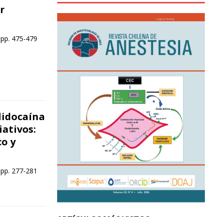
r
 pp. 475-479
 lidocaína
iativos:
o y
 pp. 277-281