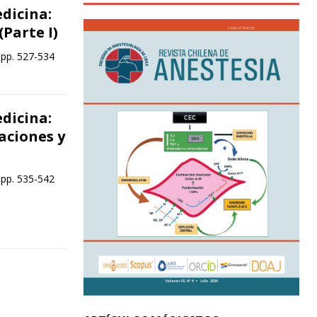
edicina:
Parte I)
 pp. 527-534
edicina:
aciones y
 pp. 535-542