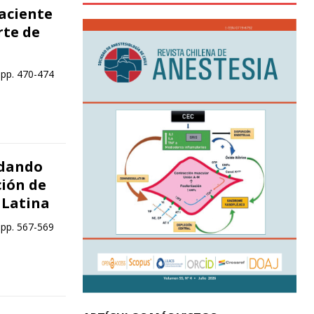
paciente
rte de
 pp. 470-474
rdando
ción de
 Latina
 pp. 567-569