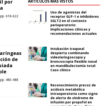
il por
ARTÍCULOS MÁS VISTOS
ía
Uso de agonistas del
 pp. 618-622
receptor GLP-1 e inhibidores
SGLT2 en el contexto
perioperatorio:
Implicaciones clínicas y
recomendaciones actuales
Intubación traqueal
aríngeas
despierta combinando
videolaringoscopia y
ación de
broncoscopia flexible nasal
uiada
en mandibulectomía total:
Caso clínico
ble
 pp. 480-488
Reconocimiento precoz de
acidosis metabólica
intraoperatoria como signo
de alerta de síndrome de
infusión por propofol en