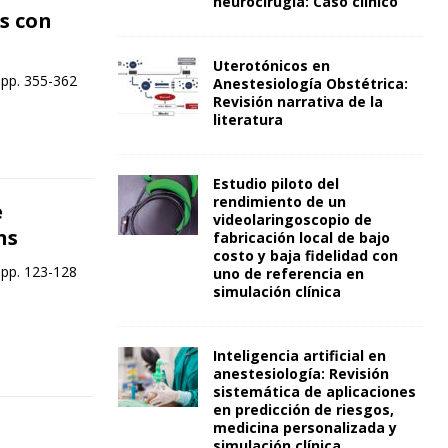
neurocirugía: Caso clínico
s con
Uterotónicos en
 pp. 355-362
Anestesiología Obstétrica:
Revisión narrativa de la
literatura
Estudio piloto del
rendimiento de un
e
videolaringoscopio de
ns
fabricación local de bajo
costo y baja fidelidad con
 pp. 123-128
uno de referencia en
simulación clínica
Inteligencia artificial en
anestesiología: Revisión
sistemática de aplicaciones
en predicción de riesgos,
medicina personalizada y
simulación clínica