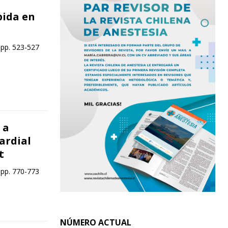
pida en
 pp. 523-527
 a
ardial
t
 pp. 770-773
NÚMERO ACTUAL