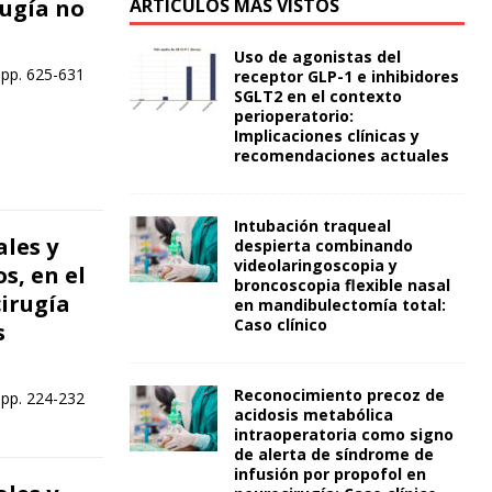
rugía no
ARTÍCULOS MÁS VISTOS
Uso de agonistas del
 pp. 625-631
receptor GLP-1 e inhibidores
SGLT2 en el contexto
perioperatorio:
Implicaciones clínicas y
recomendaciones actuales
Intubación traqueal
les y
despierta combinando
videolaringoscopia y
s, en el
broncoscopia flexible nasal
cirugía
en mandibulectomía total:
Caso clínico
s
Reconocimiento precoz de
 pp. 224-232
acidosis metabólica
intraoperatoria como signo
de alerta de síndrome de
infusión por propofol en