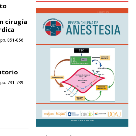
to
n cirugía
rdica
 pp. 851-856
atorio
 pp. 731-739