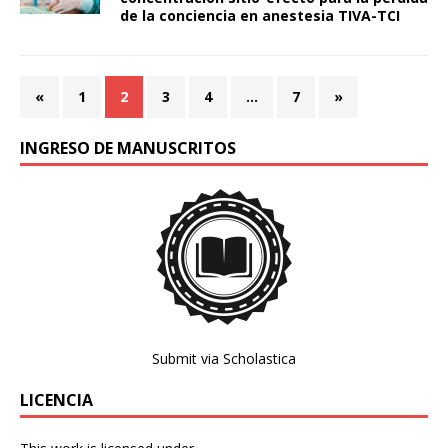
de la conciencia en anestesia TIVA-TCI
«
1
2
3
4
…
7
»
INGRESO DE MANUSCRITOS
Submit via Scholastica
LICENCIA