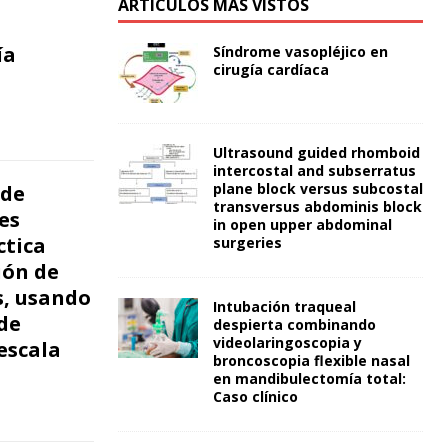
ARTÍCULOS MÁS VISTOS
ía
Síndrome vasopléjico en
cirugía cardíaca
Ultrasound guided rhomboid
intercostal and subserratus
plane block versus subcostal
 de
transversus abdominis block
es
in open upper abdominal
ctica
surgeries
ión de
s, usando
Intubación traqueal
de
despierta combinando
videolaringoscopia y
escala
broncoscopia flexible nasal
en mandibulectomía total:
Caso clínico