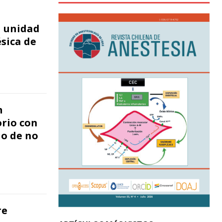
a unidad
sica de
n
rio con
o de no
re