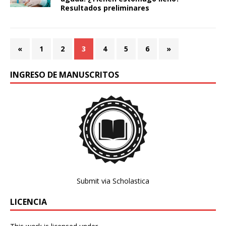
Resultados preliminares
«
1
2
3
4
5
6
»
INGRESO DE MANUSCRITOS
Submit via Scholastica
LICENCIA