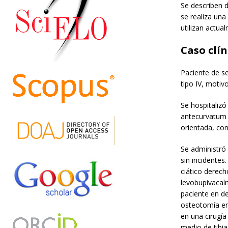
Se describen d
se realiza una
utilizan actua
Caso clín
Paciente de s
tipo IV, motiv
Se hospitalizó
antecurvatum e
orientada, con
Se administró
sin incidentes
ciático derech
levobupivacaín
paciente en dec
osteotomía en 
en una cirugía
medio de tibia