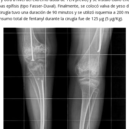
s epífisis (tipo Fasser-Duval). Finalmente, se colocó valva de yeso 
 cirugía tuvo una duración de 90 minutos y se utilizó isquemia a 200
nsumo total de fentanyl durante la cirugía fue de 125 μg (5 μg/Kg).