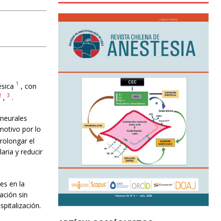
1
ésica
, con
2
3
,
.
ineurales
motivo por lo
prolongar el
aria y reducir
es en la
ación sin
pitalización.