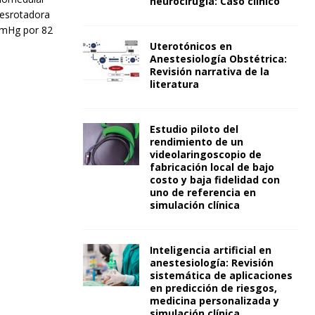
neurocirugía: Caso clínico
desrotadora
 mmHg por 82
Uterotónicos en
Anestesiología Obstétrica:
Revisión narrativa de la
literatura
Estudio piloto del
rendimiento de un
videolaringoscopio de
fabricación local de bajo
costo y baja fidelidad con
uno de referencia en
simulación clínica
Inteligencia artificial en
anestesiología: Revisión
sistemática de aplicaciones
en predicción de riesgos,
medicina personalizada y
simulación clínica