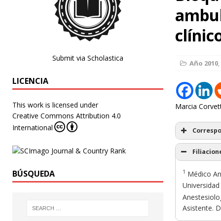
ambul
clínic
Submit via Scholastica
Año 2010
,
LICENCIA
This work is licensed under
Marcia Corve
Creative Commons Attribution 4.0
International
Corresp
Filiacion
1
BÚSQUEDA
Médico Ane
Universidad 
Anestesiolog
Asistente. D