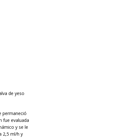
alva de yeso
nde permaneció
ón fue evaluada
námico y se le
a 2,5 ml/h y