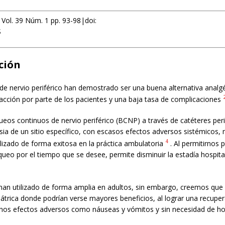
 Vol. 39 Núm. 1 pp. 93-98|doi:
S
ción
de nervio periférico han demostrado ser una buena alternativa analg
facción por parte de los pacientes y una baja tasa de complicaciones
ueos continuos de nervio periférico (BCNP) a través de catéteres per
ia de un sitio específico, con escasos efectos adversos sistémicos, 
4
ilizado de forma exitosa en la práctica ambulatoria
. Al permitirnos 
queo por el tiempo que se desee, permite disminuir la estadía hospital
an utilizado de forma amplia en adultos, sin embargo, creemos que 
átrica donde podrían verse mayores beneficios, al lograr una recuper
nos efectos adversos como náuseas y vómitos y sin necesidad de hos