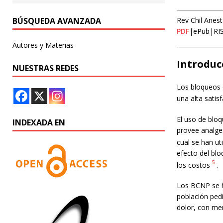
BÚSQUEDA AVANZADA
Rev Chil Anest
PDF
|ePub|RI
Autores y Materias
Introduc
NUESTRAS REDES
Los bloqueos 
una alta satis
El uso de bloq
INDEXADA EN
provee analges
cual se han ut
efecto del blo
5
los costos
.
Los BCNP se h
población pedi
dolor, con me