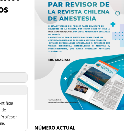
os
tificia
 de
 Profesor
le.
NÚMERO ACTUAL