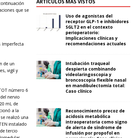
ARTÍCULOS MÁS VISTOS
continuación
daciones que se
Uso de agonistas del
receptor GLP-1 e inhibidores
SGLT2 en el contexto
perioperatorio:
Implicaciones clínicas y
recomendaciones actuales
s Imperfecta
Intubación traqueal
ón de un
despierta combinando
, vigil y
videolaringoscopia y
broncoscopia flexible nasal
en mandibulectomía total:
n TOT número 6
Caso clínico
 del nervio
ó 20 mL de
cionó a la
Reconocimiento precoz de
acidosis metabólica
 se realizó una
intraoperatoria como signo
 TEN instalado
de alerta de síndrome de
 de tercio
infusión por propofol en
ndomedular