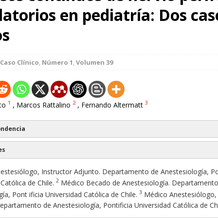
atorios en pediatría: Dos cas
os
Caso Clínico
,
Número 1
,
Volumen 39
1
2
3
tto
, Marcos Rattalino
, Fernando Altermatt
ondencia
es
stesiólogo, Instructor Adjunto. Departamento de Anestesiología, Pon
2
Católica de Chile.
Médico Becado de Anestesiología. Departamento
3
ía, Pont ificia Universidad Católica de Chile.
Médico Anestesiólogo,
epartamento de Anestesiología, Pontificia Universidad Católica de Chi