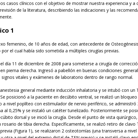
os casos clínicos con el objetivo de mostrar nuestra experiencia y a 
 revisión de la literatura, describiendo las indicaciones y las recomen
lmente.
ico 1
exo femenino, de 10 años de edad, con antecedente de Osteogénesi
o por el cual había sido sometida a múltiples cirugías previas.
 el día 11 de diciembre de 2008 para someterse a cirugía de correcci
n pierna derecha. Ingresó a pabellón en buenas condiciones generales
 signos vitales y exámenes de laboratorio dentro de rango normal.
 anestesia general mediante inducción inhalatoria y se intubó con u
. Se posicionó a la paciente en decúbito ventral, se realizó un bloqueo
o a nivel poplíteo con estimulador de nervio periférico, se administr
a al 0,25% y se instaló un catéter tunelizado. Posteriormente se posi
úbito dorsal y se inició la cirugía. Desde el punto de vista quirúrgico,
rosario de tibia derecha. Específicamente, se realizó retiro de clavo
 previa (Figura 1), se realizaron 2 osteotomías (una transversa a nivel
 y otra a nivel del extremo distal de TEN previo) y se instaló clavo e