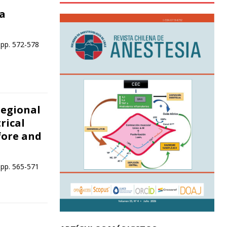
a
 pp. 572-578
regional
rical
ore and
 pp. 565-571