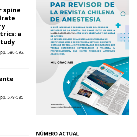
r spine
drate
ry
rics: a
study
 pp. 586-592
iente
 pp. 579-585
NÚMERO ACTUAL