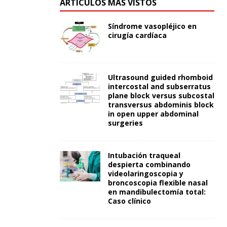
ARTÍCULOS MÁS VISTOS
Síndrome vasopléjico en
cirugía cardíaca
Ultrasound guided rhomboid
intercostal and subserratus
plane block versus subcostal
transversus abdominis block
in open upper abdominal
surgeries
Intubación traqueal
despierta combinando
videolaringoscopia y
broncoscopia flexible nasal
en mandibulectomía total:
Caso clínico