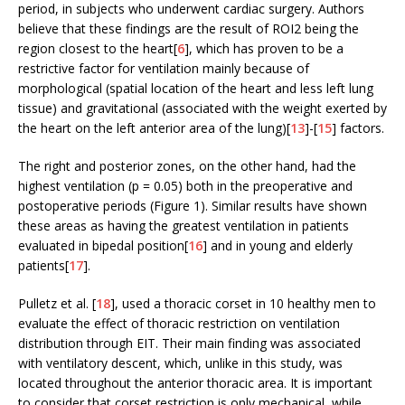
period, in subjects who underwent cardiac surgery. Authors
believe that these findings are the result of ROI2 being the
region closest to the heart[
6
], which has proven to be a
restrictive factor for ventilation mainly because of
morphological (spatial location of the heart and less left lung
tissue) and gravitational (associated with the weight exerted by
the heart on the left anterior area of the lung)[
13
]-[
15
] factors.
The right and posterior zones, on the other hand, had the
highest ventilation (p = 0.05) both in the preoperative and
postoperative periods (Figure 1). Similar results have shown
these areas as having the greatest ventilation in patients
evaluated in bipedal position[
16
] and in young and elderly
patients[
17
].
Pulletz et al. [
18
], used a thoracic corset in 10 healthy men to
evaluate the effect of thoracic restriction on ventilation
distribution through EIT. Their main finding was associated
with ventilatory descent, which, unlike in this study, was
located throughout the anterior thoracic area. It is important
to consider that corset restriction is only mechanical, while