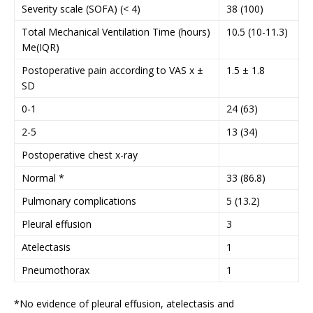
Severity scale (SOFA) (< 4)
38 (100)
Total Mechanical Ventilation Time (hours)
10.5 (10-11.3)
Me(IQR)
Postoperative pain according to VAS x ±
1.5 ± 1.8
SD
0-1
24 (63)
2-5
13 (34)
Postoperative chest x-ray
Normal *
33 (86.8)
Pulmonary complications
5 (13.2)
Pleural effusion
3
Atelectasis
1
Pneumothorax
1
*No evidence of pleural effusion, atelectasis and