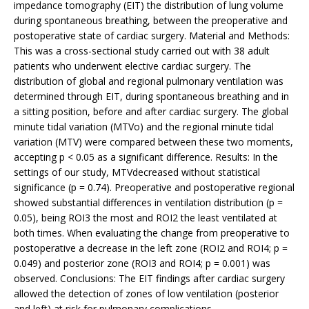
impedance tomography (EIT) the distribution of lung volume
during spontaneous breathing, between the preoperative and
postoperative state of cardiac surgery. Material and Methods:
This was a cross-sectional study carried out with 38 adult
patients who underwent elective cardiac surgery. The
distribution of global and regional pulmonary ventilation was
determined through EIT, during spontaneous breathing and in
a sitting position, before and after cardiac surgery. The global
minute tidal variation (MTVo) and the regional minute tidal
variation (MTV) were compared between these two moments,
accepting p < 0.05 as a significant difference. Results: In the
settings of our study, MTVdecreased without statistical
significance (p = 0.74). Preoperative and postoperative regional
showed substantial differences in ventilation distribution (p =
0.05), being ROI3 the most and ROI2 the least ventilated at
both times. When evaluating the change from preoperative to
postoperative a decrease in the left zone (ROI2 and ROI4; p =
0.049) and posterior zone (ROI3 and ROI4; p = 0.001) was
observed. Conclusions: The EIT findings after cardiac surgery
allowed the detection of zones of low ventilation (posterior
and left) at risk for pulmonary complications.