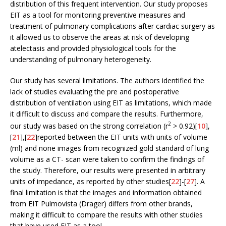
distribution of this frequent intervention. Our study proposes
EIT as a tool for monitoring preventive measures and
treatment of pulmonary complications after cardiac surgery as
it allowed us to observe the areas at risk of developing
atelectasis and provided physiological tools for the
understanding of pulmonary heterogeneity.
Our study has several limitations. The authors identified the
lack of studies evaluating the pre and postoperative
distribution of ventilation using EIT as limitations, which made
it difficult to discuss and compare the results. Furthermore,
2
our study was based on the strong correlation (r
> 0.92)[
10
],
[
21
],[
22
]reported between the EIT units with units of volume
(ml) and none images from recognized gold standard of lung
volume as a CT- scan were taken to confirm the findings of
the study. Therefore, our results were presented in arbitrary
units of impedance, as reported by other studies[
22
]-[
27
]. A
final limitation is that the images and information obtained
from EIT Pulmovista (Drager) differs from other brands,
making it difficult to compare the results with other studies
that have used EIT as a tool.