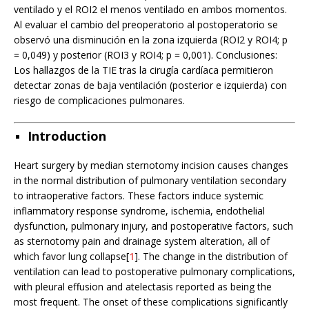
ventilado y el ROI2 el menos ventilado en ambos momentos.
Al evaluar el cambio del preoperatorio al postoperatorio se
observó una disminución en la zona izquierda (ROI2 y ROI4; p
= 0,049) y posterior (ROI3 y ROI4; p = 0,001). Conclusiones:
Los hallazgos de la TIE tras la cirugía cardíaca permitieron
detectar zonas de baja ventilación (posterior e izquierda) con
riesgo de complicaciones pulmonares.
Introduction
Heart surgery by median sternotomy incision causes changes
in the normal distribution of pulmonary ventilation secondary
to intraoperative factors. These factors induce systemic
inflammatory response syndrome, ischemia, endothelial
dysfunction, pulmonary injury, and postoperative factors, such
as sternotomy pain and drainage system alteration, all of
which favor lung collapse[
1
]. The change in the distribution of
ventilation can lead to postoperative pulmonary complications,
with pleural effusion and atelectasis reported as being the
most frequent. The onset of these complications significantly