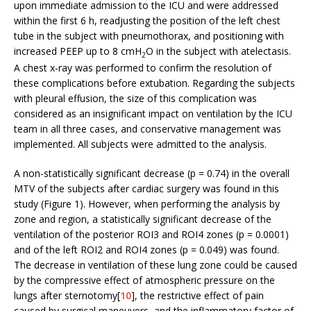
upon immediate admission to the ICU and were addressed
within the first 6 h, readjusting the position of the left chest
tube in the subject with pneumothorax, and positioning with
increased PEEP up to 8 cmH
O in the subject with atelectasis.
2
A chest x-ray was performed to confirm the resolution of
these complications before extubation. Regarding the subjects
with pleural effusion, the size of this complication was
considered as an insignificant impact on ventilation by the ICU
team in all three cases, and conservative management was
implemented. All subjects were admitted to the analysis.
A non-statistically significant decrease (p = 0.74) in the overall
MTV of the subjects after cardiac surgery was found in this
study (Figure 1). However, when performing the analysis by
zone and region, a statistically significant decrease of the
ventilation of the posterior ROI3 and ROI4 zones (p = 0.0001)
and of the left ROI2 and ROI4 zones (p = 0.049) was found.
The decrease in ventilation of these lung zone could be caused
by the compressive effect of atmospheric pressure on the
lungs after sternotomy[
10
], the restrictive effect of pain
caused by surgical maneuvers, and the inflammatory factor of