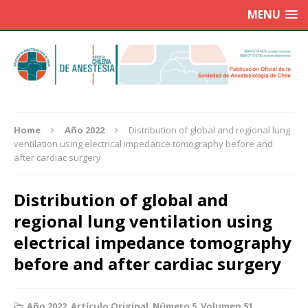
MENU
Home
Año 2022
Distribution of global and regional lung
ventilation using electrical impedance tomography before and
after cardiac surgery
Distribution of global and
regional lung ventilation using
electrical impedance tomography
before and after cardiac surgery
Año 2022
,
Artículo Original
,
Número 5
,
Volumen 51