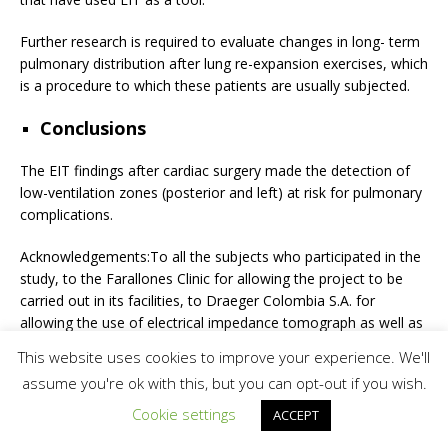
Further research is required to evaluate changes in long- term
pulmonary distribution after lung re-expansion exercises, which
is a procedure to which these patients are usually subjected.
Conclusions
The EIT findings after cardiac surgery made the detection of
low-ventilation zones (posterior and left) at risk for pulmonary
complications.
Acknowledgements:To all the subjects who participated in the
study, to the Farallones Clinic for allowing the project to be
carried out in its facilities, to Draeger Colombia S.A. for
allowing the use of electrical impedance tomograph as well as
the physiotherapists who carried out the measurements.
This website uses cookies to improve your experience. We'll
assume you're ok with this, but you can opt-out if you wish.
Funding statement:
Support Drager provided the electrical
impedance tomography device that was necessary to
Cookie settings
ACCEPT
complete this study. No financial contributions were received.