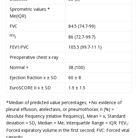
Spirometric values *
Me(IQR)
FVC
84.5 (74.7-99)
FEV
i
86 (72.7-99.7)
FEV1/FVC
105.5 (99.7-11 1)
Preoperative chest x-ray
Normal +
38 (100)
Ejection fraction x ± SD
60 ± 8
EuroSCORE II x ± SD
1.9 ± 1.5
*Median of predicted value percentages; +No evidence of
pleural effusion, atelectasis, or pneumothorax; n (%) =
Absolute frequency (relative frequency), Mean = x, Standard
deviation = SD, Median = Me, Interquartile Range = IQR; FEV
:
1
Forced expiratory volume in the first second; FVC: Forced vital
capacity.