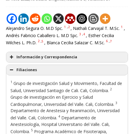
1
,
2
1
Alejandro Segura O. M.D Spc.
, Nathali Carvajal T. M.Sc.
,
3
,
4
Andrés Fabricio Caballero L. M.D Spc.
, Esther Cecilia
2
,
5
6
,
7
Wilches L. Ph.D.
, Blanca Cecilia Salazar C. M.Sc.
Información y Correspondencia
Filiaciones
1
Grupo de investigación Salud y Movimiento, Facultad de
2
Salud, Universidad Santiago de Cali. Cali, Colombia.
Grupo de investigación en Ejercicio y Salud
3
Cardiopulmonar, Universidad del Valle. Cali, Colombia.
Departamento de Anestesia y Reanimación, Universidad
4
del Valle. Cali, Colombia.
Departamento de
Anestesiología, Hospital Universitario del Valle. Cali,
5
Colombia.
Programa Académico de Fisioterapia,