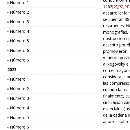
conocieron en
▪ Número 1
1962[
2
],[
3
],[
4
]
▪ Número 2
desarrollar la
se cuentan 38
▪ Número 3
resúmenes; Ne
▪ Número 4
monografías, e
obstrucción co
▪ Número 5
descrito por 
▪ Número 6
promovieron la
y fueron post
▪ Número 6
a Negovsky el
2023
con el mayor r
considera el a
▪ Número 1
las compresion
▪ Número 2
cuando la rea
finalmente, cu
▪ Número 3
circulación ca
▪ Número 4
especiales (la
de la cadena 
▪ Número 5
aportes sobre l
▪ Número 6