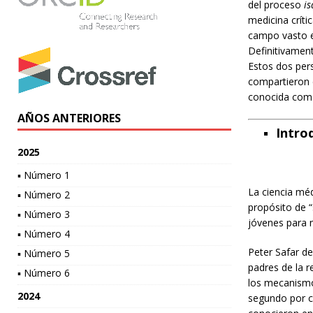
del proceso
i
medicina crític
campo vasto e
Definitivament
Estos dos pers
compartieron e
conocida co
AÑOS ANTERIORES
Intro
2025
▪ Número 1
La ciencia méd
▪ Número 2
propósito de 
▪ Número 3
jóvenes para m
▪ Número 4
Peter Safar de
▪ Número 5
padres de la 
▪ Número 6
los mecanismos
2024
segundo por c