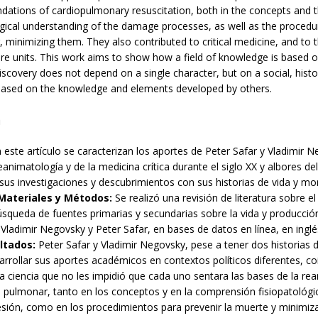
ndations of cardiopulmonary resuscitation, both in the concepts and 
ical understanding of the damage processes, as well as the procedur
 minimizing them. They also contributed to critical medicine, and to 
are units. This work aims to show how a field of knowledge is based o
iscovery does not depend on a single character, but on a social, histo
 based on the knowledge and elements developed by others.
n
este artículo se caracterizan los aportes de Peter Safar y Vladimir N
animatología y de la medicina crítica durante el siglo XX y albores del 
 sus investigaciones y descubrimientos con sus historias de vida y 
Materiales y Métodos:
Se realizó una revisión de literatura sobre e
squeda de fuentes primarias y secundarias sobre la vida y producción 
ladimir Negovsky y Peter Safar, en bases de datos en línea, en inglé
ltados:
Peter Safar y Vladimir Negovsky, pese a tener dos historias 
sarrollar sus aportes académicos en contextos políticos diferentes, co
 ciencia que no les impidió que cada uno sentara las bases de la re
 pulmonar, tanto en los conceptos y en la comprensión fisiopatológi
sión, como en los procedimientos para prevenir la muerte y minimiza