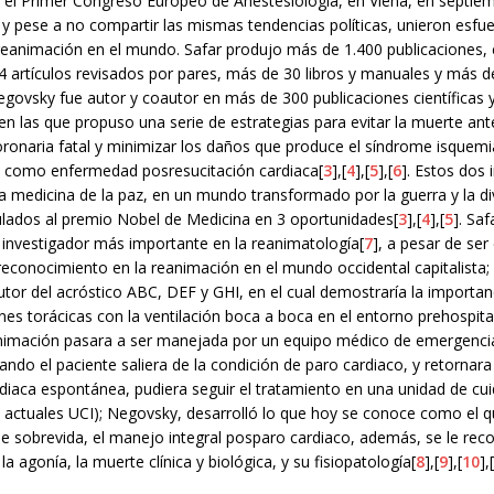
 el Primer Congreso Europeo de Anestesiología, en Viena, en septie
 y pese a no compartir las mismas tendencias políticas, unieron esfu
 reanimación en el mundo. Safar produjo más de 1.400 publicaciones, 
4 artículos revisados por pares, más de 30 libros y manuales y más d
govsky fue autor y coautor en más de 300 publicaciones científicas 
n las que propuso una serie de estrategias para evitar la muerte ant
ronaria fatal y minimizar los daños que produce el síndrome isquemi
él como enfermedad posresucitación cardiaca[
3
],[
4
],[
5
],[
6
]. Estos dos 
 medicina de la paz, en un mundo transformado por la guerra y la divi
ulados al premio Nobel de Medicina en 3 oportunidades[
3
],[
4
],[
5
]. Sa
 investigador más importante en la reanimatología[
7
], a pesar de ser
econocimiento en la reanimación en el mundo occidental capitalista; 
utor del acróstico ABC, DEF y GHI, en el cual demostraría la importan
es torácicas con la ventilación boca a boca en el entorno prehospita
nimación pasara a ser manejada por un equipo médico de emergencia
ando el paciente saliera de la condición de paro cardiaco, y retornara 
rdiaca espontánea, pudiera seguir el tratamiento en una unidad de cu
s actuales UCI); Negovsky, desarrolló lo que hoy se conoce como el q
de sobrevida, el manejo integral posparo cardiaco, además, se le rec
a agonía, la muerte clínica y biológica, y su fisiopatología[
8
],[
9
],[
10
],[