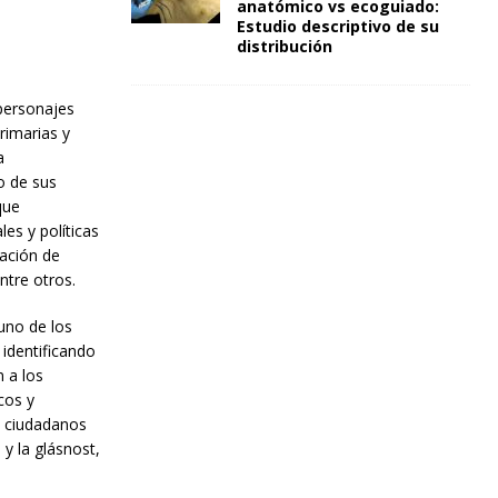
anatómico vs ecoguiado:
Estudio descriptivo de su
distribución
 personajes
rimarias y
a
o de sus
que
es y políticas
eación de
ntre otros.
uno de los
 identificando
n a los
cos y
y ciudadanos
 y la glásnost,