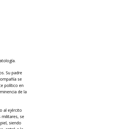
atología.
os. Su padre
 compañía se
e político en
nminencia de la
 al ejército
 militares, se
piel, siendo