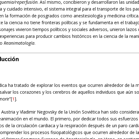
squemia/reperfusión
. Así mismo, concibieron y desarrollaron las unida
a y cuidado intensivo, el sistema integral para el transporte de los pac
n la formación de posgrados como anestesiología y medicina crítica
e la ciencia no tiene fronteras políticas y se fundamenta en el trabajo
onajes vivieron tiempos políticos y sociales adversos, unieron lazos
xperiencias para producir cambios históricos en la ciencia de la rea
mo
Reanimatología
.
ducción
ica ha tratado de explorar los eventos que ocurren alrededor de la m
“salvar los corazones y los cerebros de aquellos individuos que aún 
orir”[
1
].
 Austria y Vladimir Negovsky de la Unión Soviética han sido consider
reanimación en el mundo. El primero, por dedicar todos sus esfuerzo
 de la circulación cardiaca y la respiración después de un paro cardi
omprender los procesos fisiopatológicos que ocurren alrededor de l