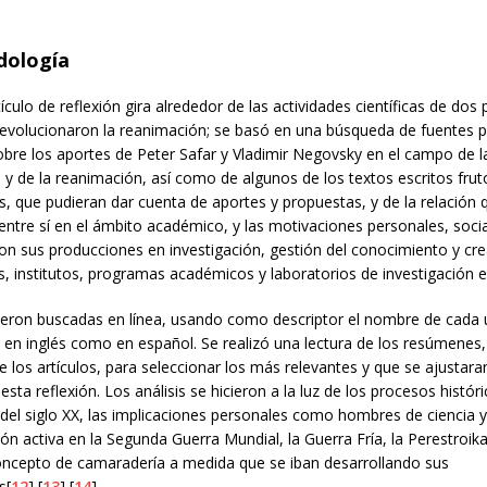
ología
tículo de reflexión gira alrededor de las actividades científicas de dos
revolucionaron la reanimación; se basó en una búsqueda de fuentes p
bre los aportes de Peter Safar y Vladimir Negovsky en el campo de l
 y de la reanimación, así como de algunos de los textos escritos frut
s, que pudieran dar cuenta de aportes y propuestas, y de la relación 
entre sí en el ámbito académico, y las motivaciones personales, social
on sus producciones en investigación, gestión del conocimiento y cr
, institutos, programas académicos y laboratorios de investigación e
ueron buscadas en línea, usando como descriptor el nombre de cada 
 en inglés como en español. Se realizó una lectura de los resúmenes,
e los artículos, para seleccionar los más relevantes y que se ajustara
esta reflexión. Los análisis se hicieron a la luz de los procesos históri
 del siglo XX, las implicaciones personales como hombres de ciencia 
ión activa en la Segunda Guerra Mundial, la Guerra Fría, la Perestroika
oncepto de camaradería a medida que se iban desarrollando sus
s[
12
],[
13
],[
14
].