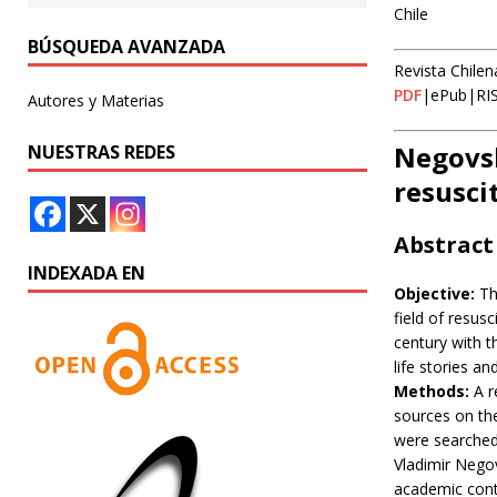
Chile
BÚSQUEDA AVANZADA
Revista Chilen
PDF
|ePub|RI
Autores y Materias
Negovsk
NUESTRAS REDES
resusci
Abstract
INDEXADA EN
Objective:
Thi
field of resus
century with t
life stories a
Methods:
A r
sources on the
were searched 
Vladimir Negov
academic contr