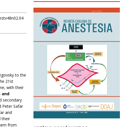
nestv48n02.04
Negovsky to the
the 21st
e, with their
s and
nd secondary
d Peter Safar
ar and
 their
 them from