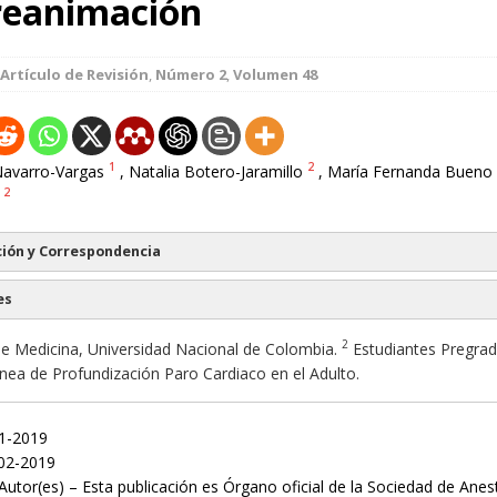
 reanimación
Artículo de Revisión
,
Número 2
,
Volumen 48
1
2
Navarro-Vargas
, Natalia Botero-Jaramillo
, María Fernanda Bueno
2
ión y Correspondencia
es
2
e Medicina, Universidad Nacional de Colombia.
Estudiantes Pregra
ínea de Profundización Paro Cardiaco en el Adulto.
01-2019
02-2019
Autor(es) – Esta publicación es Órgano oficial de la Sociedad de Anes