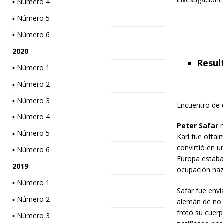
▪ Número 4
▪ Número 5
▪ Número 6
2020
Resul
▪ Número 1
▪ Número 2
▪ Número 3
Encuentro de d
▪ Número 4
Peter Safar
n
▪ Número 5
Karl fue ofta
convirtió en u
▪ Número 6
Europa estaba 
2019
ocupación naz
▪ Número 1
Safar fue envi
▪ Número 2
alemán de no h
frotó su cuerp
▪ Número 3