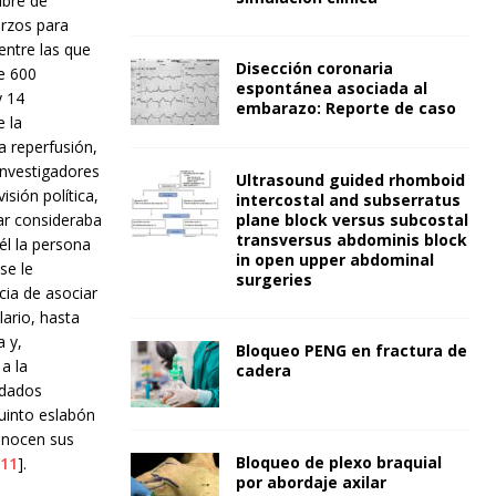
mbre de
erzos para
entre las que
Disección coronaria
e 600
espontánea asociada al
y 14
embarazo: Reporte de caso
e la
a reperfusión,
investigadores
Ultrasound guided rhomboid
sión política,
intercostal and subserratus
far consideraba
plane block versus subcostal
transversus abdominis block
 él la persona
in open upper abdominal
se le
surgeries
cia de asociar
lario, hasta
 y,
Bloqueo PENG en fractura de
a la
cadera
idados
uinto eslabón
onocen sus
Bloqueo de plexo braquial
11
].
por abordaje axilar