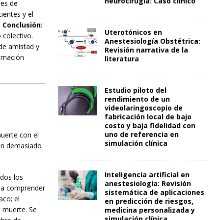
neurocirugía: Caso clínico
des de
ientes y el
.
Conclusión:
Uterotónicos en
 colectivo.
Anestesiología Obstétrica:
 de amistad y
Revisión narrativa de la
nimación
literatura
Estudio piloto del
rendimiento de un
videolaringoscopio de
fabricación local de bajo
costo y baja fidelidad con
uno de referencia en
uerte con el
simulación clínica
son demasiado
Inteligencia artificial en
ados los
anestesiología: Revisión
s a comprender
sistemática de aplicaciones
aco; el
en predicción de riesgos,
a muerte. Se
medicina personalizada y
simulación clínica