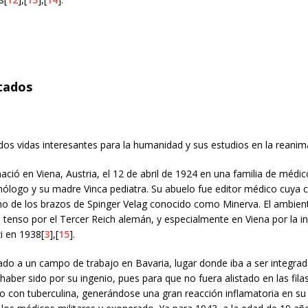
tados
os vidas interesantes para la humanidad y sus estudios en la reanim
ació en Viena, Austria, el 12 de abril de 1924 en una familia de médic
lmólogo y su madre Vinca pediatra. Su abuelo fue editor médico cuya
no de los brazos de Spinger Velag conocido como Minerva. El ambient
tenso por el Tercer Reich alemán, y especialmente en Viena por la i
i en 1938[
3
],[
15
].
ado a un campo de trabajo en Bavaria, lugar donde iba a ser integrado
aber sido por su ingenio, pues para que no fuera alistado en las filas
o con tuberculina, generándose una gran reacción inflamatoria en su 