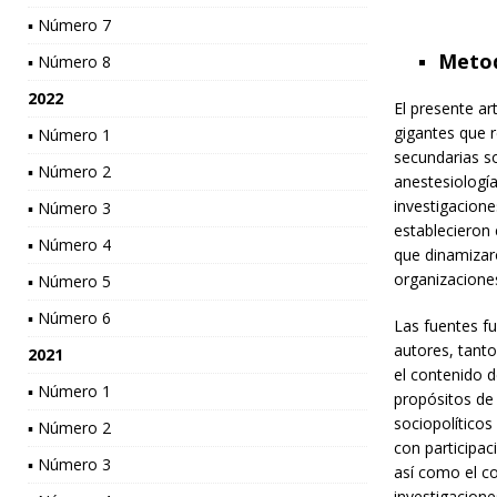
▪ Número 7
Metod
▪ Número 8
2022
El presente ar
gigantes que 
▪ Número 1
secundarias so
▪ Número 2
anestesiología
investigacione
▪ Número 3
establecieron 
▪ Número 4
que dinamizar
organizaciones
▪ Número 5
▪ Número 6
Las fuentes f
autores, tanto
2021
el contenido d
▪ Número 1
propósitos de 
sociopolíticos
▪ Número 2
con participac
▪ Número 3
así como el c
investigacione