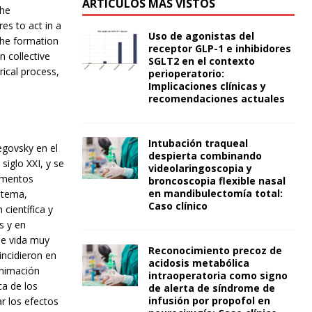
ARTÍCULOS MÁS VISTOS
the
es to act in a
Uso de agonistas del
the formation
receptor GLP-1 e inhibidores
n collective
SGLT2 en el contexto
rical process,
perioperatorio:
Implicaciones clínicas y
recomendaciones actuales
Intubación traqueal
egovsky en el
despierta combinando
siglo XXI, y se
videolaringoscopia y
momentos
broncoscopia flexible nasal
en mandibulectomía total:
l tema,
Caso clínico
científica y
s y en
de vida muy
Reconocimiento precoz de
incidieron en
acidosis metabólica
animación
intraoperatoria como signo
ca de los
de alerta de síndrome de
infusión por propofol en
r los efectos