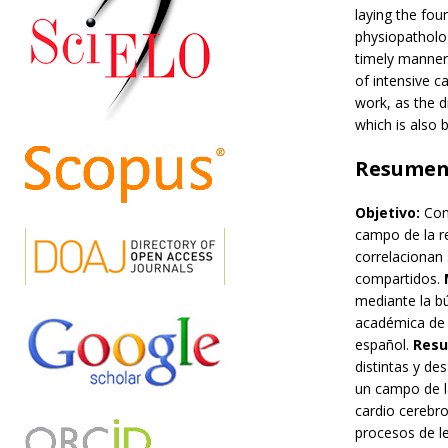
laying the fou
physiopatholog
timely manner,
of intensive c
work, as the d
which is also
Resume
Objetivo:
Con 
campo de la re
correlacionan
compartidos.
mediante la bú
académica de V
español.
Resu
distintas y de
un campo de la
cardio cerebro
procesos de le