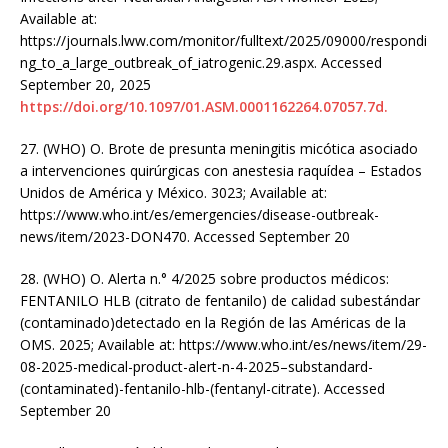
Available at:
https://journals.lww.com/monitor/fulltext/2025/09000/respondi
ng_to_a_large_outbreak_of_iatrogenic.29.aspx. Accessed
September 20, 2025
https://doi.org/10.1097/01.ASM.0001162264.07057.7d.
27. (WHO) O. Brote de presunta meningitis micótica asociado
a intervenciones quirúrgicas con anestesia raquídea – Estados
Unidos de América y México. 3023; Available at:
https://www.who.int/es/emergencies/disease-outbreak-
news/item/2023-DON470. Accessed September 20
28. (WHO) O. Alerta n.° 4/2025 sobre productos médicos:
FENTANILO HLB (citrato de fentanilo) de calidad subestándar
(contaminado)detectado en la Región de las Américas de la
OMS. 2025; Available at: https://www.who.int/es/news/item/29-
08-2025-medical-product-alert-n-4-2025–substandard-
(contaminated)-fentanilo-hlb-(fentanyl-citrate). Accessed
September 20