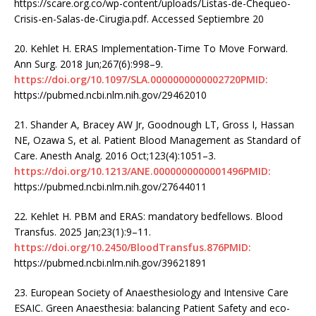
https://scare.org.co/wp-content/uploads/Listas-de-Chequeo-
Crisis-en-Salas-de-Cirugia.pdf. Accessed Septiembre 20
20. Kehlet H. ERAS Implementation-Time To Move Forward.
Ann Surg. 2018 Jun;267(6):998–9.
https://doi.org/10.1097/SLA.0000000000002720PMID:
https://pubmed.ncbi.nlm.nih.gov/29462010
21. Shander A, Bracey AW Jr, Goodnough LT, Gross I, Hassan
NE, Ozawa S, et al. Patient Blood Management as Standard of
Care. Anesth Analg. 2016 Oct;123(4):1051–3.
https://doi.org/10.1213/ANE.0000000000001496PMID:
https://pubmed.ncbi.nlm.nih.gov/27644011
22. Kehlet H. PBM and ERAS: mandatory bedfellows. Blood
Transfus. 2025 Jan;23(1):9–11.
https://doi.org/10.2450/BloodTransfus.876PMID:
https://pubmed.ncbi.nlm.nih.gov/39621891
23. European Society of Anaesthesiology and Intensive Care
ESAIC. Green Anaesthesia: balancing Patient Safety and eco-