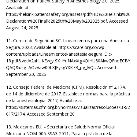
Declaration on Patient Safety in Anesthesiology 2.0. 2025;
Available at:
https://helsinkipatientsafety.org/assets/pdf/HD%20Helsinki%20
Declaration%20Final%2025th%20May%202025.pdf. Accessed
August 24, 2025
11. Comite de Seguridad SC. Lineamientos para una Anestesia
Segura. 2023; Available at: https://scare.org.co/wp-
content/uploads/Lineamientos-anestesia-segura_Dic-
18.pdf&ved=2ahUKEwjyt9X_iYuNAxXtg4QIHU50AkwQFnoECBY
QAQ&usg=AOvVaw00L8JFysgYXK7B_pg_lVQt. Accessed
September 20, 2025
12. Consejo Federal de Medicina (CFM). Resolución nº 2.174,
de 14 de diciembre de 2017. Establece normas para la práctica
de la anestesiología. 2017; Available at:
https://sistemas.cfm.org.br/normas/visualizar/resolucoes/BR/2
017/2174. Accessed September 20
13. Mexicanos EU. – Secretaría de Salud: Norma Oficial
Mexicana NOM-006-SSA3-2011, Para la práctica de la