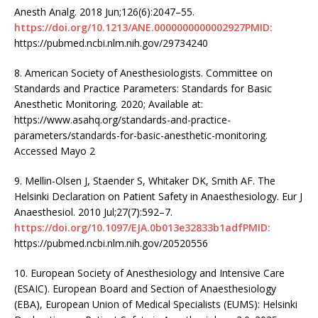
Anesth Analg. 2018 Jun;126(6):2047–55.
https://doi.org/10.1213/ANE.0000000000002927PMID:
https://pubmed.ncbi.nlm.nih.gov/29734240
8. American Society of Anesthesiologists. Committee on
Standards and Practice Parameters: Standards for Basic
Anesthetic Monitoring. 2020; Available at:
https://www.asahq.org/standards-and-practice-
parameters/standards-for-basic-anesthetic-monitoring.
Accessed Mayo 2
9. Mellin-Olsen J, Staender S, Whitaker DK, Smith AF. The
Helsinki Declaration on Patient Safety in Anaesthesiology. Eur J
Anaesthesiol. 2010 Jul;27(7):592–7.
https://doi.org/10.1097/EJA.0b013e32833b1adfPMID:
https://pubmed.ncbi.nlm.nih.gov/20520556
10. European Society of Anesthesiology and Intensive Care
(ESAIC). European Board and Section of Anaesthesiology
(EBA), European Union of Medical Specialists (EUMS): Helsinki