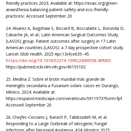
friendly practices 2023; Available at: https://esaic.org/green-
anaesthesia-balancing-patient-safety-and-eco-friendly-
practices/. Accessed September 20
24. Alvarez A, Bagshaw S, Biccard B, Boccalatte L, Borunda D,
Calvache JA, et al.; Latin American Surgical Outcomes Study
(LASOS) group. Patient outcomes after surgery in 17 Latin
American countries (LASOS): a 7 day prospective cohort study.
Lancet Glob Health. 2025 Apr;13(4):e635–45.
https://doi.org/10.1016/S2214-109X(24)00558-8PMID:
https://pubmed.ncbi.nlm.nih.gov/40155102
25. Medina Z. Sobre el brote mundial más grande de
meningitis secundaria a Fusarium solani: casos en Durango,
México. 2024; Available at:
https://espanol.medscape.com/verarticulo/5911973?form=fpf.
Accessed September 20
26. Chejfec-Ciociano J, Barach P, Tabibzadeh M, et al.
Responding to a Large Outbreak of Iatrogenic Fungal
Infections after Neuraxial Analgesia. ASA Monitor 2025;