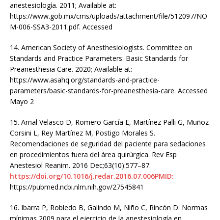
anestesiología. 2011; Available at:
https://www.gob.mx/cms/uploads/attachment/file/512097/NO
M-006-SSA3-2011.pdf. Accessed
14. American Society of Anesthesiologists. Committee on
Standards and Practice Parameters: Basic Standards for
Preanesthesia Care. 2020; Available at:
https://www.asahq.org/standards-and-practice-
parameters/basic-standards-for-preanesthesia-care. Accessed
Mayo 2
15. Arnal Velasco D, Romero García E, Martínez Palli G, Muñoz
Corsini L, Rey Martínez M, Postigo Morales S.
Recomendaciones de seguridad del paciente para sedaciones
en procedimientos fuera del área quirúrgica. Rev Esp
Anestesiol Reanim. 2016 Dec;63(10):577–87.
https://doi.org/10.1016/j.redar.2016.07.006PMID:
https://pubmed.ncbi.nlm.nih.gov/27545841
16. Ibarra P, Robledo B, Galindo M, Niño C, Rincón D. Normas
mínimas 2009 para el ejercicio de la anestesiología en