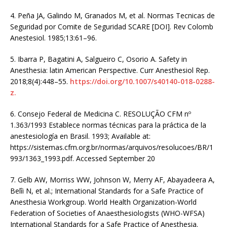
4. Peña JA, Galindo M, Granados M, et al. Normas Tecnicas de
Seguridad por Comite de Seguridad SCARE [DOI]. Rev Colomb
Anestesiol. 1985;13:61–96.
5. Ibarra P, Bagatini A, Salgueiro C, Osorio A. Safety in
Anesthesia: latin American Perspective. Curr Anesthesiol Rep.
2018;8(4):448–55.
https://doi.org/10.1007/s40140-018-0288-
z.
6. Consejo Federal de Medicina C. RESOLUÇÃO CFM nº
1.363/1993 Establece normas técnicas para la práctica de la
anestesiología en Brasil. 1993; Available at:
https://sistemas.cfm.org.br/normas/arquivos/resolucoes/BR/1
993/1363_1993.pdf. Accessed September 20
7. Gelb AW, Morriss WW, Johnson W, Merry AF, Abayadeera A,
Belîi N, et al.; International Standards for a Safe Practice of
Anesthesia Workgroup. World Health Organization-World
Federation of Societies of Anaesthesiologists (WHO-WFSA)
International Standards for a Safe Practice of Anesthesia.