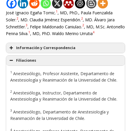
1
José Ignacio Egaña Tomic.
, MD, PhD., Paula Fuenzalida
2
2
Soler.
, MD. Claudia Jiménez Esperidión.
, MD. Álvaro Jara
3
2
Schnettler.
, Felipe Maldonado Caniulao.
, MD, M.Sc. Antonello
1
4
Penna Silva.
, MD, PhD. Waldo Merino Urrutia
Información y Correspondencia
Filiaciones
1
Anestesiólogo, Profesor Asistente, Departamento de
Anestesiología y Reanimación de la Universidad de Chile.
2
Anestesióloga, Instructor, Departamento de
Anestesiología y Reanimación de la Universidad de Chile.
3
Anestesiólogo, Departamento de Anestesiología y
Reanimación de la Universidad de Chile.
4