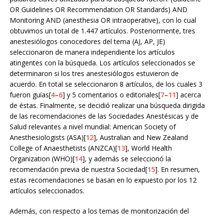
OR Guidelines OR Recommendation OR Standards) AND
Monitoring AND (anesthesia OR intraoperative), con lo cual
obtuvimos un total de 1.447 artículos. Posteriormente, tres
anestesiólogos conocedores del tema (AJ, AP, JE)
seleccionaron de manera independiente los artículos
atingentes con la búsqueda. Los artículos seleccionados se
determinaron si los tres anestesiólogos estuvieron de
acuerdo. En total se seleccionaron 8 artículos, de los cuales 3
fueron guías[
4
–
6
] y 5 comentarios o editoriales[
7
–
11
] acerca
de éstas. Finalmente, se decidió realizar una búsqueda dirigida
de las recomendaciones de las Sociedades Anestésicas y de
Salud relevantes a nivel mundial: American Society of
Anesthesiologists (ASA)[
12
], Australian and New Zealand
College of Anaesthetists (ANZCA)[
13
], World Health
Organization (WHO)[
14
], y además se seleccionó la
recomendación previa de nuestra Sociedad[
15
]. En resumen,
estas recomendaciones se basan en lo expuesto por los 12
artículos seleccionados.
Además, con respecto a los temas de monitorización del