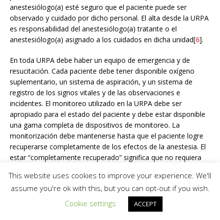
anestesiólogo(a) esté seguro que el paciente puede ser
observado y cuidado por dicho personal. El alta desde la URPA
es responsabilidad del anestesiólogo(a) tratante o el
anestesiólogo(a) asignado a los cuidados en dicha unidad[
6
].
En toda URPA debe haber un equipo de emergencia y de
resucitación. Cada paciente debe tener disponible oxígeno
suplementario, un sistema de aspiración, y un sistema de
registro de los signos vitales y de las observaciones e
incidentes. El monitoreo utilizado en la URPA debe ser
apropiado para el estado del paciente y debe estar disponible
una gama completa de dispositivos de monitoreo. La
monitorización debe mantenerse hasta que el paciente logre
recuperarse completamente de los efectos de la anestesia. El
estar “completamente recuperado” significa que no requiera
algún apoyo en la vía aérea, mantenga una ventilación
This website uses cookies to improve your experience. We'll
espontánea, esté alerta, responda a las órdenes y se
assume you're ok with this, but you can opt-out if you wish.
comunique, de acuerdo a los test de recuperación
postanestésica como, por ejemplo, Aldrete. Entonces, el
Cookie settings
ACCEPT
monitoreo debe mantenerse para detectar rápidamente