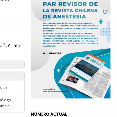
3
ía
, Camilo
ad de
iólogo.
ombia.
NÚMERO ACTUAL