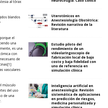
neurocirugía: Caso clínico
tesia al tórax
Uterotónicos en
jidos blandos
Anestesiología Obstétrica:
y
Revisión narrativa de la
literatura
 porque el
itiendo una
Estudio piloto del
almente, es una
rendimiento de un
videolaringoscopio de
atómica con
fabricación local de bajo
 necesario de
costo y baja fidelidad con
cinas[1]
uno de referencia en
ras vasculares
simulación clínica
el músculo
Inteligencia artificial en
anestesiología: Revisión
rtes del uso
sistemática de aplicaciones
aso de una
en predicción de riesgos,
.
medicina personalizada y
simulación clínica