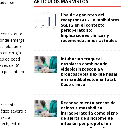
ARTÍCULOS MÁS VISTOS
 adverse
Uso de agonistas del
receptor GLP-1 e inhibidores
SGLT2 en el contexto
perioperatorio:
l consistente
Implicaciones clínicas y
o donde emerge
recomendaciones actuales
 del bloqueo
o en cirugía
Intubación traqueal
ses de edad
despierta combinando
avés del 6°
videolaringoscopia y
 La paciente no
broncoscopia flexible nasal
en mandibulectomía total:
Caso clínico
Reconocimiento precoz de
 reciente
acidosis metabólica
pático severo a
intraoperatoria como signo
nyecta
de alerta de síndrome de
infusión por propofol en
ecir, entre el