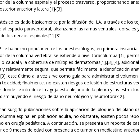
r de la columna espinal y el proceso trasverso, proporcionando anes
sterior anterior y lateral[1]-[3].
tésico es dado básicamente por la difusión del LA, a través de los te
o al espacio paravertebral, alcanzando las ramas ventrales, dorsales 
e los nervios espinales[1]-[3].
 se ha hecho popular entre los anestesiólogos, en primera instancia
r de la columna vertebral se extiende a nivel toracolumbar[1], perm
lo-caudal y la cobertura de múltiples dermatomas[1],[3],[4], adicion
la y relativamente segura, que permite fácilmente la identificación an
,[3], este último a la vez sirve como guía para administrar el volumen
a toxicidad; finalmente, no existen riesgos de lesión de estructuras ve
r donde se introduce la aguja está alejado de la pleura y las estructu
, disminuyendo el riesgo de daño neurológico y neumotórax[2].
an surgido publicaciones sobre la aplicación del bloqueo del plano d
columna espinal en población adulta, no obstante, existen pocos repo
o en cirugía pediátrica. A continuación, se presenta un reporte de c
r de 9 meses de edad con presencia de tumor en mediastino anterior