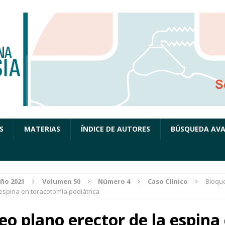
S
MATERIAS
ÍNDICE DE AUTORES
BÚSQUEDA AV
ño 2021
Volumen 50
Número 4
Caso Clínico
Bloqu
 espina en toracotomía pediátrica
eo plano erector de la espina