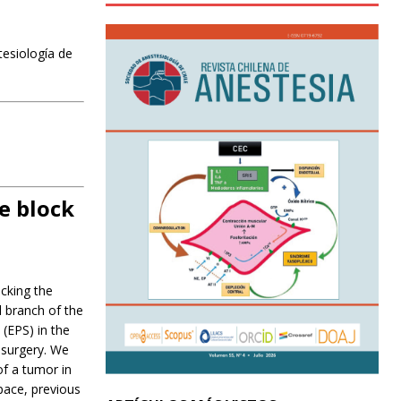
tesiología de
e block
ocking the
l branch of the
 (EPS) in the
c surgery. We
of a tumor in
pace, previous