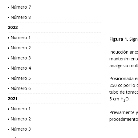
▪ Número 7
▪ Número 8
2022
▪ Número 1
Figura 1.
Signo
▪ Número 2
Inducción ane
▪ Número 3
mantenimiento
analgesia mul
▪ Número 4
▪ Número 5
Posicionada e
250 cc por lo 
▪ Número 6
tubo de toraco
2021
5 cm H
O.
2
▪ Número 1
Previamente y 
▪ Número 2
procedimiento 
▪ Número 3