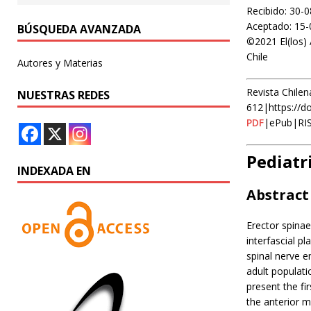
Recibido: 30-
Aceptado: 15-
BÚSQUEDA AVANZADA
©2021 El(los) 
Chile
Autores y Materias
Revista Chilen
NUESTRAS REDES
612|https://d
PDF
|ePub|RI
Pediatr
INDEXADA EN
Abstract
Erector spinae
interfascial p
spinal nerve e
adult populati
present the fi
the anterior m