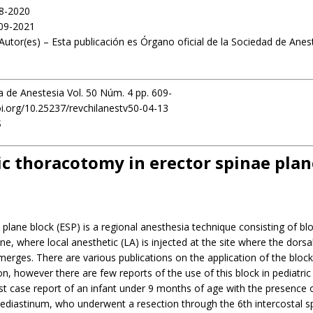
08-2020
09-2021
Autor(es) – Esta publicación es Órgano oficial de la Sociedad de Anes
a de Anestesia Vol. 50 Núm. 4 pp. 609-
oi.org/10.25237/revchilanestv50-04-13
S
ic thoracotomy in erector spinae plan
 plane block (ESP) is a regional anesthesia technique consisting of bl
lane, where local anesthetic (LA) is injected at the site where the dorsa
merges. There are various publications on the application of the block
on, however there are few reports of the use of this block in pediatri
rst case report of an infant under 9 months of age with the presence 
ediastinum, who underwent a resection through the 6th intercostal s