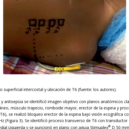
 superficial intercostal y ubicación de T6 (fuente: los autores).
 y antisepsia se identificó imagen objetivo con planos anatómicos cla
táneo, músculo trapecio, romboide mayor, erector de la espina y pro
T6), se realizó bloqueo erector de la espina bajo visión ecográfica c
Hz (Figura 3). Se identificó proceso transverso de T6 con transductor
®
dial izquierda y se puncionó en plano con aguja Stimuplex
D 50 mm 