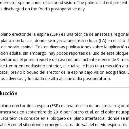
e erector spinae under ultrasound vision. The patient did not present
s discharged on the fourth postoperative day.
n
 plano erector de la espina (ESP) es una técnica de anestesia regiona
 plano interfascial, donde se inyecta anestésico local (LA) en el siti
 del nervio espinal. Existen diversas publicaciones sobre la aplicación
ción adulta, sin embargo, hay pocos reportes del uso de este bloque
resentamos el primer reporte de caso de una lactante menor de 9 me
de tumor en mediastino anterior, al cual se le hizo una resección a tr
ostal, previo bloqueo del erector de la espina bajo visión ecográfica.
os adversos y fue dada de alta al cuarto día posoperatorio.
ducción
 plano erector de la espina (ESP) es una técnica de anestesia regional
rimera vez en septiembre de 2016 por Forero et al. en el dolor neuro
. Esta técnica consiste en el bloqueo del plano interfascial, donde se i
al (LA) en el sitio donde emerge la rama dorsal del nervio espinal, es d