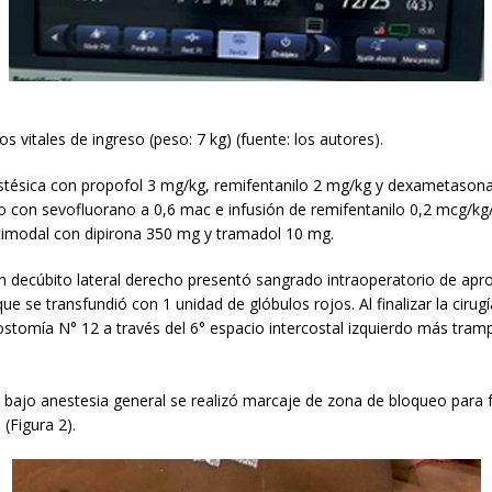
s vitales de ingreso (peso: 7 kg) (fuente: los autores).
stésica con propofol 3 mg/kg, remifentanilo 2 mg/kg y dexametason
 con sevofluorano a 0,6 mac e infusión de remifentanilo 0,2 mcg/kg
timodal con dipirona 350 mg y tramadol 10 mg.
n decúbito lateral derecho presentó sangrado intraoperatorio de a
que se transfundió con 1 unidad de glóbulos rojos. Al finalizar la cirug
stomía N° 12 a través del 6° espacio intercostal izquierdo más tram
bajo anestesia general se realizó marcaje de zona de bloqueo para fa
(Figura 2).