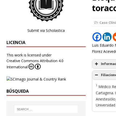
torac
Caso Clín
Submit via Scholastica
LICENCIA
Luis Eduardo M
Florez Aceved
This work is licensed under
Creative Commons Attribution 4.0
Informac
International
Filiacion
1
Médico Res
BÚSQUEDA
Cartagena. 
Anestesiólo
Universidad