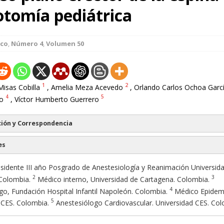
otomía pediátrica
ico
,
Número 4
,
Volumen 50
1
2
isas Cobilla
, Amelia Meza Acevedo
, Orlando Carlos Ochoa Garc
4
5
o
, Víctor Humberto Guerrero
ión y Correspondencia
es
idente III año Posgrado de Anestesiología y Reanimación Universid
2
3
Colombia.
Médico interno, Universidad de Cartagena. Colombia.
4
go, Fundación Hospital Infantil Napoleón. Colombia.
Médico Epidem
5
 CES. Colombia.
Anestesiólogo Cardiovascular. Universidad CES. Col