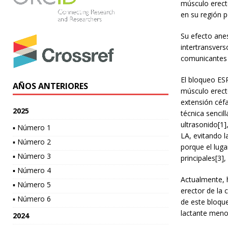
músculo erecto
en su región po
Su efecto anes
intertransvers
comunicantes d
El bloqueo ESP
AÑOS ANTERIORES
músculo erecto
extensión céfa
2025
técnica sencil
ultrasonido[1]
▪ Número 1
LA, evitando l
▪ Número 2
porque el luga
▪ Número 3
principales[3]
▪ Número 4
Actualmente, h
▪ Número 5
erector de la 
▪ Número 6
de este bloque
lactante meno
2024