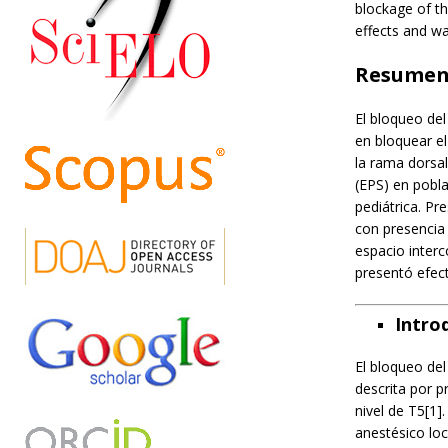
blockage of th
effects and wa
Resume
El bloqueo del
en bloquear el
la rama dorsal
(EPS) en pobla
pediátrica. P
con presencia 
espacio interc
presentó efect
Intro
El bloqueo del
descrita por p
nivel de T5[1]
anestésico loc