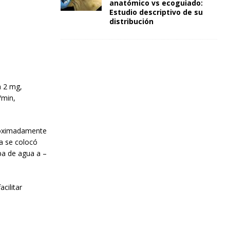
anatómico vs ecoguiado:
Estudio descriptivo de su
distribución
a 2 mg,
/min,
proximadamente
ía se colocó
pa de agua a –
cilitar