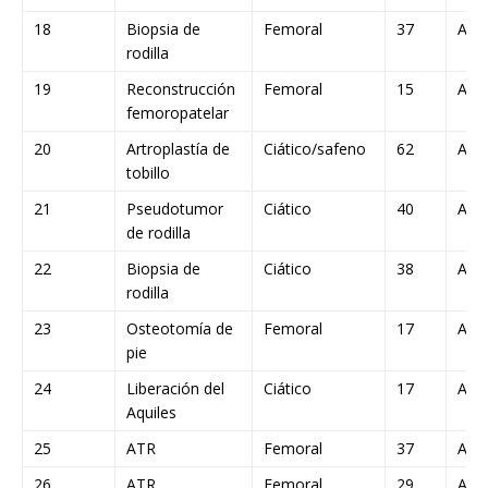
18
Biopsia de
Femoral
37
A
rodilla
19
Reconstrucción
Femoral
15
A
femoropatelar
20
Artroplastía de
Ciático/safeno
62
A
tobillo
21
Pseudotumor
Ciático
40
A
de rodilla
22
Biopsia de
Ciático
38
A
rodilla
23
Osteotomía de
Femoral
17
A
pie
24
Liberación del
Ciático
17
A
Aquiles
25
ATR
Femoral
37
A
26
ATR
Femoral
29
A