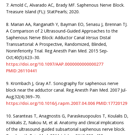
7.
Arnold C, Alvarado AC, Brady MF. Saphenous Nerve Block.
Treasure Island (FL): StatPearls; 2020.
8.
Marian AA, Ranganath Y, Bayman EO, Senasu J, Brennan TJ.
A Comparison of 2 Ultrasound-Guided Approaches to the
Saphenous Nerve Block: Adductor Canal
Versus
Distal
Transsartorial: A Prospective, Randomized, Blinded,
Noninferiority Trial. Reg Anesth Pain Med. 2015 Sep-
Oct;40(5):623–30.
https://doi.org/10.1097/AAP.0000000000000277
PMID:26110441
9.
Krombach J, Gray AT. Sonography for saphenous nerve
block near the adductor canal. Reg Anesth Pain Med. 2007 Jul-
Aug;32(4):369–70.
https://doi.org/10.1016/j.rapm.2007.04.006
PMID:17720129
10.
Saranteas T, Anagnostis G, Paraskeuopoulos T, Koulalis D,
Kokkalis Z, Nakou M, et al. Anatomy and clinical implications
of the ultrasound-guided subsartorial saphenous nerve block.