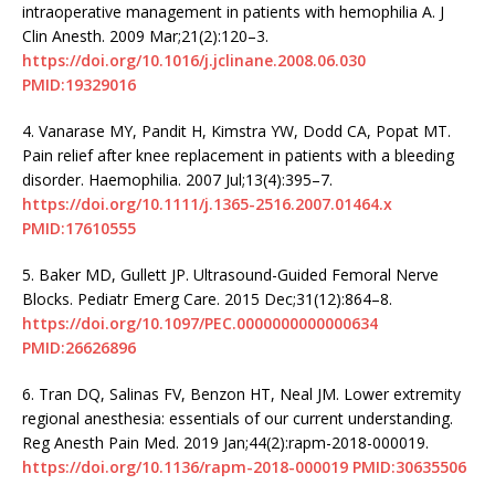
intraoperative management in patients with hemophilia A. J
Clin Anesth. 2009 Mar;21(2):120–3.
https://doi.org/10.1016/j.jclinane.2008.06.030
PMID:19329016
4.
Vanarase MY, Pandit H, Kimstra YW, Dodd CA, Popat MT.
Pain relief after knee replacement in patients with a bleeding
disorder. Haemophilia. 2007 Jul;13(4):395–7.
https://doi.org/10.1111/j.1365-2516.2007.01464.x
PMID:17610555
5.
Baker MD, Gullett JP. Ultrasound-Guided Femoral Nerve
Blocks. Pediatr Emerg Care. 2015 Dec;31(12):864–8.
https://doi.org/10.1097/PEC.0000000000000634
PMID:26626896
6.
Tran DQ, Salinas FV, Benzon HT, Neal JM. Lower extremity
regional anesthesia: essentials of our current understanding.
Reg Anesth Pain Med. 2019 Jan;44(2):rapm-2018-000019.
https://doi.org/10.1136/rapm-2018-000019
PMID:30635506