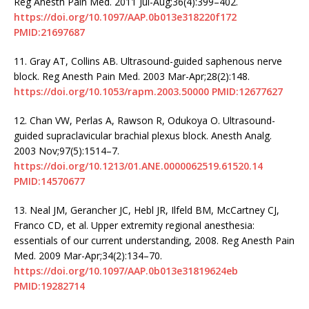
Reg Anesth Pain Med. 2011 Jul-Aug;36(4):399–402.
https://doi.org/10.1097/AAP.0b013e318220f172
PMID:21697687
11.
Gray AT, Collins AB. Ultrasound-guided saphenous nerve
block. Reg Anesth Pain Med. 2003 Mar-Apr;28(2):148.
https://doi.org/10.1053/rapm.2003.50000
PMID:12677627
12.
Chan VW, Perlas A, Rawson R, Odukoya O. Ultrasound-
guided supraclavicular brachial plexus block. Anesth Analg.
2003 Nov;97(5):1514–7.
https://doi.org/10.1213/01.ANE.0000062519.61520.14
PMID:14570677
13.
Neal JM, Gerancher JC, Hebl JR, Ilfeld BM, McCartney CJ,
Franco CD, et al. Upper extremity regional anesthesia:
essentials of our current understanding, 2008. Reg Anesth Pain
Med. 2009 Mar-Apr;34(2):134–70.
https://doi.org/10.1097/AAP.0b013e31819624eb
PMID:19282714