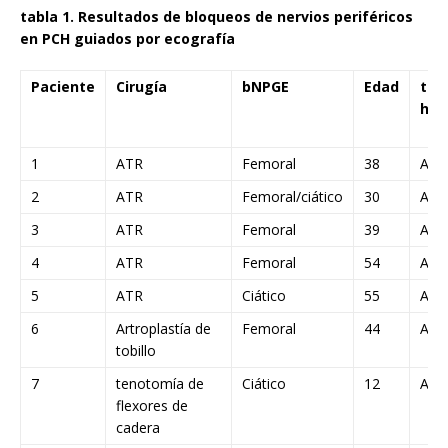
tabla 1. Resultados de bloqueos de nervios periféricos
en PCH guiados por ecografía
Paciente
Cirugía
bNPGE
Edad
tip
hem
1
ATR
Femoral
38
A
2
ATR
Femoral/ciático
30
A
3
ATR
Femoral
39
A
4
ATR
Femoral
54
A
5
ATR
Ciático
55
A
6
Artroplastía de
Femoral
44
A
tobillo
7
tenotomía de
Ciático
12
A
flexores de
cadera