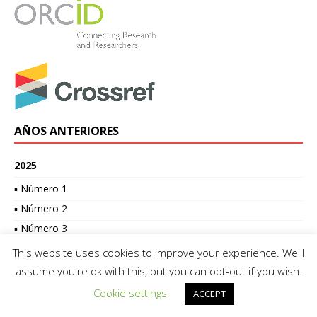
AÑOS ANTERIORES
2025
▪ Número 1
▪ Número 2
▪ Número 3
▪ Número 4
This website uses cookies to improve your experience. We'll
▪ Número 5
assume you're ok with this, but you can opt-out if you wish.
▪ Número 6
Cookie settings
ACCEPT
2024