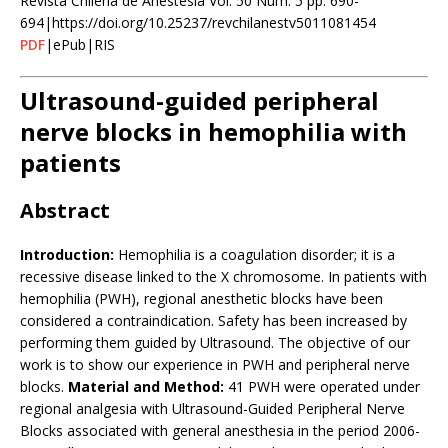
Revista Chilena de Anestesia Vol. 50 Núm. 5 pp. 690-
694|https://doi.org/10.25237/revchilanestv5011081454
PDF
|ePub|RIS
Ultrasound-guided peripheral
nerve blocks in hemophilia with
patients
Abstract
Introduction:
Hemophilia is a coagulation disorder; it is a
recessive disease linked to the X chromosome. In patients with
hemophilia (PWH), regional anesthetic blocks have been
considered a contraindication. Safety has been increased by
performing them guided by Ultrasound. The objective of our
work is to show our experience in PWH and peripheral nerve
blocks.
Material and Method:
41 PWH were operated under
regional analgesia with Ultrasound-Guided Peripheral Nerve
Blocks associated with general anesthesia in the period 2006-