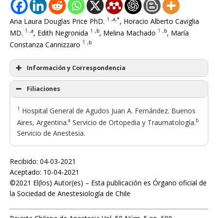
1
,a,*
Ana Laura Douglas Price PhD.
, Horacio Alberto Caviglia
1
,a
1
,b
1
,b
MD.
, Edith Negronida
, Melina Machado
, María
1
,b
Constanza Cannizzaro
Información y Correspondencia
Filiaciones
1
Hospital General de Agudos Juan A. Fernández. Buenos
a
b
Aires, Argentina.
Servicio de Ortopedia y Traumatología.
Servicio de Anestesia.
Recibido: 04-03-2021
Aceptado: 10-04-2021
©2021 El(los) Autor(es) – Esta publicación es Órgano oficial de
la Sociedad de Anestesiología de Chile