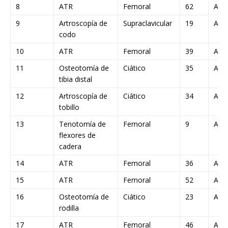
8
ATR
Femoral
62
A
9
Artroscopía de
Supraclavicular
19
A
codo
10
ATR
Femoral
39
A
11
Osteotomía de
Ciático
35
A
tibia distal
12
Artroscopía de
Ciático
34
A
tobillo
13
Tenotomía de
Femoral
9
A
flexores de
cadera
14
ATR
Femoral
36
A
15
ATR
Femoral
52
A
16
Osteotomía de
Ciático
23
A
rodilla
17
ATR
Femoral
46
A