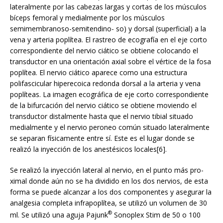
lateralmente por las cabezas largas y cortas de los músculos
bíceps femoral y medialmente por los músculos
semimembranoso-semitendino- so) y dorsal (superficial) a la
vena y arteria poplítea. El rastreo de ecografía en el eje corto
correspondiente del nervio ciático se obtiene colocando el
transductor en una orientación axial sobre el vértice de la fosa
poplítea. El nervio ciático aparece como una estructura
polifascicular hiperecoica redonda dorsal a la arteria y vena
poplíteas. La imagen ecográfica de eje corto correspondiente
de la bifurcación del nervio ciático se obtiene moviendo el
transductor distalmente hasta que el nervio tibial situado
medialmente y el nervio peroneo común situado lateralmente
se separan físicamente entre sí. Este es el lugar donde se
realizó la inyección de los anestésicos locales[6].
Se realizó la inyección lateral al nervio, en el punto más pro-
ximal donde aún no se ha dividido en los dos nervios, de esta
forma se puede alcanzar a los dos componentes y asegurar la
analgesia completa infrapoplítea, se utilizó un volumen de 30
®
ml. Se utilizó una aguja Pajunk
Sonoplex Stim de 50 o 100