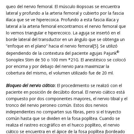
queo del nervio femoral. El músculo iliopsoas se encuentra
lateral y profundo a la arteria femoral y cubierto por la fascia
ilíaca que se ve hiperecoica. Profundo a esta fascia ilíaca y
lateral a la arteria femoral encontramos el nervio femoral que
lo vemos triangular e hiperecoico. La aguja se insertó en el
borde lateral del transductor en un ángulo que se obtenga un
“enfoque en el plano” hacia el nervio femoral[5]. Se utilizó
®
dependiendo de la contextura del paciente agujas Pajunk
Sonoplex Stim de 50 o 100 mm *21G. El anestésico se colocó
por encima y por debajo del nervio para maximizar la
cobertura del mismo, el volumen utilizado fue de 20 ml.
Bloqueo del nervio ciático
:
El procedimiento se realizó con el
paciente en posición de decúbito dorsal. El nervio ciático está
compuesto por dos componentes mayores, el nervio tibial y el
tronco del nervio peroneo común. Estos dos nervios
independientes no comparten sus fibras, pero si el trayecto
común hasta que se dividen en la fosa poplítea. Cuando se
realiza el rastreo ecográfico en el hueco poplíteo, el nervio
ciático se encuentra en el ápice de la fosa poplítea (bordeado