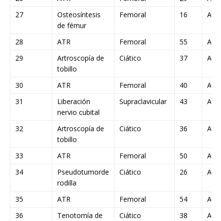
27
Osteosíntesis
Femoral
16
A
de fémur
28
ATR
Femoral
55
A
29
Artroscopía de
Ciático
37
A
tobillo
30
ATR
Femoral
40
A
31
Liberación
Supraclavicular
43
A
nervio cubital
32
Artroscopía de
Ciático
36
A
tobillo
33
ATR
Femoral
50
A
34
Pseudotumorde
Ciático
26
A
rodilla
35
ATR
Femoral
54
A
36
Tenotomía de
Ciático
38
A