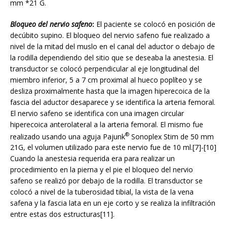
mm *21 G.
Bloqueo del nervio safeno
:
El paciente se colocó en posición de
decúbito supino. El bloqueo del nervio safeno fue realizado a
nivel de la mitad del muslo en el canal del aductor o debajo de
la rodilla dependiendo del sitio que se deseaba la anestesia. El
transductor se colocó perpendicular al eje longitudinal del
miembro inferior, 5 a 7 cm proximal al hueco poplíteo y se
desliza proximalmente hasta que la imagen hiperecoica de la
fascia del aductor desaparece y se identifica la arteria femoral.
El nervio safeno se identifica con una imagen circular
hiperecoica anterolateral a la arteria femoral. El mismo fue
®
realizado usando una aguja Pajunk
Sonoplex Stim de 50 mm
21G, el volumen utilizado para este nervio fue de 10 ml.[7]-[10]
Cuando la anestesia requerida era para realizar un
procedimiento en la pierna y el pie el bloqueo del nervio
safeno se realizó por debajo de la rodilla. El transductor se
colocó a nivel de la tuberosidad tibial, la vista de la vena
safena y la fascia lata en un eje corto y se realiza la infiltración
entre estas dos estructuras[11].