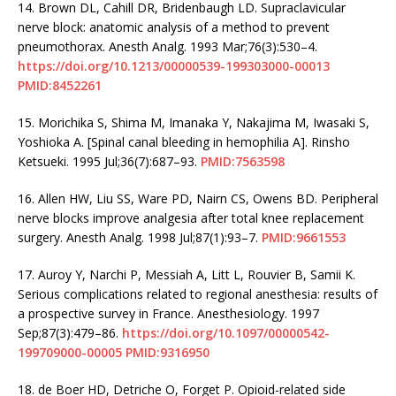
14.
Brown DL, Cahill DR, Bridenbaugh LD. Supraclavicular
nerve block: anatomic analysis of a method to prevent
pneumothorax. Anesth Analg. 1993 Mar;76(3):530–4.
https://doi.org/10.1213/00000539-199303000-00013
PMID:8452261
15.
Morichika S, Shima M, Imanaka Y, Nakajima M, Iwasaki S,
Yoshioka A. [Spinal canal bleeding in hemophilia A]. Rinsho
Ketsueki. 1995 Jul;36(7):687–93.
PMID:7563598
16.
Allen HW, Liu SS, Ware PD, Nairn CS, Owens BD. Peripheral
nerve blocks improve analgesia after total knee replacement
surgery. Anesth Analg. 1998 Jul;87(1):93–7.
PMID:9661553
17.
Auroy Y, Narchi P, Messiah A, Litt L, Rouvier B, Samii K.
Serious complications related to regional anesthesia: results of
a prospective survey in France. Anesthesiology. 1997
Sep;87(3):479–86.
https://doi.org/10.1097/00000542-
199709000-00005
PMID:9316950
18.
de Boer HD, Detriche O, Forget P. Opioid-related side