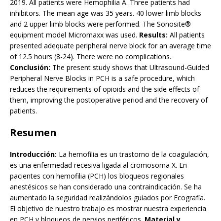
2019. All patients were Hemophilia A. Three patients had
inhibitors. The mean age was 35 years. 40 lower limb blocks
and 2 upper limb blocks were performed. The Sonosite®
equipment model Micromaxx was used.
Results:
All patients
presented adequate peripheral nerve block for an average time
of 12.5 hours (8-24). There were no complications.
Conclusión:
The present study shows that Ultrasound-Guided
Peripheral Nerve Blocks in PCH is a safe procedure, which
reduces the requirements of opioids and the side effects of
them, improving the postoperative period and the recovery of
patients.
Resumen
Introducción:
La hemofilia es un trastorno de la coagulación,
es una enfermedad recesiva ligada al cromosoma X. En
pacientes con hemofilia (PCH) los bloqueos regionales
anestésicos se han considerado una contraindicación. Se ha
aumentado la seguridad realizándolos guiados por Ecografía.
El objetivo de nuestro trabajo es mostrar nuestra experiencia
en PCH y bloqueos de nervios periféricos.
Material y