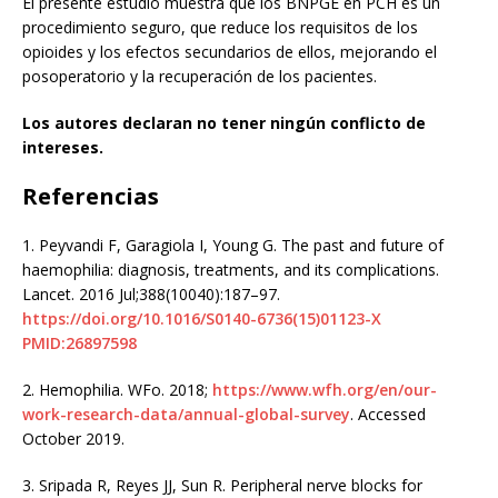
El presente estudio muestra que los BNPGE en PCH es un
procedimiento seguro, que reduce los requisitos de los
opioides y los efectos secundarios de ellos, mejorando el
posoperatorio y la recuperación de los pacientes.
Los autores declaran no tener ningún conflicto de
intereses.
Referencias
1.
Peyvandi F, Garagiola I, Young G. The past and future of
haemophilia: diagnosis, treatments, and its complications.
Lancet. 2016 Jul;388(10040):187–97.
https://doi.org/10.1016/S0140-6736(15)01123-X
PMID:26897598
2.
Hemophilia. WFo. 2018;
https://www.wfh.org/en/our-
work-research-data/annual-global-survey
. Accessed
October 2019.
3.
Sripada R, Reyes JJ, Sun R. Peripheral nerve blocks for