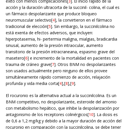
éxito con menos complicaciones[
3
]. El inicio rápido de la
acción y la duración ultracorta de la succinil- colina, el cual es
un fármaco despolarizante que produce bloqueo
neuromuscular selectivo[
4
], la convirtieron en el fármaco
tradicional de elección[
5
]. Sin embargo, la succinilcolina no
está exenta de efectos adversos, que incluyen:
hiperpotasemia, hi- pertermia maligna, mialgias, bradicardia
sinusal, aumento de la presión intraocular, aumento
transitorio de la presión intracraneana, espasmo grave del
masetero[
6
] e incremento de la mortalidad en pacientes con
trauma de cráneo grave[
7
]. Otros BNM no despolarizantes
son usados actualmente pero ninguno de ellos provee
simultáneamente rápido comienzo de acción, relajación
profunda y vida media corta[
4
],[
8
],[
9
].
El rocuronio es la alternativa actual a la succinilcolina. Es un
BNM competitivo, no despolarizante, esteroide del amonio
con metabolismo hepático, que inhibe la despolarización por
antagonismo de los receptores colinérgicos[
10
]. La dosis es
de 0,6 a 1,2 mg/kg y debido a la mayor duración de acción del
rocuronio en comparación con la succinilcolina, se debe tener