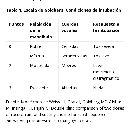
Tabla 1. Escala de Goldberg. Condiciones de intubación
Puntos
Relajación
Cuerdas
Respuesta a
de la
vocales
la intubación
mandíbula
0
Pobre
Cerradas
Tos severa
1
Mínima
Semicerradas
Tos leve
2
Moderada
Móviles
Leve
movimiento
diafragmático
3
Excelente
Abiertas
Nada
Fuente: Modificado de Weiss JH, Gratz I, Goldberg ME, Afshar
M, Insinga F, Larijani G. Double-blind comparison of two doses
of rocuronium and succinylcholine for rapid-sequence
intubation. J Clin Anesth. 1997 Aug;9(5):379-82.