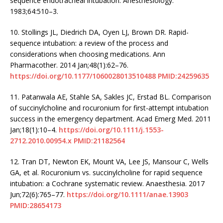
sequence endotracheal intubation. Anesthesiology.
1983;64:510–3.
10.
Stollings JL, Diedrich DA, Oyen LJ, Brown DR. Rapid-
sequence intubation: a review of the process and
considerations when choosing medications. Ann
Pharmacother. 2014 Jan;48(1):62–76.
https://doi.org/10.1177/1060028013510488
PMID:24259635
11.
Patanwala AE, Stahle SA, Sakles JC, Erstad BL. Comparison
of succinylcholine and rocuronium for first-attempt intubation
success in the emergency department. Acad Emerg Med. 2011
Jan;18(1):10–4.
https://doi.org/10.1111/j.1553-
2712.2010.00954.x
PMID:21182564
12.
Tran DT, Newton EK, Mount VA, Lee JS, Mansour C, Wells
GA, et al. Rocuronium vs. succinylcholine for rapid sequence
intubation: a Cochrane systematic review. Anaesthesia. 2017
Jun;72(6):765–77.
https://doi.org/10.1111/anae.13903
PMID:28654173