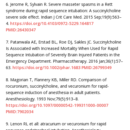
6.
Jerome R, Sylvain R. Severe masseter spasms in a Rett
syndrome during rapid sequence intubation: A succinylcholine
severe side effect. Indian J Crit Care Med. 2015 Sep;19(9):563–
4.
https://doi.org/10.4103/0972-5229.164817
PMID:26430347
7.
Patanwala AE, Erstad BL, Roe DJ, Sakles JC. Succinylcholine
Is Associated with Increased Mortality When Used for Rapid
Sequence Intubation of Severely Brain Injured Patients in the
Emergency Department. Pharmacotherapy. 2016 Jan;36(1):57–
63.
https://doi.org/10.1002/phar.1683
PMID:26799349
8.
Magorian T, Flannery KB, Miller RD. Comparison of
rocuronium, succinylcholine, and vecuronium for rapid-
sequence induction of anesthesia in adult patients.
Anesthesiology. 1993 Nov;79(5):913–8.
https://doi.org/10.1097/00000542-199311000-00007
PMID:7902034
9.
Lenon RL et all: atracurium or vecuronium for rapid