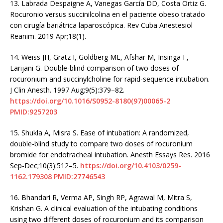
13.
Labrada Despaigne A, Vanegas García DD, Costa Ortiz G.
Rocuronio versus succinilcolina en el paciente obeso tratado
con cirugía bariátrica laparoscópica. Rev Cuba Anestesiol
Reanim. 2019 Apr;18(1).
14.
Weiss JH, Gratz I, Goldberg ME, Afshar M, Insinga F,
Larijani G. Double-blind comparison of two doses of
rocuronium and succinylcholine for rapid-sequence intubation.
J Clin Anesth. 1997 Aug;9(5):379–82.
https://doi.org/10.1016/S0952-8180(97)00065-2
PMID:9257203
15.
Shukla A, Misra S. Ease of intubation: A randomized,
double-blind study to compare two doses of rocuronium
bromide for endotracheal intubation. Anesth Essays Res. 2016
Sep-Dec;10(3):512–5.
https://doi.org/10.4103/0259-
1162.179308
PMID:27746543
16.
Bhandari R, Verma AP, Singh RP, Agrawal M, Mitra S,
Krishan G. A clinical evaluation of the intubating conditions
using two different doses of rocuronium and its comparison