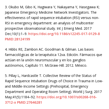
3.
Okubo M, Gibo K, Hagiwara Y, Nakayama Y, Hasegawa K;
Japanese Emergency Medicine Network Investigators. The
effectiveness of rapid sequence intubation (RSI) versus non-
RSI in emergency department: an analysis of multicenter
prospective observational study. Int J Emerg Med. 2017
Dec;10(1):1–9.
https://doi.org/10.1186/s12245-017-0129-8
PMID:28124199
4.
Hibbs RE, Zambon AC. Goodman & Gilman. Las bases
farmacológicas de la terapéutica 12va. Edición. Fármacos que
actúan en la unión neuromuscular y en los ganglios
autónomos, Capítulo 11. McGraw-Hill. 2012. México.
5.
Pillay L, Hardcastle T. Collective Review of the Status of
Rapid Sequence Intubation Drugs of Choice in Trauma in Low-
and Middle-Income Settings (Prehospital, Emergency
Department and Operating Room Setting). World J Surg. 2017
May;41(5):1184–92.
https://doi.org/10.1007/s00268-016-
3712-x
PMID:27646281