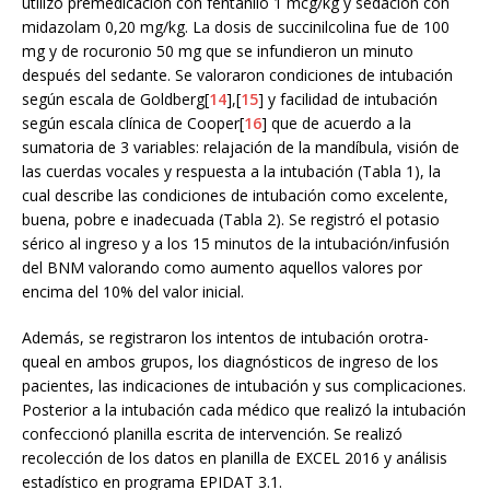
utilizó premedicación con fentanilo 1 mcg/kg y sedación con
midazolam 0,20 mg/kg. La dosis de succinilcolina fue de 100
mg y de rocuronio 50 mg que se infundieron un minuto
después del sedante. Se valoraron condiciones de intubación
según escala de Goldberg[
14
],[
15
] y facilidad de intubación
según escala clínica de Cooper[
16
] que de acuerdo a la
sumatoria de 3 variables: relajación de la mandíbula, visión de
las cuerdas vocales y respuesta a la intubación (Tabla 1), la
cual describe las condiciones de intubación como excelente,
buena, pobre e inadecuada (Tabla 2). Se registró el potasio
sérico al ingreso y a los 15 minutos de la intubación/infusión
del BNM valorando como aumento aquellos valores por
encima del 10% del valor inicial.
Además, se registraron los intentos de intubación orotra-
queal en ambos grupos, los diagnósticos de ingreso de los
pacientes, las indicaciones de intubación y sus complicaciones.
Posterior a la intubación cada médico que realizó la intubación
confeccionó planilla escrita de intervención. Se realizó
recolección de los datos en planilla de EXCEL 2016 y análisis
estadístico en programa EPIDAT 3.1.