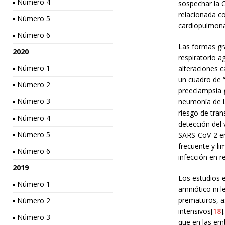
▪ Número 4
sospechar la 
relacionada c
▪ Número 5
cardiopulmonar
▪ Número 6
Las formas gr
2020
respiratorio 
▪ Número 1
alteraciones c
un cuadro de “
▪ Número 2
preeclampsia 
▪ Número 3
neumonía de l
riesgo de tra
▪ Número 4
detección del 
▪ Número 5
SARS-CoV-2 en 
frecuente y li
▪ Número 6
infección en r
2019
Los estudios e
▪ Número 1
amniótico ni l
prematuros, a
▪ Número 2
intensivos[
18
]
▪ Número 3
que en las em