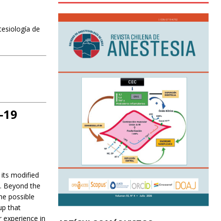
tesiología de
-19
 its modified
y. Beyond the
he possible
up that
r experience in