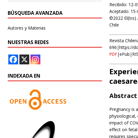
Recibido: 12-
Aceptado: 15-
BÚSQUEDA AVANZADA
©2022 El(los) 
Chile
Autores y Materias
Revista Chilen
NUESTRAS REDES
696|https://d
PDF
|ePub|RI
Experie
INDEXADA EN
caesare
Abstract
Pregnancy is a
physiological,
impact of COVI
effect on fet
requires speci