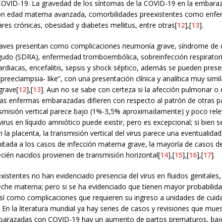
COVID-19. La gravedad de los síntomas de la COVID-19 en la embara
on edad materna avanzada, comorbilidades preexistentes como enf
es crónicas, obesidad y diabetes mellitus, entre otras[
12
],[
13
].
aves presentan como complicaciones neumonía grave, síndrome de d
agudo (SDRA), enfermedad tromboembólica, sobreinfección respiratori
ardiacas, encefalitis, sepsis y shock séptico, además se pueden pre
preeclampsia- like”, con una presentación clínica y analítica muy simil
grave[
12
],[
13
]. Aun no se sabe con certeza si la afección pulmonar o 
as enfermas embarazadas difieren con respecto al patrón de otras pa
nsmisión vertical parece bajo (1%-3,5% aproximadamente) y poco rele
virus en líquido amniótico puede existir, pero es excepcional; si bien s
la placenta, la transmisión vertical del virus parece una eventualida
mitada a los casos de infección materna grave, la mayoría de casos d
ecién nacidos provienen de transmisión horizontal[
14
],[
15
],[
16
],[
17
].
xistentes no han evidenciado presencia del virus en fluidos genitales, 
eche materna; pero si se ha evidenciado que tienen mayor probabilida
sí como complicaciones que requieren su ingreso a unidades de cuid
. En la literatura mundial ya hay series de casos y revisiones que mue
barazadas con COVID-19 hay un aumento de partos prematuros, baj