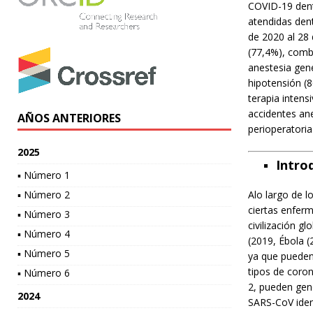
COVID-19 dent
atendidas den
de 2020 al 28 
(77,4%), combi
anestesia gen
hipotensión (8
terapia intens
accidentes ane
AÑOS ANTERIORES
perioperatoria
2025
Intro
▪ Número 1
▪ Número 2
Alo largo de l
ciertas enferm
▪ Número 3
civilización g
▪ Número 4
(2019, Ébola (
▪ Número 5
ya que pueden
tipos de coro
▪ Número 6
2, pueden gene
2024
SARS-CoV iden