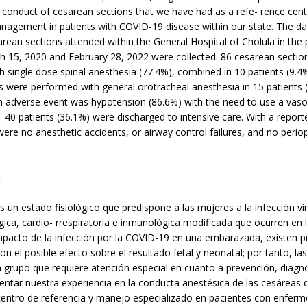
 conduct of cesarean sections that we have had as a refe- rence cen
nagement in patients with COVID-19 disease within our state. The dat
rean sections attended within the General Hospital of Cholula in the 
 15, 2020 and February 28, 2022 were collected. 86 cesarean sectio
 single dose spinal anesthesia (77.4%), combined in 10 patients (9.4%
 were performed with general orotracheal anesthesia in 15 patients 
dverse event was hypotension (86.6%) with the need to use a vaso
 40 patients (36.1%) were discharged to intensive care. With a report
ere no anesthetic accidents, or airway control failures, and no perio
n
 un estado fisiológico que predispone a las mujeres a la infección vir
ógica, cardio- rrespiratoria e inmunológica modificada que ocurren en 
impacto de la infección por la COVID-19 en una embarazada, existen 
on el posible efecto sobre el resultado fetal y neonatal; por tanto, la
 grupo que requiere atención especial en cuanto a prevención, diagn
sentar nuestra experiencia en la conducta anestésica de las cesárea
entro de referencia y manejo especializado en pacientes con enfer