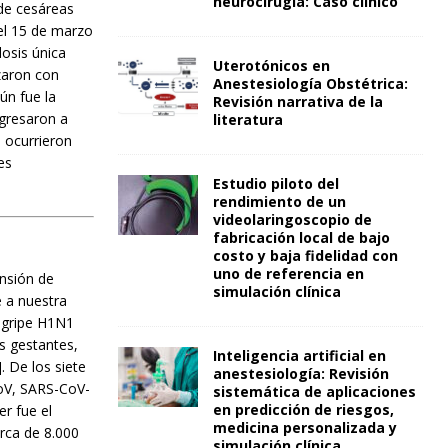
neurocirugía: Caso clínico
de cesáreas
el 15 de marzo
dosis única
Uterotónicos en
zaron con
Anestesiología Obstétrica:
ún fue la
Revisión narrativa de la
egresaron a
literatura
 ocurrieron
es
Estudio piloto del
rendimiento de un
videolaringoscopio de
fabricación local de bajo
costo y baja fidelidad con
uno de referencia en
ansión de
simulación clínica
e a nuestra
a gripe H1N1
s gestantes,
Inteligencia artificial en
]. De los siete
anestesiología: Revisión
CoV, SARS-CoV-
sistemática de aplicaciones
en predicción de riesgos,
r fue el
medicina personalizada y
rca de 8.000
simulación clínica