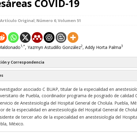
esáreas COVID-19
Artículo Original
,
Número 6
,
Volumen 51
1,*
2
3
 Maldonado
, Yazmyn Astudillo González
, Addy Horta Palma
ión y Correspondencia
es
vestigador asociado C BUAP, titular de la especialidad en anestesiol
iversitario de Puebla, coordinador programa de posgrado de calida
servicio de Anestesiología del Hospital General de Cholula. Puebla, Mé
or de la especialidad en anestesiología del Hospital General de Cholul
idente de tercer año de la especialidad en anestesiología del Hospit
ebla, México.