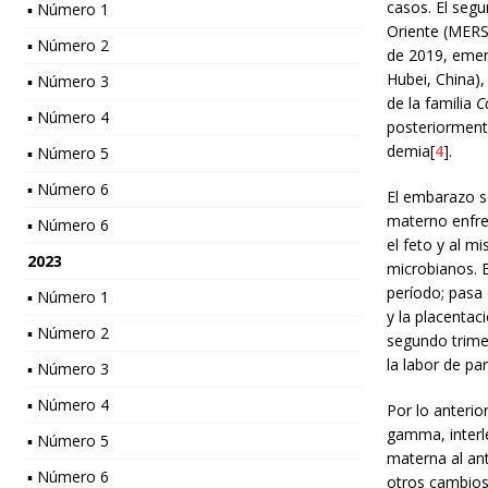
casos. El seg
▪ Número 1
Oriente (MERS)
▪ Número 2
de 2019, emer
Hubei, China)
▪ Número 3
de la familia
C
▪ Número 4
posteriormente
demia[
4
].
▪ Número 5
▪ Número 6
El embarazo s
materno enfren
▪ Número 6
el feto y al m
2023
microbianos. 
período; pasa 
▪ Número 1
y la placentac
▪ Número 2
segundo trime
la labor de par
▪ Número 3
▪ Número 4
Por lo anterio
gamma, interl
▪ Número 5
materna al an
▪ Número 6
otros cambios 