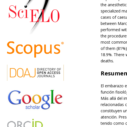
the anesthetic
specialized ma
cases of caesa
between March
performed with
the procedures
most common a
of them (81%).
18.9%. There w
deaths.
Resume
El embarazo es
función fisiol
Más allá del 
relacionadas c
constituyen un
atención. Pre
tenido como c