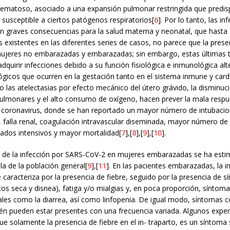
ematoso, asociado a una expansión pulmonar restringida que predis
 susceptible a ciertos patógenos respiratorios[
6
]. Por lo tanto, las in
ean graves consecuencias para la salud materna y neonatal, que hast
s existentes en las diferentes series de casos, no parece que la presen
 mujeres no embarazadas y embarazadas; sin embargo, estas últimas t
dquirir infecciones debido a su función fisiológica e inmunológica alt
ógicos que ocurren en la gestación tanto en el sistema inmune y card
o las atelectasias por efecto mecánico del útero grávido, la disminuci
ulmonares y el alto consumo de oxígeno, hacen prever la mala respu
coronavirus, donde se han reportado un mayor número de intubaci
 falla renal, coagulación intravascular diseminada, mayor número de
dados intensivos y mayor mortalidad[
7
],[
8
],[
9
],[
10
].
a de la infección por SARS-CoV-2 en mujeres embarazadas se ha esti
 la de la población general[
9
],[
11
]. En las pacientes embarazadas, la i
caracteriza por la presencia de fiebre, seguido por la presencia de 
(tos seca y disnea), fatiga y/o mialgias y, en poca proporción, síntom
nales como la diarrea, así como linfopenia. De igual modo, síntomas
én pueden estar presentes con una frecuencia variada. Algunos expe
e solamente la presencia de fiebre en el in- traparto, es un síntoma 