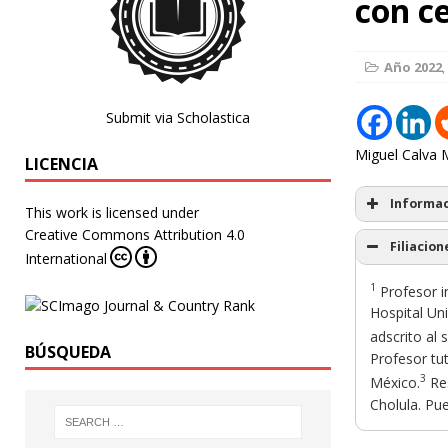
con c
Año 2022
,
Submit via Scholastica
Miguel Calva
LICENCIA
Informac
This work is licensed under
Creative Commons Attribution 4.0
Filiacion
International
1
Profesor in
Hospital Un
adscrito al 
BÚSQUEDA
Profesor tut
3
México.
Res
Cholula. Pu