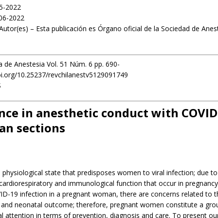
05-2022
06-2022
Autor(es) – Esta publicación es Órgano oficial de la Sociedad de Anes
a de Anestesia Vol. 51 Núm. 6 pp. 690-
oi.org/10.25237/revchilanestv5129091749
S
nce in anesthetic conduct with COVID
an sections
 physiological state that predisposes women to viral infection; due to
 cardiorespiratory and immunological function that occur in pregnanc
D-19 infection in a pregnant woman, there are concerns related to t
al and neonatal outcome; therefore, pregnant women constitute a gro
al attention in terms of prevention, diagnosis and care. To present ou