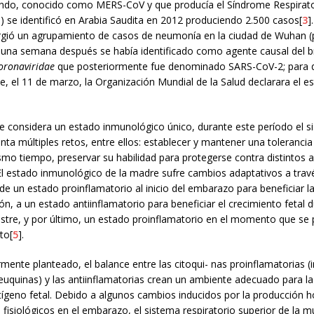
undo, conocido como MERS-CoV y que producía el Síndrome Respirato
 se identificó en Arabia Saudita en 2012 produciendo 2.500 casos[
3
]
gió un agrupamiento de casos de neumonía en la ciudad de Wuhan (p
, una semana después se había identificado como agente causal del br
oronaviridae
que posteriormente fue denominado SARS-CoV-2; para 
, el 11 de marzo, la Organización Mundial de la Salud declarara el e
e considera un estado inmunológico único, durante este período el 
ta múltiples retos, entre ellos: establecer y mantener una toleranci
ismo tiempo, preservar su habilidad para protegerse contra distintos 
El estado inmunológico de la madre sufre cambios adaptativos a trav
de un estado proinflamatorio al inicio del embarazo para beneficiar l
ión, a un estado antiinflamatorio para beneficiar el crecimiento fetal d
stre, y por último, un estado proinflamatorio en el momento que se 
to[
5
].
rmente planteado, el balance entre las citoqui- nas proinflamatorias (
euquinas) y las antiinflamatorias crean un ambiente adecuado para l
tígeno fetal. Debido a algunos cambios inducidos por la producción 
fisiológicos en el embarazo, el sistema respiratorio superior de la m