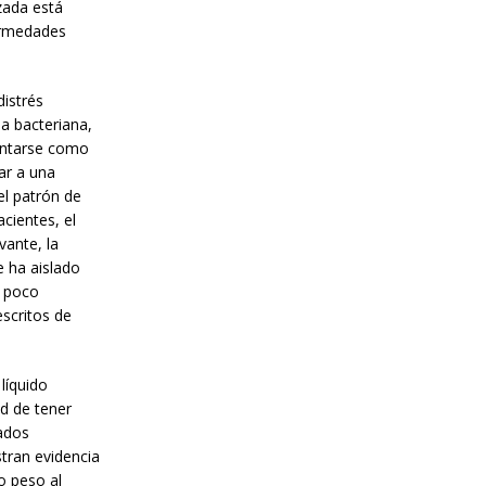
zada está
ermedades
istrés
a bacteriana,
sentarse como
ar a una
el patrón de
cientes, el
vante, la
e ha aislado
d poco
escritos de
líquido
d de tener
ados
stran evidencia
o peso al