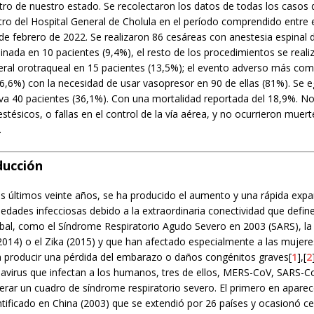
ro de nuestro estado. Se recolectaron los datos de todas los casos 
tro del Hospital General de Cholula en el período comprendido entre 
de febrero de 2022. Se realizaron 86 cesáreas con anestesia espinal 
nada en 10 pacientes (9,4%), el resto de los procedimientos se reali
eral orotraqueal en 15 pacientes (13,5%); el evento adverso más com
6,6%) con la necesidad de usar vasopresor en 90 de ellas (81%). Se 
iva 40 pacientes (36,1%). Con una mortalidad reportada del 18,9%. No
stésicos, o fallas en el control de la vía aérea, y no ocurrieron muert
.
ducción
os últimos veinte años, se ha producido el aumento y una rápida exp
edades infecciosas debido a la extraordinaria conectividad que defin
lobal, como el Síndrome Respiratorio Agudo Severo en 2003 (SARS), l
2014) o el Zika (2015) y que han afectado especialmente a las mujere
 producir una pérdida del embarazo o daños congénitos graves[
1
],[
2
navirus que infectan a los humanos, tres de ellos, MERS-CoV, SARS-
rar un cuadro de síndrome respiratorio severo. El primero en aparece
tificado en China (2003) que se extendió por 26 países y ocasionó ce