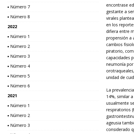
encontrase ed
▪ Número 7
gestante a ser
▪ Número 8
virales plant
en los reporte
2022
difiera entre
▪ Número 1
propensión a a
cambios fisiol
▪ Número 2
piratorio, com
▪ Número 3
capacidades p
neumonía por 
▪ Número 4
orotraqueales,
▪ Número 5
unidad de cui
▪ Número 6
La prevalenci
2021
14%, similar a
usualmente se 
▪ Número 1
respiratorios 
▪ Número 2
gastrointesti
ageusia tambi
▪ Número 3
considerado qu