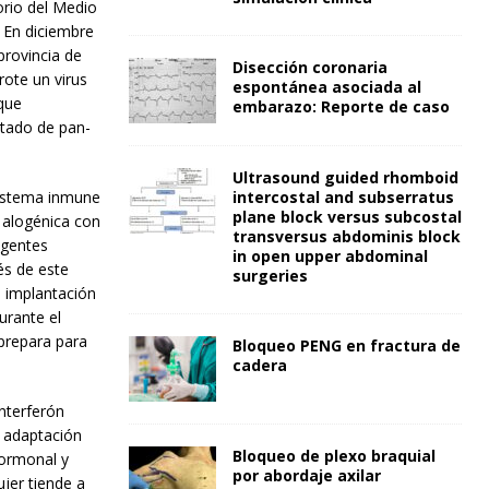
rio del Medio
. En diciembre
rovincia de
Disección coronaria
ote un virus
espontánea asociada al
que
embarazo: Reporte de caso
stado de pan-
Ultrasound guided rhomboid
sistema inmune
intercostal and subserratus
plane block versus subcostal
a alogénica con
transversus abdominis block
agentes
in open upper abdominal
és de este
surgeries
a implantación
urante el
prepara para
Bloqueo PENG en fractura de
cadera
interferón
a adaptación
Bloqueo de plexo braquial
hormonal y
por abordaje axilar
ujer tiende a