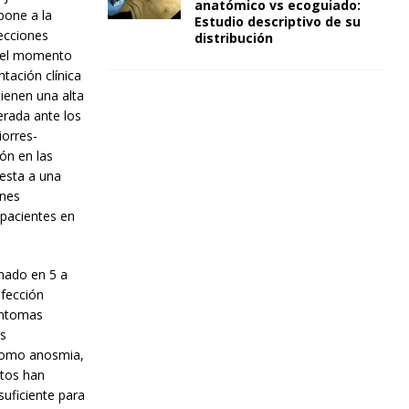
anatómico vs ecoguiado:
pone a la
Estudio descriptivo de su
fecciones
distribución
a el momento
tación clínica
ienen una alta
erada ante los
iorres-
ón en las
esta a una
ones
 pacientes en
mado en 5 a
nfección
síntomas
as
 como anosmia,
rtos han
suficiente para