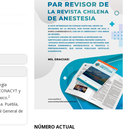
ogía
d CONACYT y
2
xico.
a. Puebla,
al General de
NÚMERO ACTUAL