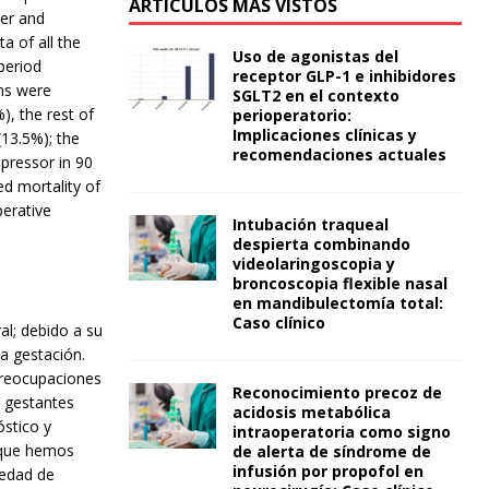
ARTÍCULOS MÁS VISTOS
ter and
a of all the
Uso de agonistas del
period
receptor GLP-1 e inhibidores
ns were
SGLT2 en el contexto
), the rest of
perioperatorio:
Implicaciones clínicas y
(13.5%); the
recomendaciones actuales
pressor in 90
ed mortality of
perative
Intubación traqueal
despierta combinando
videolaringoscopia y
broncoscopia flexible nasal
en mandibulectomía total:
Caso clínico
al; debido a su
la gestación.
preocupaciones
Reconocimiento precoz de
s gestantes
acidosis metabólica
óstico y
intraoperatoria como signo
s que hemos
de alerta de síndrome de
infusión por propofol en
medad de