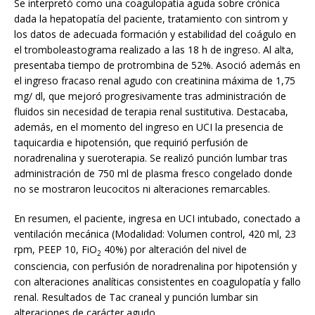
Se interpretó como una coagulopatía aguda sobre crónica
dada la hepatopatía del paciente, tratamiento con sintrom y
los datos de adecuada formación y estabilidad del coágulo en
el tromboleastograma realizado a las 18 h de ingreso. Al alta,
presentaba tiempo de protrombina de 52%. Asoció además en
el ingreso fracaso renal agudo con creatinina máxima de 1,75
mg/ dl, que mejoró progresivamente tras administración de
fluidos sin necesidad de terapia renal sustitutiva. Destacaba,
además, en el momento del ingreso en UCI la presencia de
taquicardia e hipotensión, que requirió perfusión de
noradrenalina y sueroterapia. Se realizó punción lumbar tras
administración de 750 ml de plasma fresco congelado donde
no se mostraron leucocitos ni alteraciones remarcables.
En resumen, el paciente, ingresa en UCI intubado, conectado a
ventilación mecánica (Modalidad: Volumen control, 420 ml, 23
rpm, PEEP 10, FiO
40%) por alteración del nivel de
2
consciencia, con perfusión de noradrenalina por hipotensión y
con alteraciones analíticas consistentes en coagulopatía y fallo
renal. Resultados de Tac craneal y punción lumbar sin
alteraciones de carácter agudo.