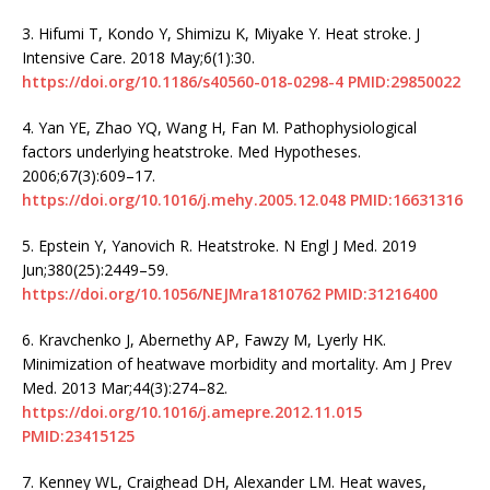
3.
Hifumi T, Kondo Y, Shimizu K, Miyake Y. Heat stroke. J
Intensive Care. 2018 May;6(1):30.
https://doi.org/10.1186/s40560-018-0298-4
PMID:29850022
4.
Yan YE, Zhao YQ, Wang H, Fan M. Pathophysiological
factors underlying heatstroke. Med Hypotheses.
2006;67(3):609–17.
https://doi.org/10.1016/j.mehy.2005.12.048
PMID:16631316
5.
Epstein Y, Yanovich R. Heatstroke. N Engl J Med. 2019
Jun;380(25):2449–59.
https://doi.org/10.1056/NEJMra1810762
PMID:31216400
6.
Kravchenko J, Abernethy AP, Fawzy M, Lyerly HK.
Minimization of heatwave morbidity and mortality. Am J Prev
Med. 2013 Mar;44(3):274–82.
https://doi.org/10.1016/j.amepre.2012.11.015
PMID:23415125
7.
Kenney WL, Craighead DH, Alexander LM. Heat waves,