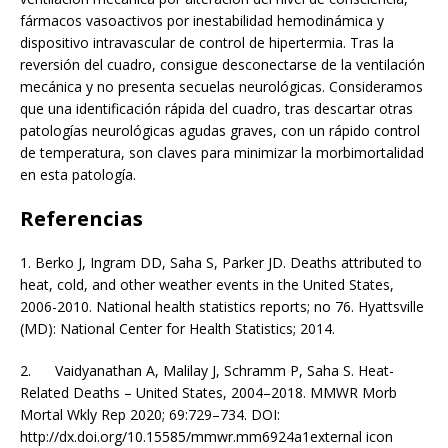
fármacos vasoactivos por inestabilidad hemodinámica y
dispositivo intravascular de control de hipertermia. Tras la
reversión del cuadro, consigue desconectarse de la ventilación
mecánica y no presenta secuelas neurológicas. Consideramos
que una identificación rápida del cuadro, tras descartar otras
patologías neurológicas agudas graves, con un rápido control
de temperatura, son claves para minimizar la morbimortalidad
en esta patología.
Referencias
1.
Berko J, Ingram DD, Saha S, Parker JD. Deaths attributed to
heat, cold, and other weather events in the United States,
2006-2010. National health statistics reports; no 76. Hyattsville
(MD): National Center for Health Statistics; 2014.
2.
Vaidyanathan A, Malilay J, Schramm P, Saha S. Heat-
Related Deaths – United States, 2004–2018. MMWR Morb
Mortal Wkly Rep 2020; 69:729–734. DOI:
http://dx.doi.org/10.15585/mmwr.mm6924a1external icon