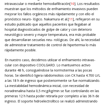
intravascular o mediante hemodiafiltración[
10
]. Los resultados
muestran que los métodos de enfriamiento invasivos pueden
mejorar los fallos orgánicos más rápidamente y con ello el
pronóstico neuro- lógico. Nakamura et al.[
11
], reflejaron en su
estudio publicado que aquellos pacientes que llegaban al
hospital diagnosticados de golpe de calor y con deterioro
neurológico severo y mayor temperatura, era más probable
que desarrollaran secuelas neu- rológicas. De ahí, la necesidad
de administrar tratamiento de control de hipertermia lo más
rápidamente posible.
En nuestro caso, decidimos utilizar el enfriamiento intravas-
cular con dispositivo COOLGARD. Lo mantuvimos activo
durante 48 h, consiguiéndose la normotermia a las pocas
horas. Se identificó ligera rabdomiolisis con CK hasta 4.700 U/L
a las 18 h de ingreso que posteriormente se fue normalizando.
La inestabilidad hemodinámica inicial, con necesidad de
noradrenalina hasta 0,5 mcg/kg/min se fue controlando en las
primeras 12 h hasta poder retirarla por completo a las 36 h de
ingreso. El soporte hidroelectrolítico se realizó administrando