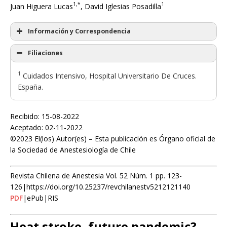
1,*
1
Juan Higuera Lucas
, David Iglesias Posadilla
Información y Correspondencia
Filiaciones
1
Cuidados Intensivo, Hospital Universitario De Cruces.
España.
Recibido: 15-08-2022
Aceptado: 02-11-2022
©2023 El(los) Autor(es) – Esta publicación es Órgano oficial de
la Sociedad de Anestesiología de Chile
Revista Chilena de Anestesia Vol. 52 Núm. 1 pp. 123-
126|https://doi.org/10.25237/revchilanestv5212121140
PDF
|ePub|RIS
Heat stroke, future pandemic?