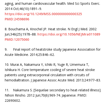
aging, and human cardiovascular health. Med Sci Sports Exerc.
2014 Oct;46(10):1891–9.
https://doi.org/10.1249/MSS.0000000000000325
PMID:24598696
8.
Bouchama A, Knochel JP. Heat stroke. N Engl J Med. 2002
Jun;346(25):1978–88.
https://doi.org/10.1056/NEJMra011089
PMID:12075060
9.
Final report of heatstroke study Japanese Association for
Acute Medicine. 2014;25:846–62.
10.
Murai A, Nakamura Y, Ichiki R, Yuge R, Umemura T,
Ishikura H. Core temperature cooling of severe heat stroke
patients using extracorporeal circulation with circuits of
hemodialtration. J Japanese Assoc Acute Med. 2013;24:977–83.
11.
Nakamura S. [Sequelae secondary to heat-related illness].
Nihon Rinsho. 2012 Jun;70(6):969-74. Japanese. PMID:
22690602.