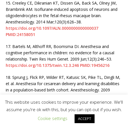
15.
Creeley CE, Dikranian KT, Dissen GA, Back SA, Olney JW,
Brambrink AM. Isoflurane-induced apoptosis of neurons and
oligodendrocytes in the fetal rhesus macaque brain.
Anesthesiology. 2014 Mar;120(3):626–38.
https://doi.org/10.1097/ALN.0000000000000037
PMID:24158051
17.
Bartels M, Althoff RR, Boomsma DI. Anesthesia and
cognitive performance in children: no evidence for a causal
relationship. Twin Res Hum Genet. 2009 Jun;12(3):246–53.
https://doi.org/10.1375/twin.12.3.246
PMID:19456216
18.
Sprung J, Flick RP, Wilder RT, Katusic SK, Pike TL, Dingli M,
et al. Anesthesia for cesarean delivery and learning disabilities
in a population-based birth cohort. Anesthesiology. 2009
Aug;111(2):302–10.
This website uses cookies to improve your experience. We'll
https://doi.org/10.1097/ALN.0b013e3181adf481
PMID:19602960
assume you're ok with this, but you can opt-out if you wish.
Cookie settings
ACCEPT
19.
DiMaggio C, Sun LS, Kakavouli A, Byrne MW, Li G. A
retrospective cohort study of the association of anesthesia