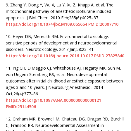
9.
Zhang Y, Dong Y, Wu X, Lu Y, Xu Z, Knapp A, et al. The
mitochondrial pathway of anesthetic isoflurane-induced
apoptosis. J Biol Chem. 2010 Feb;285(6):4025–37.
https://doi.org/10.1074/jbc.M109.065664
PMID:20007710
10.
Heyer DB, Meredith RM. Environmental toxicology:
sensitive periods of development and neurodevelopmental
disorders. Neurotoxicology. 2017 Jan;58:23–41.
https://doi.org/10.1016/j.neuro.2016.10.017
PMID:27825840
11.
Ing CH, DiMaggio CJ, Whitehouse AJ, Hegarty MK, Sun M,
von Ungern-Sternberg BS, et al. Neurodevelopmental
outcomes after initial childhood anesthetic exposure between
ages 3 and 10 years. J Neurosurg Anesthesiol. 2014
Oct;26(4):377–86.
https://doi.org/10.1097/ANA.0000000000000121
PMID:25144506
12.
Graham MR, Brownell M, Chateau DG, Dragan RD, Burchill
C, Fransoo RR. Neurodevelopmental Assessment in