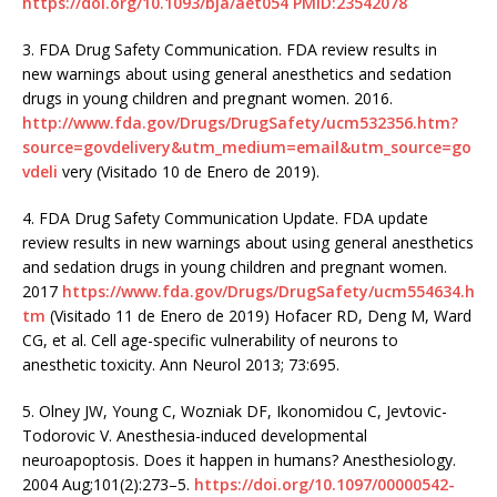
https://doi.org/10.1093/bja/aet054
PMID:23542078
3.
FDA Drug Safety Communication. FDA review results in
new warnings about using general anesthetics and sedation
drugs in young children and pregnant women. 2016.
http://www.fda.gov/Drugs/DrugSafety/ucm532356.htm?
source=govdelivery&utm_medium=email&utm_source=go
vdeli
very (Visitado 10 de Enero de 2019).
4.
FDA Drug Safety Communication Update. FDA update
review results in new warnings about using general anesthetics
and sedation drugs in young children and pregnant women.
2017
https://www.fda.gov/Drugs/DrugSafety/ucm554634.h
tm
(Visitado 11 de Enero de 2019) Hofacer RD, Deng M, Ward
CG, et al. Cell age-specific vulnerability of neurons to
anesthetic toxicity. Ann Neurol 2013; 73:695.
5.
Olney JW, Young C, Wozniak DF, Ikonomidou C, Jevtovic-
Todorovic V. Anesthesia-induced developmental
neuroapoptosis. Does it happen in humans? Anesthesiology.
2004 Aug;101(2):273–5.
https://doi.org/10.1097/00000542-