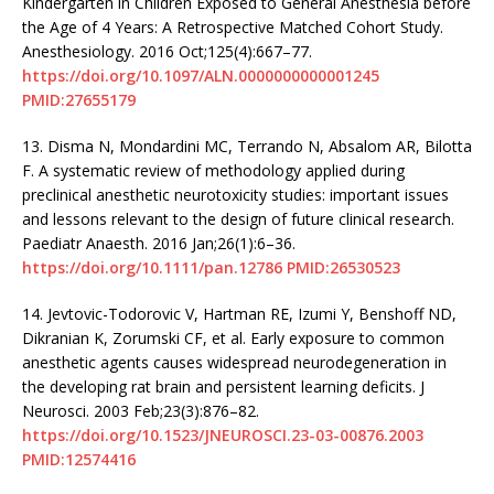
Kindergarten in Children Exposed to General Anesthesia before
the Age of 4 Years: A Retrospective Matched Cohort Study.
Anesthesiology. 2016 Oct;125(4):667–77.
https://doi.org/10.1097/ALN.0000000000001245
PMID:27655179
13.
Disma N, Mondardini MC, Terrando N, Absalom AR, Bilotta
F. A systematic review of methodology applied during
preclinical anesthetic neurotoxicity studies: important issues
and lessons relevant to the design of future clinical research.
Paediatr Anaesth. 2016 Jan;26(1):6–36.
https://doi.org/10.1111/pan.12786
PMID:26530523
14.
Jevtovic-Todorovic V, Hartman RE, Izumi Y, Benshoff ND,
Dikranian K, Zorumski CF, et al. Early exposure to common
anesthetic agents causes widespread neurodegeneration in
the developing rat brain and persistent learning deficits. J
Neurosci. 2003 Feb;23(3):876–82.
https://doi.org/10.1523/JNEUROSCI.23-03-00876.2003
PMID:12574416