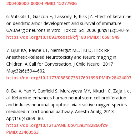
200408000-00004
PMID:15277906
6.
Vutskits L, Gascon E, Tassonyi E, Kiss JZ. Effect of ketamine
on dendritic arbor development and survival of immature
GABAergic neurons in vitro. Toxicol Sci. 2006 Jun;91(2):540–9.
https://doi.org/10.1093/toxsci/kfj180
PMID:16581949
7.
Bjur KA, Payne ET, Nemergut ME, Hu D, Flick RP.
Anesthetic-Related Neurotoxicity and Neuroimaging in
Children: A Call for Conversation. J Child Neurol. 2017
May;32(6):594–602.
https://doi.org/10.1177/0883073817691696
PMID:28424007
8.
Bai X, Yan Y, Canfield S, Muravyeva MY, Kikuchi C, Zaja I, et
al. Ketamine enhances human neural stem cell proliferation
and induces neuronal apoptosis via reactive oxygen species-
mediated mitochondrial pathway. Anesth Analg. 2013
Apr;116(4):869–80.
https://doi.org/10.1213/ANE.0b013e3182860fc9
PMID:23460563