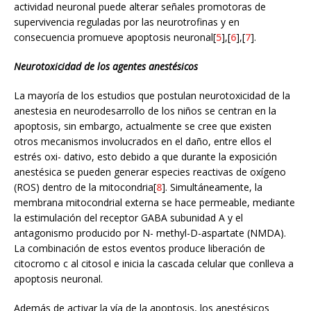
actividad neuronal puede alterar señales promotoras de
supervivencia reguladas por las neurotrofinas y en
consecuencia promueve apoptosis neuronal[
5
],[
6
],[
7
].
Neurotoxicidad de los agentes anestésicos
La mayoría de los estudios que postulan neurotoxicidad de la
anestesia en neurodesarrollo de los niños se centran en la
apoptosis, sin embargo, actualmente se cree que existen
otros mecanismos involucrados en el daño, entre ellos el
estrés oxi- dativo, esto debido a que durante la exposición
anestésica se pueden generar especies reactivas de oxígeno
(ROS) dentro de la mitocondria[
8
]. Simultáneamente, la
membrana mitocondrial externa se hace permeable, mediante
la estimulación del receptor GABA subunidad A y el
antagonismo producido por N- methyl-D-aspartate (NMDA).
La combinación de estos eventos produce liberación de
citocromo c al citosol e inicia la cascada celular que conlleva a
apoptosis neuronal.
Además de activar la vía de la apoptosis, los anestésicos