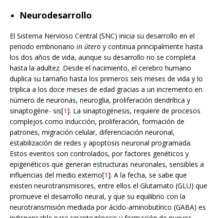
Neurodesarrollo
El Sistema Nervioso Central (SNC) inicia su desarrollo en el
periodo embrionario
in útero
y continua principalmente hasta
los dos años de vida, aunque su desarrollo no se completa
hasta la adultez. Desde el nacimiento, el cerebro humano
duplica su tamaño hasta los primeros seis meses de vida y lo
triplica a los doce meses de edad gracias a un incremento en
número de neuronas, neuroglia, proliferación dendrítica y
sinaptogéne- sis[
1
]. La sinaptogénesis, requiere de procesos
complejos como inducción, proliferación, formación de
patrones, migración celular, diferenciación neuronal,
estabilización de redes y apoptosis neuronal programada.
Estos eventos son controlados, por factores genéticos y
epigenéticos que generan estructuras neuronales, sensibles a
influencias del medio externo[
1
]. A la fecha, se sabe que
existen neurotransmisores, entre ellos el Glutamato (GLU) que
promueve el desarrollo neural, y que su equilibrio con la
neurotransmisión mediada por ácido-aminobutírico (GABA) es
indispensable para sinaptogénesis y formación de nuevos