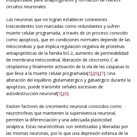
circuitos neuronales.
Las neuronas que no logran establecer conexiones
trascendentes son marcadas como redundantes y sufren
muerte celular programada, a través de un proceso conocido
como apoptosis, que en condiciones normales depende de las
mitocondrias y que implica regulación negativa de proteínas
antiapoptóticas de la familia bcl-2, aumento de permeabilidad
de membrana mitocondrial, liberación de citocromo C al
citoplasma y finalmente activación de la vía de las caspasas lo
que lleva a la muerte celular programada[
5
],[
6
],[
7
]. Una
alteración del equilibrio glutamatérgico y gabaérgico durante la
apoptosis, puede transmitir señales excesivas de
autodestrucción neuronal[
5
],[
6
].
Existen factores de crecimiento neuronal conocidos como
neurotrofinas que mantienen la supervivencia neuronal,
permiten la diferenciación y una adecuada plasticidad
sináptica. Estas neurotrofinas son sintetizadas y liberadas por
las mismas neuronas, por lo que una depresión extensa de la