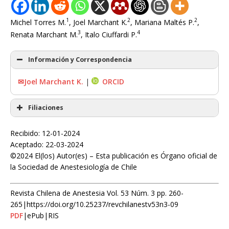
1
2
2
Michel Torres M.
, Joel Marchant K.
, Mariana Maltés P.
,
3
4
Renata Marchant M.
, Italo Ciuffardi P.
Información y Correspondencia
✉Joel Marchant K.
|
ORCID
Filiaciones
Recibido: 12-01-2024
Aceptado: 22-03-2024
©2024 El(los) Autor(es) – Esta publicación es Órgano oficial de
la Sociedad de Anestesiología de Chile
Revista Chilena de Anestesia Vol. 53 Núm. 3 pp. 260-
265|https://doi.org/10.25237/revchilanestv53n3-09
PDF
|ePub|RIS