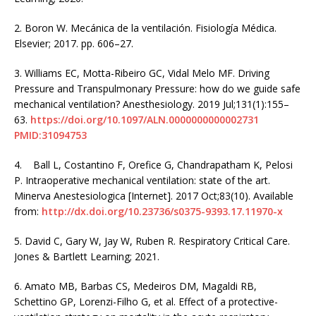
2.
Boron W. Mecánica de la ventilación. Fisiología Médica.
Elsevier; 2017. pp. 606–27.
3.
Williams EC, Motta-Ribeiro GC, Vidal Melo MF. Driving
Pressure and Transpulmonary Pressure: how do we guide safe
mechanical ventilation? Anesthesiology. 2019 Jul;131(1):155–
63.
https://doi.org/10.1097/ALN.0000000000002731
PMID:31094753
4.
Ball L, Costantino F, Orefice G, Chandrapatham K, Pelosi
P. Intraoperative mechanical ventilation: state of the art.
Minerva Anestesiologica [Internet]. 2017 Oct;83(10). Available
from:
http://dx.doi.org/10.23736/s0375-9393.17.11970-x
5.
David C, Gary W, Jay W, Ruben R. Respiratory Critical Care.
Jones & Bartlett Learning; 2021.
6.
Amato MB, Barbas CS, Medeiros DM, Magaldi RB,
Schettino GP, Lorenzi-Filho G, et al. Effect of a protective-