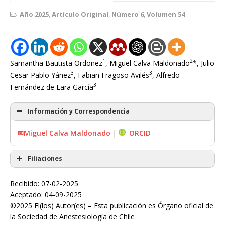
Año 2025
,
Artículo Original
,
Número 6
,
Volumen 54
1
2
Samantha Bautista Ordoñez
, Miguel Calva Maldonado
*, Julio
3
3
Cesar Pablo Yáñez
, Fabian Fragoso Avilés
, Alfredo
3
Fernández de Lara García
Información y Correspondencia
✉Miguel Calva Maldonado
|
ORCID
Filiaciones
Recibido: 07-02-2025
Aceptado: 04-09-2025
©2025 El(los) Autor(es) – Esta publicación es Órgano oficial de
la Sociedad de Anestesiología de Chile