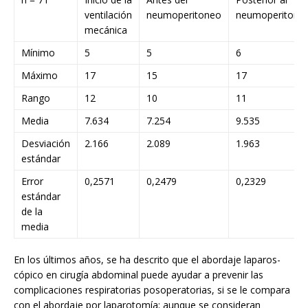
ventilación
neumoperitoneo
neumoperitone
mecánica
Mínimo
5
5
6
Máximo
17
15
17
Rango
12
10
11
Media
7.634
7.254
9.535
Desviación
2.166
2.089
1.963
estándar
Error
0,2571
0,2479
0,2329
estándar
de la
media
En los últimos años, se ha descrito que el abordaje laparos-
cópico en cirugía abdominal puede ayudar a prevenir las
complicaciones respiratorias posoperatorias, si se le compara
con el abordaje por laparotomía; aunque se consideran