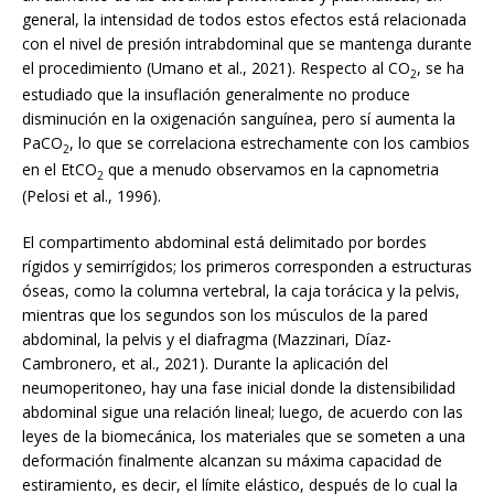
general, la intensidad de todos estos efectos está relacionada
con el nivel de presión intrabdominal que se mantenga durante
el procedimiento (Umano et al., 2021). Respecto al CO
, se ha
2
estudiado que la insuflación generalmente no produce
disminución en la oxigenación sanguínea, pero sí aumenta la
PaCO
, lo que se correlaciona estrechamente con los cambios
2
en el EtCO
que a menudo observamos en la capnometria
2
(Pelosi et al., 1996).
El compartimento abdominal está delimitado por bordes
rígidos y semirrígidos; los primeros corresponden a estructuras
óseas, como la columna vertebral, la caja torácica y la pelvis,
mientras que los segundos son los músculos de la pared
abdominal, la pelvis y el diafragma (Mazzinari, Díaz-
Cambronero, et al., 2021). Durante la aplicación del
neumoperitoneo, hay una fase inicial donde la distensibilidad
abdominal sigue una relación lineal; luego, de acuerdo con las
leyes de la biomecánica, los materiales que se someten a una
deformación finalmente alcanzan su máxima capacidad de
estiramiento, es decir, el límite elástico, después de lo cual la