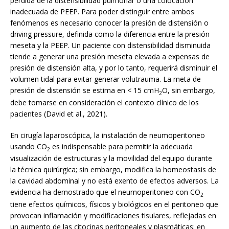
pérdida de la distensibilidad pulmonar o una colocación
inadecuada de PEEP. Para poder distinguir entre ambos
fenómenos es necesario conocer la presión de distensión o
driving pressure, definida como la diferencia entre la presión
meseta y la PEEP. Un paciente con distensibilidad disminuida
tiende a generar una presión meseta elevada a expensas de
presión de distensión alta, y por lo tanto, requerirá disminuir el
volumen tidal para evitar generar volutrauma. La meta de
presión de distensión se estima en < 15 cmH
O, sin embargo,
2
debe tomarse en consideración el contexto clínico de los
pacientes (David et al., 2021).
En cirugía laparoscópica, la instalación de neumoperitoneo
usando CO
es indispensable para permitir la adecuada
2
visualización de estructuras y la movilidad del equipo durante
la técnica quirúrgica; sin embargo, modifica la homeostasis de
la cavidad abdominal y no está exento de efectos adversos. La
evidencia ha demostrado que el neumoperitoneo con CO
2
tiene efectos químicos, físicos y biológicos en el peritoneo que
provocan inflamación y modificaciones tisulares, reflejadas en
un aumento de las citocinas peritoneales y plasmáticas; en