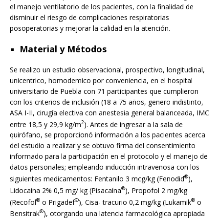
el manejo ventilatorio de los pacientes, con la finalidad de
disminuir el riesgo de complicaciones respiratorias
posoperatorias y mejorar la calidad en la atención.
Material y Métodos
Se realizo un estudio observacional, prospectivo, longitudinal,
unicentrico, homodemico por conveniencia, en el hospital
universitario de Puebla con 71 participantes que cumplieron
con los criterios de inclusión (18 a 75 años, genero indistinto,
ASA I-II, cirugía electiva con anestesia general balanceada, IMC
2
entre 18,5 y 29,9 kg/m
). Antes de ingresar a la sala de
quirófano, se proporcionó información a los pacientes acerca
del estudio a realizar y se obtuvo firma del consentimiento
informado para la participación en el protocolo y el manejo de
datos personales; empleando inducción intravenosa con los
®
siguientes medicamentos: Fentanilo 3 mcg/kg (Fenodid
),
®
Lidocaína 2% 0,5 mg/ kg (Pisacaína
), Propofol 2 mg/kg
®
®
®
(Recofol
o Prigadef
), Cisa- tracurio 0,2 mg/kg (Lukamik
o
®
Bensitrak
), otorgando una latencia farmacológica apropiada