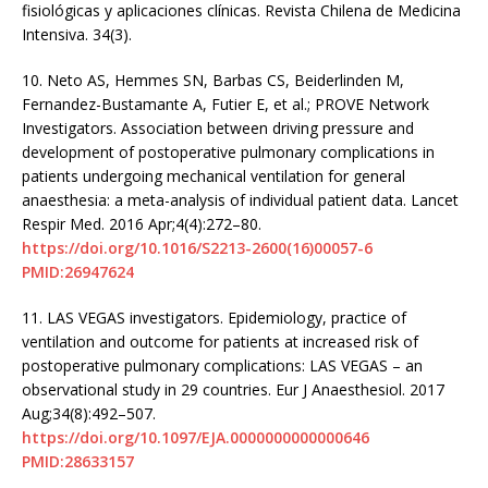
fisiológicas y aplicaciones clínicas. Revista Chilena de Medicina
Intensiva. 34(3).
10.
Neto AS, Hemmes SN, Barbas CS, Beiderlinden M,
Fernandez-Bustamante A, Futier E, et al.; PROVE Network
Investigators. Association between driving pressure and
development of postoperative pulmonary complications in
patients undergoing mechanical ventilation for general
anaesthesia: a meta-analysis of individual patient data. Lancet
Respir Med. 2016 Apr;4(4):272–80.
https://doi.org/10.1016/S2213-2600(16)00057-6
PMID:26947624
11.
LAS VEGAS investigators. Epidemiology, practice of
ventilation and outcome for patients at increased risk of
postoperative pulmonary complications: LAS VEGAS – an
observational study in 29 countries. Eur J Anaesthesiol. 2017
Aug;34(8):492–507.
https://doi.org/10.1097/EJA.0000000000000646
PMID:28633157