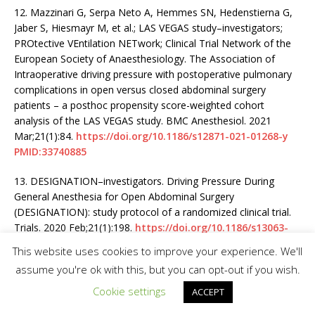
12.
Mazzinari G, Serpa Neto A, Hemmes SN, Hedenstierna G,
Jaber S, Hiesmayr M, et al.; LAS VEGAS study–investigators;
PROtective VEntilation NETwork; Clinical Trial Network of the
European Society of Anaesthesiology. The Association of
Intraoperative driving pressure with postoperative pulmonary
complications in open versus closed abdominal surgery
patients – a posthoc propensity score-weighted cohort
analysis of the LAS VEGAS study. BMC Anesthesiol. 2021
Mar;21(1):84.
https://doi.org/10.1186/s12871-021-01268-y
PMID:33740885
13.
DESIGNATION–investigators. Driving Pressure During
General Anesthesia for Open Abdominal Surgery
(DESIGNATION): study protocol of a randomized clinical trial.
Trials. 2020 Feb;21(1):198.
https://doi.org/10.1186/s13063-
020-4075-z
PMID:32070400
This website uses cookies to improve your experience. We'll
assume you're ok with this, but you can opt-out if you wish.
14.
Longo MA, Cavalheiro BT, de Oliveira Filho GR.
Laparoscopic cholecystectomy under neuraxial anesthesia
Cookie settings
ACCEPT
compared with general anesthesia: systematic review and