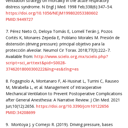
ventilation strategy on mortality in the acute respiratory
distress syndrome. N Engl J Med. 1998 Feb;338(6):347–54.
https://doi.org/10.1056/NEJM199802053380602
PMID:9449727
7.
Pérez Nieto O, Deloya Tomás E, Lomelí Terán J, Pozos
Cortés K, Monares Zepeda E, Poblano Morales M. Presión de
distensión (driving pressure): principal objetivo para la
protección alveolar. Neumol Cir Torax. 2018;77(3):222–7.
Available from:
http://www.scielo.org.mx/scielo.php?
script=sci_arttext&pid=S0028-
37462018000300222&lng=es&tlng=es
8.
Fogagnolo A, Montanaro F, Al-Husinat L, Turrini C, Rauseo
M, Mirabella L, et al. Management of Intraoperative
Mechanical Ventilation to Prevent Postoperative Complications
after General Anesthesia: A Narrative Review. J Clin Med. 2021
Jun;10(12):2656.
https://doi.org/10.3390/jcm10122656
PMID:34208699
9.
Montoya J. y Cornejo R. (2019). Driving pressure, bases