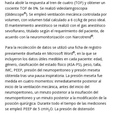
hasta abolir la respuesta al tren de cuatro (TOF) y obtener un
cociente TOF de 0%. Se realizó videolaringoscopia
®
(Glidescope
). Se empleó ventilación mecánica controlada por
volumen, con volumen tidal calculado a 6 cc/kg de peso ideal.
El mantenimiento anestésico se realizó con el gas anestésico
sevoflurano, titulado según el requerimiento del paciente, de
®
acuerdo con la neuromonitorización con Narcotrend
.
Para la recolección de datos se utilizó una ficha de registro
®
previamente diseñada en Microsoft Word
, en la que se
incluyeron los datos útiles medibles en cada paciente: edad,
género, clasificación del estado físico (ASA-PS), peso, talla,
IMC, PEEP, presión del neumoperitoneo y presión meseta
obtenida tras una pausa inspiratoria. La presión meseta fue
medida en cuatro momentos: inmediatamente posterior al
inicio de la ventilación mecánica, antes del inicio del
neumoperitoneo, un minuto posterior a la insuflación del
neumoperitoneo y un minuto posterior a la modificación de la
posición quirúrgica. Durante todo el tiempo de las mediciones
se empleó PEEP de 5 cmH
O. La presión de distensión
2