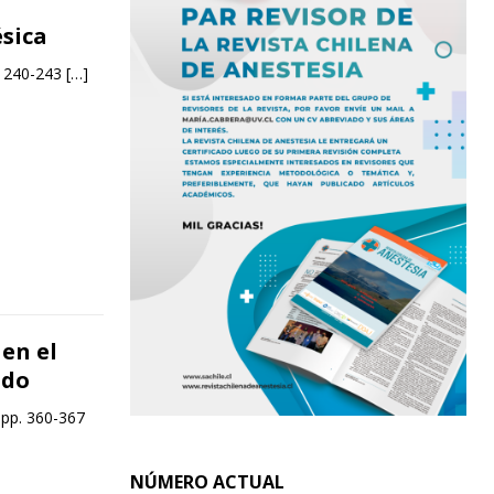
ésica
. 240-243
[…]
en el
ado
 pp. 360-367
NÚMERO ACTUAL