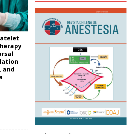
atelet
therapy
orsal
lation
, and
a