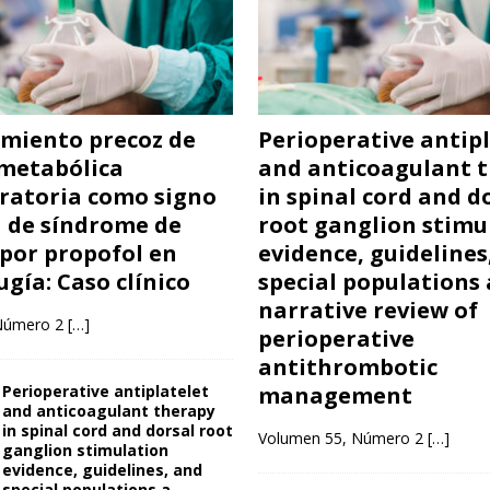
miento precoz de
Perioperative antipl
 metabólica
and anticoagulant 
ratoria como signo
in spinal cord and d
a de síndrome de
root ganglion stimu
 por propofol en
evidence, guidelines
gía: Caso clínico
special populations 
narrative review of
Número 2
[…]
perioperative
antithrombotic
Perioperative antiplatelet
management
and anticoagulant therapy
in spinal cord and dorsal root
Volumen 55, Número 2
[…]
ganglion stimulation
evidence, guidelines, and
special populations a