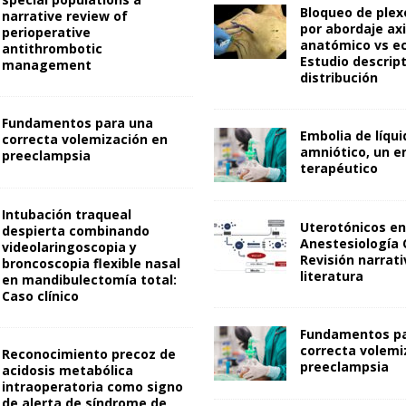
Bloqueo de plex
narrative review of
por abordaje axi
perioperative
anatómico vs e
antithrombotic
Estudio descript
management
distribución
Fundamentos para una
Embolia de líqui
correcta volemización en
amniótico, un e
preeclampsia
terapéutico
Intubación traqueal
Uterotónicos en
despierta combinando
Anestesiología 
videolaringoscopia y
Revisión narrati
broncoscopia flexible nasal
literatura
en mandibulectomía total:
Caso clínico
Fundamentos pa
correcta volemi
Reconocimiento precoz de
preeclampsia
acidosis metabólica
intraoperatoria como signo
de alerta de síndrome de