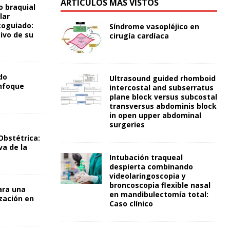
ARTÍCULOS MÁS VISTOS
o braquial
lar
coguiado:
Síndrome vasopléjico en
ivo de su
cirugía cardíaca
do
Ultrasound guided rhomboid
nfoque
intercostal and subserratus
plane block versus subcostal
transversus abdominis block
in open upper abdominal
surgeries
Obstétrica:
va de la
Intubación traqueal
despierta combinando
videolaringoscopia y
broncoscopia flexible nasal
ra una
en mandibulectomía total:
zación en
Caso clínico