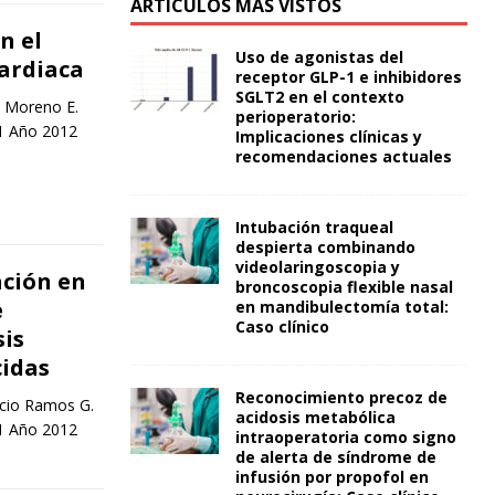
ARTÍCULOS MÁS VISTOS
n el
Uso de agonistas del
cardiaca
receptor GLP-1 e inhibidores
SGLT2 en el contexto
o Moreno E.
perioperatorio:
41 Año 2012
Implicaciones clínicas y
recomendaciones actuales
Intubación traqueal
despierta combinando
videolaringoscopia y
ación en
broncoscopia flexible nasal
e
en mandibulectomía total:
Caso clínico
is
cidas
Reconocimiento precoz de
cio Ramos G.
acidosis metabólica
41 Año 2012
intraoperatoria como signo
de alerta de síndrome de
infusión por propofol en