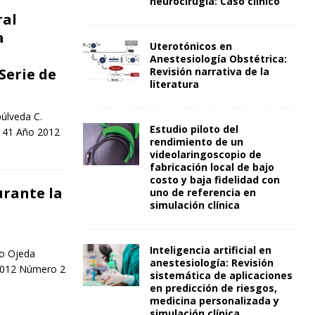
neurocirugía: Caso clínico
ral
a
Uterotónicos en
Anestesiología Obstétrica:
Serie de
Revisión narrativa de la
literatura
púlveda C.
Estudio piloto del
. 41 Año 2012
rendimiento de un
videolaringoscopio de
fabricación local de bajo
costo y baja fidelidad con
urante la
uno de referencia en
simulación clínica
Inteligencia artificial en
o Ojeda
anestesiología: Revisión
 2012 Número 2
sistemática de aplicaciones
en predicción de riesgos,
medicina personalizada y
simulación clínica