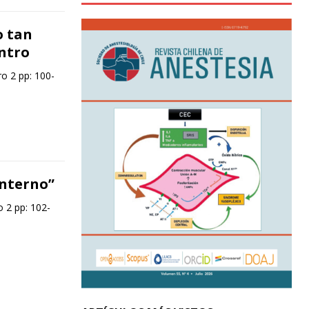
o tan
ntro
o 2 pp: 100-
interno”
 2 pp: 102-