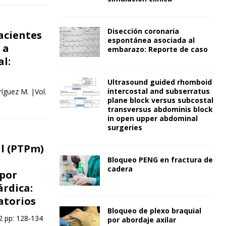
Disección coronaria
acientes
espontánea asociada al
 a
embarazo: Reporte de caso
al:
Ultrasound guided rhomboid
intercostal and subserratus
ríguez M. |Vol.
plane block versus subcostal
transversus abdominis block
in open upper abdominal
surgeries
l (PTPm)
Bloqueo PENG en fractura de
cadera
 por
rdica:
atorios
Bloqueo de plexo braquial
2 pp: 128-134
por abordaje axilar